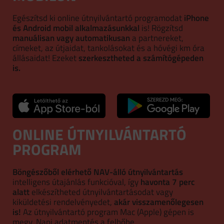
Egészítsd ki online útnyilvántartó programodat
iPhone
és Android mobil alkalmazásunkkal
is! Rögzítsd
manuálisan vagy automatikusan
a partnereket,
címeket, az útjaidat, tankolásokat és a hóvégi km óra
állásaidat! Ezeket
szerkesztheted a számítógépeden
is.
ONLINE ÚTNYILVÁNTARTÓ
PROGRAM
Böngészőből elérhető NAV-álló útnyilvántartás
intelligens útajánlás funkcióval, így
havonta 7 perc
alatt
elkészítheted útnyilvántartásodat vagy
kiküldetési rendelvényedet,
akár visszamenőlegesen
is!
Az útnyilvántartó program Mac (Apple) gépen is
megy. Napi adatmentés a felhőbe.