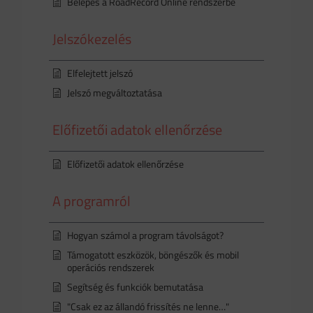
Belépés a RoadRecord Online rendszerbe
Jelszókezelés
Elfelejtett jelszó
Jelszó megváltoztatása
Előfizetői adatok ellenőrzése
Előfizetői adatok ellenőrzése
A programról
Hogyan számol a program távolságot?
Támogatott eszközök, böngészők és mobil
operációs rendszerek
Segítség és funkciók bemutatása
"Csak ez az állandó frissítés ne lenne…"