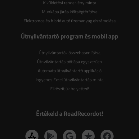
Kiküldetési rendelvény minta
Munkába járás költségtérítése
Elektromos és hibrid autó üzemanyag elszámolása
Útnyilvántartó program és mobil app
Útnyilvántartók összehasonlítása
Útnyilvántartás pótlása egyszerűen
Automata útnyilvántartó applikáció
Ingyenes Excel útnyilvántartás minta
Elkészítjük helyetted!
Értékeld a RoadRecordot!