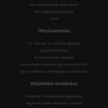
Nyílt végű lízing vagy tartós bérlet?
Nyílt végű lízing könyvelése
Szótár
Útnyilvántartás
90-100% bér- és lízing ÁFA cégautóra
Lízing ÁFA kalkulátor
Az útnyilvántartás szabályai
Kisteherautó: menetlevél vagy útnyilvántartás?
Egyéni vállalkozó személygépkocsi elszámolása
Kiküldetési rendelvény
Kiküldetési rendelvény saját gépkocsihoz
Megéri kiküldetési rendelvényt vezetni?