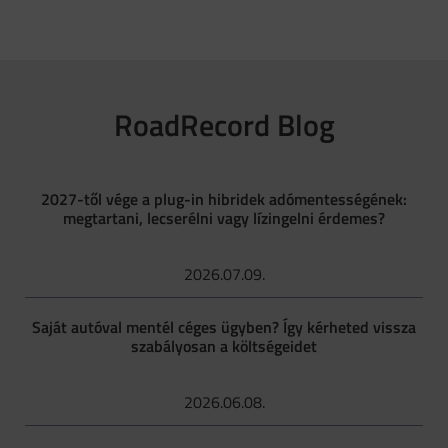
RoadRecord Blog
2027-től vége a plug-in hibridek adómentességének:
megtartani, lecserélni vagy lízingelni érdemes?
2026.07.09.
Saját autóval mentél céges ügyben? Így kérheted vissza
szabályosan a költségeidet
2026.06.08.