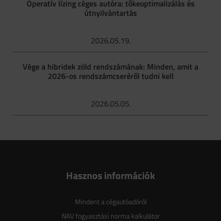
Operatív lízing céges autóra: tőkeoptimalizálás és
útnyilvántartás
2026.05.19.
Vége a hibridek zöld rendszámának: Minden, amit a
2026-os rendszámcseréről tudni kell
2026.05.05.
Hasznos információk
Mindent a cégautóadóról
NAV fogyasztási norma kalkulátor