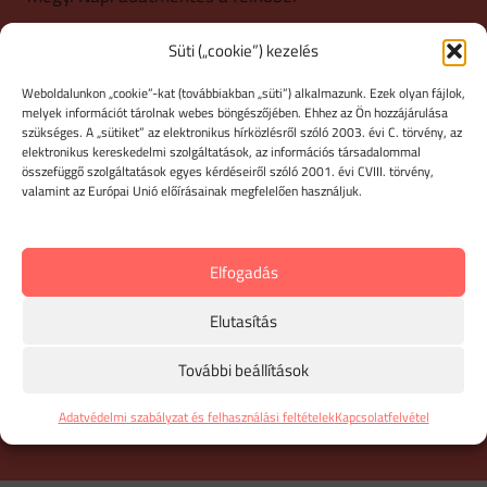
Süti („cookie”) kezelés
IRÁNY AZ ÚTNYILVÁNTARTÁS
Weboldalunkon „cookie”-kat (továbbiakban „süti”) alkalmazunk. Ezek olyan fájlok,
melyek információt tárolnak webes böngészőjében. Ehhez az Ön hozzájárulása
szükséges. A „sütiket” az elektronikus hírközlésről szóló 2003. évi C. törvény, az
elektronikus kereskedelmi szolgáltatások, az információs társadalommal
összefüggő szolgáltatások egyes kérdéseiről szóló 2001. évi CVIII. törvény,
valamint az Európai Unió előírásainak megfelelően használjuk.
Elfogadás
Elutasítás
További beállítások
Adatvédelmi szabályzat és felhasználási feltételek
Kapcsolatfelvétel