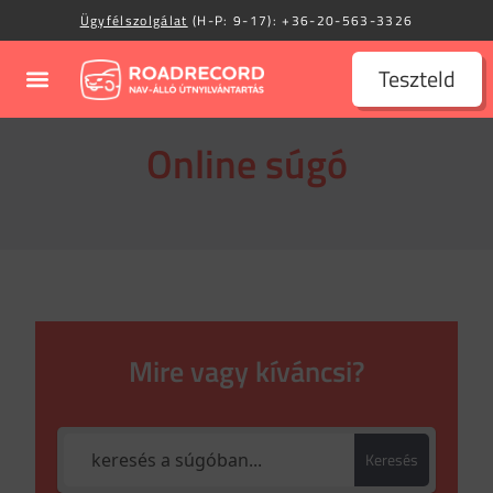
Ügyfélszolgálat
(H-P: 9-17):
+36-20-563-3326
Teszteld
Online súgó
Mire vagy kíváncsi?
Keresés