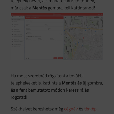
telephely nevét, a címadatok ki is töltődnek,
már csak a
Mentés
gombra kell kattintanod!
Ha most szeretnéd rögzíteni a további
telephelyeket is, kattints a
Mentés és új
gombra,
és a fent bemutatott módon keress rá és
rögzítsd!
Székhelyet kereshetsz még
cégnév
és
térkép