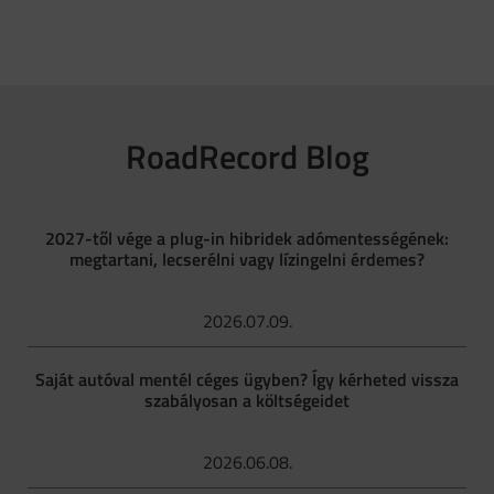
RoadRecord Blog
2027-től vége a plug-in hibridek adómentességének:
megtartani, lecserélni vagy lízingelni érdemes?
2026.07.09.
Saját autóval mentél céges ügyben? Így kérheted vissza
szabályosan a költségeidet
2026.06.08.