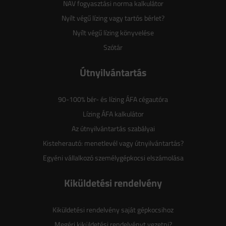
NAV fogyasztási norma kalkulátor
Nyílt végű lízing vagy tartós bérlet?
Nyílt végű lízing könyvelése
Szótár
Útnyilvántartás
90-100% bér- és lízing ÁFA cégautóra
Lízing ÁFA kalkulátor
Az útnyilvántartás szabályai
Kisteherautó: menetlevél vagy útnyilvántartás?
Egyéni vállalkozó személygépkocsi elszámolása
Kiküldetési rendelvény
Kiküldetési rendelvény saját gépkocsihoz
Megéri kiküldetési rendelvényt vezetni?