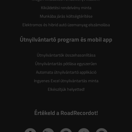
Kiküldetési rendelvény minta
Munkába járás költségtérítése
Elektromos és hibrid autó üzemanyag elszámolása
Útnyilvántartó program és mobil app
Útnyilvántartók összehasonlítása
Útnyilvántartás pótlása egyszerűen
Automata útnyilvántartó applikáció
Ingyenes Excel útnyilvántartás minta
Elkészítjük helyetted!
Értékeld a RoadRecordot!