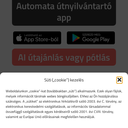
Automata útnyilvántartó
app
AI útajánlás vagy pótlás
Süti („cookie”) kezelés
IRÁNY AZ ÚTNYILVÁNTARTÁS
Weboldalunkon „cookie”-kat (továbbiakban „süti”) alkalmazunk. Ezek olyan fájlok,
melyek információt tárolnak webes böngészőjében. Ehhez az Ön hozzájárulása
szükséges. A „sütiket” az elektronikus hírközlésről szóló 2003. évi C. törvény, az
elektronikus kereskedelmi szolgáltatások, az információs társadalommal
összefüggő szolgáltatások egyes kérdéseiről szóló 2001. évi CVIII. törvény,
Előző
valamint az Európai Unió előírásainak megfelelően használjuk.
Keresés cégnév alapján