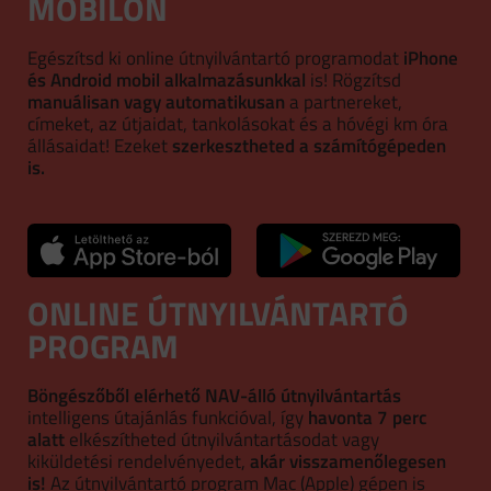
MOBILON
Egészítsd ki online útnyilvántartó programodat
iPhone
és Android mobil alkalmazásunkkal
is! Rögzítsd
manuálisan vagy automatikusan
a partnereket,
címeket, az útjaidat, tankolásokat és a hóvégi km óra
állásaidat! Ezeket
szerkesztheted a számítógépeden
is.
ONLINE ÚTNYILVÁNTARTÓ
PROGRAM
Böngészőből elérhető NAV-álló útnyilvántartás
intelligens útajánlás funkcióval, így
havonta 7 perc
alatt
elkészítheted útnyilvántartásodat vagy
kiküldetési rendelvényedet,
akár visszamenőlegesen
is!
Az útnyilvántartó program Mac (Apple) gépen is