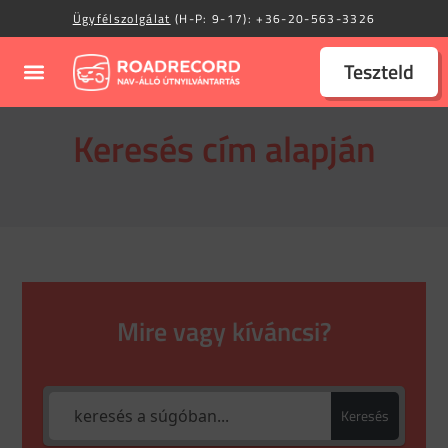
Ügyfélszolgálat
(H-P: 9-17):
+36-20-563-3326
Teszteld
Keresés cím alapján
Mire vagy kíváncsi?
Keresés