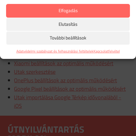
Elfogadás
Következő
Manuális elhelyezés a vizuális térképen
Elutasítás
További beállítások
Adatvédelmi szabályzat és felhasználási feltételek
Kapcsolatfelvétel
Gyártóspecifikus beállítások
Xiaomi beállítások az optimális működésért
Utak szerkesztése
OnePlus beállítások az optimális működésért
Google Pixel beállítások az optimális működésért
Utak importálása Google Térkép idővonalából -
iOS
ÚTNYILVÁNTARTÁS