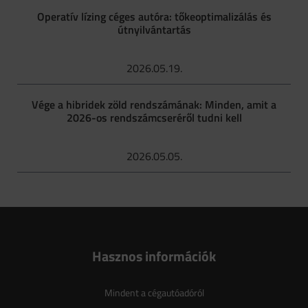
Operatív lízing céges autóra: tőkeoptimalizálás és
útnyilvántartás
2026.05.19.
Vége a hibridek zöld rendszámának: Minden, amit a
2026-os rendszámcseréről tudni kell
2026.05.05.
Hasznos információk
Mindent a cégautóadóról