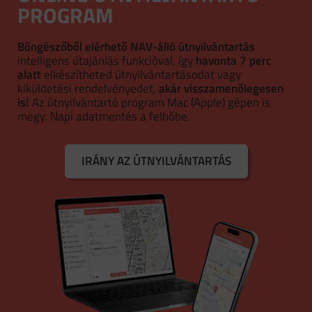
PROGRAM
Böngészőből elérhető NAV-álló útnyilvántartás
intelligens útajánlás funkcióval, így
havonta 7 perc
alatt
elkészítheted útnyilvántartásodat vagy
kiküldetési rendelvényedet,
akár visszamenőlegesen
is!
Az útnyilvántartó program Mac (Apple) gépen is
megy. Napi adatmentés a felhőbe.
IRÁNY AZ ÚTNYILVÁNTARTÁS