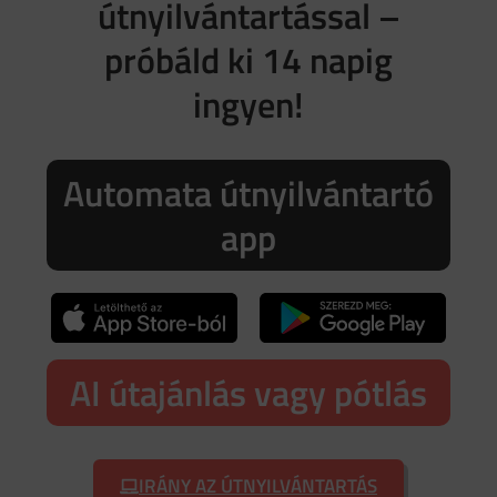
útnyilvántartással –
próbáld ki 14 napig
ingyen!
Automata útnyilvántartó
app
AI útajánlás vagy pótlás
IRÁNY AZ ÚTNYILVÁNTARTÁS