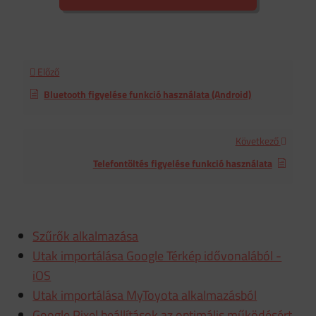
Előző
Bluetooth figyelése funkció használata (Android)
Következő
Telefontöltés figyelése funkció használata
Szűrők alkalmazása
Utak importálása Google Térkép idővonalából -
iOS
Utak importálása MyToyota alkalmazásból
Google Pixel beállítások az optimális működésért