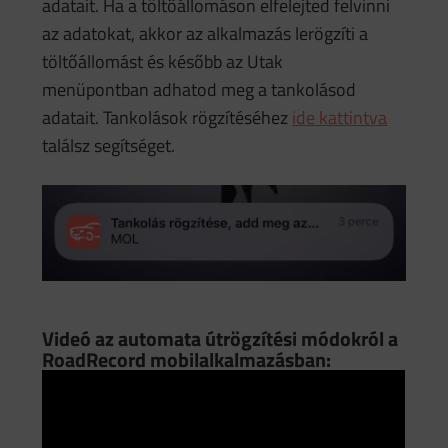
adatait. Ha a töltőállomáson elfelejted felvinni
az adatokat, akkor az alkalmazás lerögzíti a
töltőállomást és később az Utak
menüpontban adhatod meg a tankolásod
adatait. Tankolások rögzítéséhez
ide kattintva
találsz segítséget.
Videó az automata útrögzítési módokról a
RoadRecord mobilalkalmazásban: