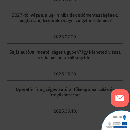
2027-től vége a plug-in hibridek adómentességének:
megtartani, lecserélni vagy lízingelni érdemes?
2026.07.09.
Saját autóval mentél céges ügyben? Így kérheted vissza
szabályosan a költségeidet
2026.06.08.
Operatív lízing céges autóra: tőkeoptimalizálás és
útnyilvántartás
2026.05.19.