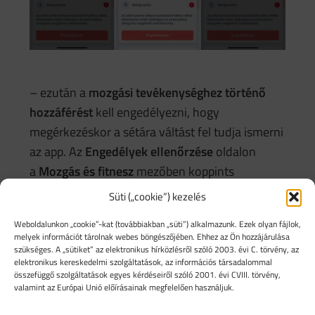
– ezután a
mozgási tevékenységhez történő
hozzáférést
kell engedélyezni, hogy
megérkezéskor a sétára váltást fel tudja ismerni
az app. Az
Engedélyek ellenőrzése
oldalon
a
Mozgás és fitnesz
mezőben koppints
az
Engedélyezés
gombra, majd a felugró
Süti („cookie”) kezelés
ablakban ismét koppints
Weboldalunkon „cookie”-kat (továbbiakban „süti”) alkalmazunk. Ezek olyan fájlok,
az
Engedélyezem
gombra!
melyek információt tárolnak webes böngészőjében. Ehhez az Ön hozzájárulása
szükséges. A „sütiket” az elektronikus hírközlésről szóló 2003. évi C. törvény, az
elektronikus kereskedelmi szolgáltatások, az információs társadalommal
összefüggő szolgáltatások egyes kérdéseiről szóló 2001. évi CVIII. törvény,
valamint az Európai Unió előírásainak megfelelően használjuk.