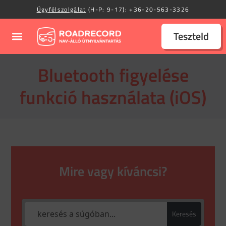
Ügyfélszolgálat
(H-P: 9-17):
+36-20-563-3326
Teszteld
Bluetooth figyelése
funkció használata (iOS)
Mire vagy kíváncsi?
Keresés