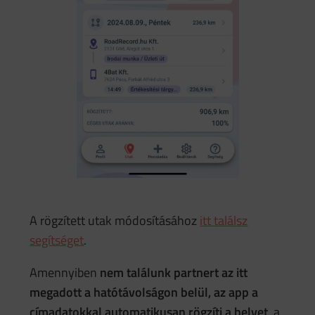
A rögzített utak módosításához
itt találsz
segítséget
.
Amennyiben
nem találunk partnert az itt
megadott a hatótávolságon belül, az app a
címadatokkal automatikusan rögzíti a helyet
, a