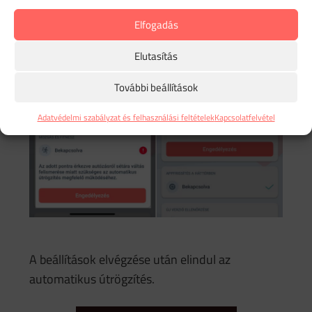
Elfogadás
Elutasítás
További beállítások
Adatvédelmi szabályzat és felhasználási feltételek
Kapcsolatfelvétel
A beállítások elvégzése után elindul az
automatikus útrögzítés.