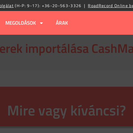
olgálat
(H-P: 9-17):
+36-20-563-3326
|
RoadRecord Online b
MEGOLDÁSOK
ÁRAK
erek importálása CashM
Mire vagy kíváncsi?