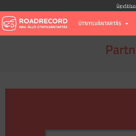
Ügyfélsz
ÚTNYILVÁNTARTÁS
Partn