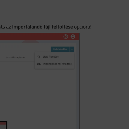
nts az
Importálandó fájl feltöltése
opcióra!