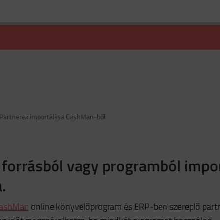
Partnerek importálása CashMan-ből
 forrásból vagy programból impo
.
ashMan
online könyvelőprogram és ERP-ben szereplő partne