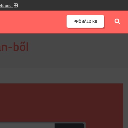
elépés
PRÓBÁLD KI!
an-ből