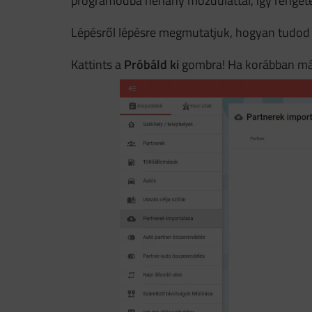
programodba néhány mozdulattal, így renget
Lépésről lépésre megmutatjuk, hogyan tudod
Kattints a
Próbáld ki
gombra! Ha korábban már 