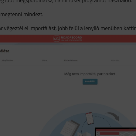
eg időt megspórolhatsz, ha mindkét programot használod.
 megtenni mindezt.
végeztél el importálást, jobb felül a lenyíló menüben katti