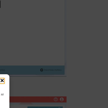
!
 az