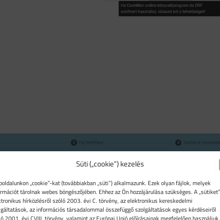
Süti („cookie”) kezelés
oldalunkon „cookie”-kat (továbbiakban „süti”) alkalmazunk. Ezek olyan fájlok, melyek
l olvashatsz. Kattints a
Tovább a következő lépésre
gombra
ormációt tárolnak webes böngészőjében. Ehhez az Ön hozzájárulása szükséges. A „sütiket”
ktronikus hírközlésről szóló 2003. évi C. törvény, az elektronikus kereskedelmi
lgáltatások, az információs társadalommal összefüggő szolgáltatások egyes kérdéseiről
ló 2001. évi CVIII. törvény, valamint az Európai Unió előírásainak megfelelően használjuk.