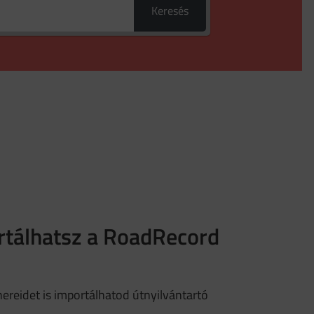
Keresés
rtálhatsz a RoadRecord
reidet is importálhatod útnyilvántartó