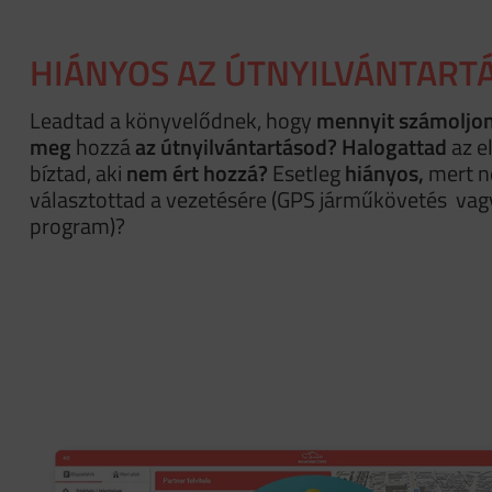
HIÁNYOS AZ ÚTNYILVÁNTART
Leadtad a könyvelődnek, hogy
mennyit számoljon
meg
hozzá
az útnyilvántartásod?
Halogattad
az e
bíztad, aki
nem ért hozzá?
Esetleg
hiányos,
mert n
választottad a vezetésére (GPS járműkövetés vag
program)?