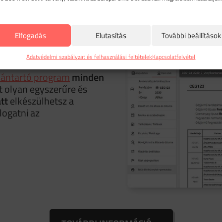
Elfogadás
Elutasítás
További beállítások
Adatvédelmi szabályzat és felhasználási feltételek
Kapcsolatfelvétel
vántartó program
minden
t olyan egyszerűre és
tt
elkészülhetsz a
logatni az