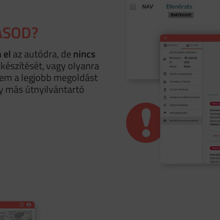
ÁSOD?
 el
az autódra, de
nincs
lkészítését, vagy olyanra
em a legjobb megoldást
y más útnyilvántartó