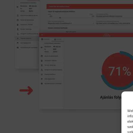
Web
inf
ele
szo
szó