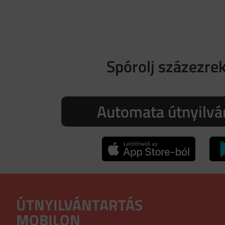
Spórolj százezrek
Automata útnyilvá
ÚTNYILVÁNTARTÁS
MOBILON