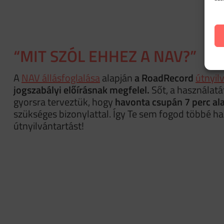
“MIT SZÓL EHHEZ A NAV?”
A
NAV állásfoglalása
alapján
a RoadRecord
útnyil
jogszabályi előírásnak megfelel.
Sőt, a használatá
gyorsra terveztük, hogy
havonta csupán 7 perc ala
szükséges bizonylattal. Így Te sem fogod többé ha
útnyilvántartást!