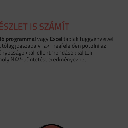
ÉSZLET IS SZÁMÍT
rtó programmal
vagy
Excel
táblák függvényeivel
utólag jogszabálynak megfelelően
pótolni az
ányosságokkal, ellentmondásokkal teli
omoly NAV-büntetést eredményezhet.