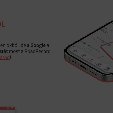
ŐL
en okból, de
a Google
a
stát
most a RoadRecord
hatod
!