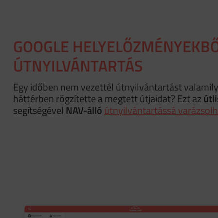
GOOGLE HELYELŐZMÉNYEKB
ÚTNYILVÁNTARTÁS
Egy időben nem vezettél útnyilvántartást valamily
háttérben rögzítette a megtett útjaidat? Ezt az
útli
segítségével
NAV-álló
útnyilvántartássá varázsol