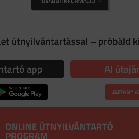
TOVÁBBI INFORMÁCIÓ
et útnyilvántartással – próbáld k
ntartó app
AI útajá
IRÁNY A
ONLINE ÚTNYILVÁNTARTÓ
PROGRAM