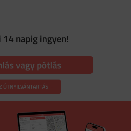
i 14 napig ingyen!
nlás vagy pótlás
Z ÚTNYILVÁNTARTÁS