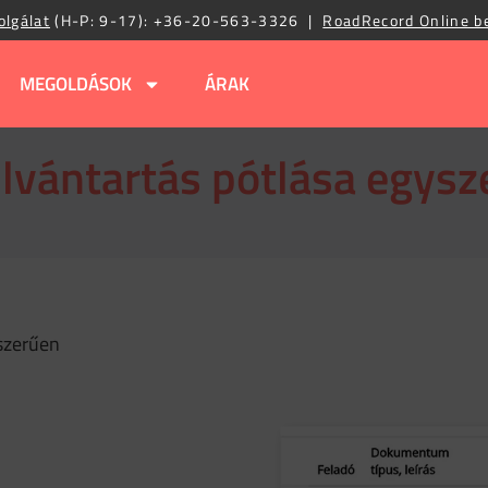
olgálat
(H-P: 9-17):
+36-20-563-3326
|
RoadRecord Online b
MEGOLDÁSOK
ÁRAK
lvántartás pótlása egys
yszerűen