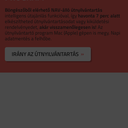
Böngészőből elérhető NAV-álló útnyilvántartás
intelligens útajánlás funkcióval, így
havonta 7 perc alatt
elkészítheted útnyilvántartásodat vagy kiküldetési
rendelvényedet,
akár visszamenőlegesen is!
Az
útnyilvántartó program Mac (Apple) gépen is megy. Napi
adatmentés a felhőbe.
IRÁNY AZ ÚTNYILVÁNTARTÁS