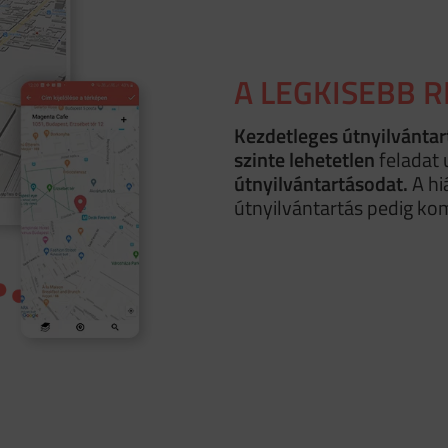
A LEGKISEBB R
Kezdetleges útnyilvánta
szinte lehetetlen
feladat 
útnyilvántartásodat.
A hi
útnyilvántartás pedig k