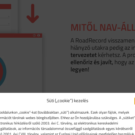
MITŐL NAV-ÁL
A RoadRecord visszamen
hiányzó utakra pedig az i
tervezetet
kérhetsz. A p
ellenőriz és javít,
hogy az
legyen!
Süti („cookie”) kezelés
oldalunkon „cookie”-kat (továbbiakban „süti”) alkalmazunk. Ezek olyan fájlok, melyek
ormációt tárolnak webes böngészőjében. Ehhez az Ön hozzájárulása szükséges. A „sütiket”
ktronikus hírközlésről szóló 2003. évi C. törvény, az elektronikus kereskedelmi
lgáltatások, az információs társadalommal összefüggő szolgáltatások egyes kérdéseiről
ló 2001. évi CVIII. törvény, valamint az Európai Unió előírásainak megfelelően használjuk.