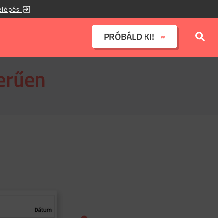
elépés
PRÓBÁLD KI!
zerűen