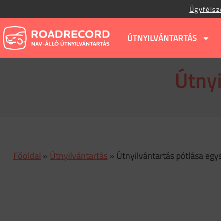
Ügyfélsz
ÚTNYILVÁNTARTÁS
Útnyi
Főoldal
»
Útnyilvántartás
»
Útnyilvántartás pótlása eg