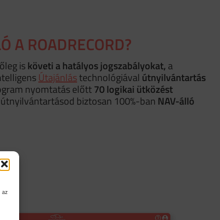
LÓ A ROADRECORD?
őleg is
követi a hatályos jogszabályokat,
a
ntelligens
Útajánlás
technológiával
útnyilvántartás
rogram nyomtatás előtt
70 logikai ütközést
 útnyilvántartásod biztosan 100%-ban
NAV-álló
 az