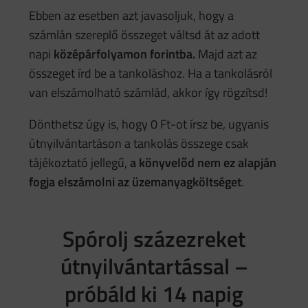
Ebben az esetben azt javasoljuk, hogy a
számlán szereplő összeget váltsd át az adott
napi
középárfolyamon forintba.
Majd azt az
összeget írd be a tankoláshoz. Ha a tankolásról
van elszámolható számlád, akkor így rögzítsd!
Dönthetsz úgy is, hogy 0 Ft-ot írsz be, ugyanis
útnyilvántartáson a tankolás összege csak
tájékoztató jellegű,
a könyvelőd nem ez alapján
fogja elszámolni az üzemanyagköltséget
.
Spórolj százezreket
útnyilvántartással –
próbáld ki 14 napig