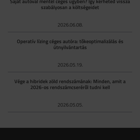
Saját autóval mentél céges ügyben? Így kérheted vissza
szabályosan a költségeidet
2026.06.08.
Operatív lízing céges autóra: tőkeoptimalizálás és
útnyilvántartás
2026.05.19.
Vége a hibridek zöld rendszámának: Minden, amit a
2026-os rendszámcseréről tudni kell
2026.05.05.