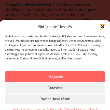
Böngészőből elérhető NAV-álló útnyilvántartás
intelligens útajánlás funkcióval, így
havonta 7 perc
alatt
elkészítheted útnyilvántartásodat vagy
kiküldetési rendelvényedet,
akár visszamenőlegesen
is!
Az útnyilvántartó program Mac (Apple) gépen is
Süti („cookie”) kezelés
megy. Napi adatmentés a felhőbe.
Weboldalunkon „cookie”-kat (továbbiakban „süti”) alkalmazunk. Ezek olyan fájlok,
melyek információt tárolnak webes böngészőjében. Ehhez az Ön hozzájárulása
IRÁNY AZ ÚTNYILVÁNTARTÁS
szükséges. A „sütiket” az elektronikus hírközlésről szóló 2003. évi C. törvény, az
elektronikus kereskedelmi szolgáltatások, az információs társadalommal
összefüggő szolgáltatások egyes kérdéseiről szóló 2001. évi CVIII. törvény,
valamint az Európai Unió előírásainak megfelelően használjuk.
Elfogadás
Elutasítás
További beállítások
Adatvédelmi szabályzat és felhasználási feltételek
Kapcsolatfelvétel