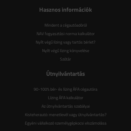
Hasznos információk
Mindent a cégautóadóról
NAV fogyasztási norma kalkulátor
Nyílt végű lízing vagy tartós bérlet?
Nyílt végű lízing könyvelése
Szótár
Útnyilvántartás
90-100% bér- és lízing ÁFA cégautóra
Lízing ÁFA kalkulátor
Az útnyilvántartás szabályai
Kisteherautó: menetlevél vagy útnyilvántartás?
Egyéni vállalkozó személygépkocsi elszámolása