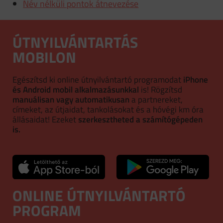
Név nélküli pontok átnevezése
ÚTNYILVÁNTARTÁS
MOBILON
Egészítsd ki online útnyilvántartó programodat
iPhone
és Android mobil alkalmazásunkkal
is! Rögzítsd
manuálisan vagy automatikusan
a partnereket,
címeket, az útjaidat, tankolásokat és a hóvégi km óra
állásaidat! Ezeket
szerkesztheted a számítógépeden
is.
ONLINE ÚTNYILVÁNTARTÓ
PROGRAM