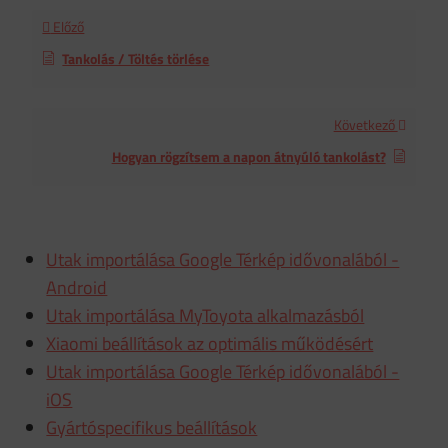
Előző
Tankolás / Töltés törlése
Következő
Hogyan rögzítsem a napon átnyúló tankolást?
Utak importálása Google Térkép idővonalából -
Android
Utak importálása MyToyota alkalmazásból
Xiaomi beállítások az optimális működésért
Utak importálása Google Térkép idővonalából -
iOS
Gyártóspecifikus beállítások