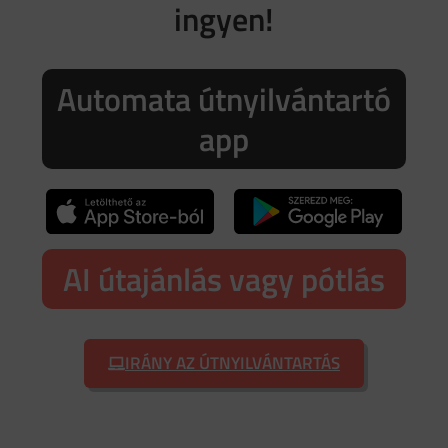
ingyen!
Automata útnyilvántartó
app
AI útajánlás vagy pótlás
IRÁNY AZ ÚTNYILVÁNTARTÁS