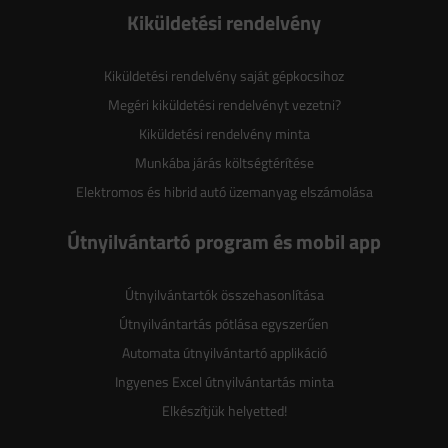
Kiküldetési rendelvény
Kiküldetési rendelvény saját gépkocsihoz
Megéri kiküldetési rendelvényt vezetni?
Kiküldetési rendelvény minta
Munkába járás költségtérítése
Elektromos és hibrid autó üzemanyag elszámolása
Útnyilvántartó program és mobil app
Útnyilvántartók összehasonlítása
Útnyilvántartás pótlása egyszerűen
Automata útnyilvántartó applikáció
Ingyenes Excel útnyilvántartás minta
Elkészítjük helyetted!