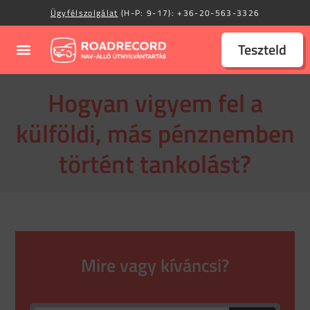
Ügyfélszolgálat
(H-P: 9-17):
+36-20-563-3326
Teszteld
Hogyan vigyem fel a
külföldi, más pénznemben
történt tankolást?
Mire vagy kíváncsi?