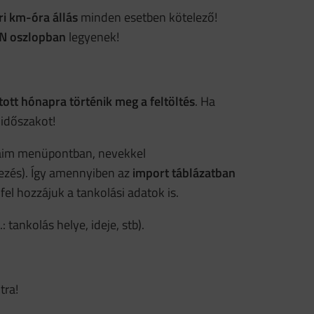
i km-óra állás
minden esetben kötelező!
N oszlopban
legyenek!
tott hónapra történik meg a feltöltés
. Ha
 időszakot!
aim menüpontban, nevekkel
vezés). Így amennyiben az
import táblázatban
fel hozzájuk a tankolási adatok is.
 tankolás helye, ideje, stb).
ra!