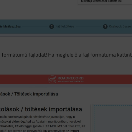
csv formátumú fájlodat! Ha megfelelő a fájl formátuma kattint