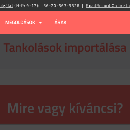
olgálat
(H-P: 9-17):
+36-20-563-3326
|
RoadRecord Online b
MEGOLDÁSOK
ÁRAK
Tankolások importálása
Mire vagy kíváncsi?