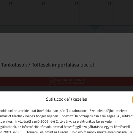
Tankolások / Töltések importálása
opciót!
Süti („cookie”) kezelés
oldalunkon „cookie”-kat (továbbiakban „süti”) alkalmazunk. Ezek olyan fájlok, melyek
ormációt tárolnak webes böngészőjében. Ehhez az Ön hozzájárulása szükséges. A „sütiket”
ktronikus hírközlésről szóló 2003. évi C. törvény, az elektronikus kereskedelmi
lgáltatások, az információs társadalommal összefüggő szolgáltatások egyes kérdéseiről
ló 2001. évi CVIII. törvény, valamint az Európai Unió előírásainak megfelelően használjuk.