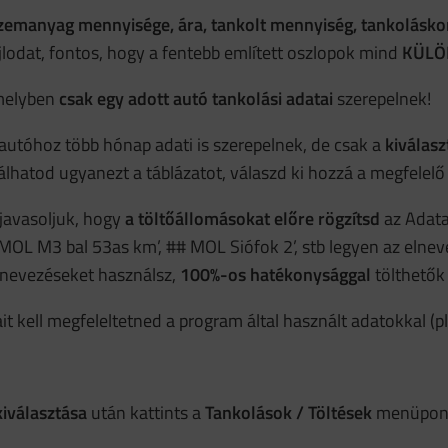
üzemanyag mennyisége, ára, tankolt mennyiség, tankoláskor
jlodat, fontos, hogy a fentebb említett oszlopok mind
KÜLÖ
amelyben
csak egy adott autó tankolási adatai
szerepelnek!
autóhoz több hónap adati is szerepelnek, de csak a
kiválasz
lhatod ugyanezt a táblázatot, válaszd ki hozzá a megfelelő
javasoljuk, hogy
a töltőállomásokat előre rögzítsd
az Adat
 MOL M3 bal 53as km’, ## MOL Siófok 2’, stb legyen az elne
nevezéseket használsz,
100%-os hatékonysággal
tölthetők 
it kell megfeleltetned a program által használt adatokkal (pl.:
kiválasztása
után kattints a
Tankolások / Töltések
menüpont