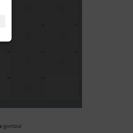
e
gombra!