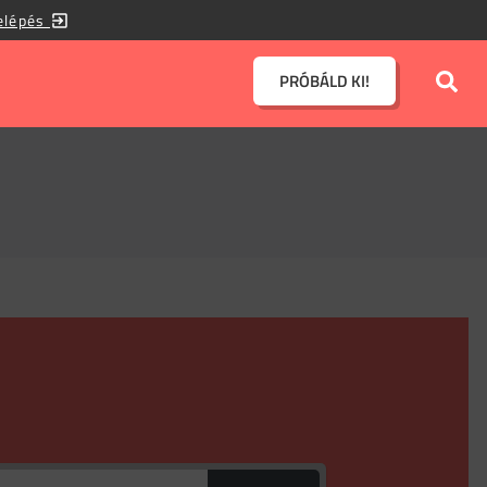
elépés
PRÓBÁLD KI!