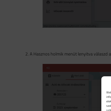
2. A Hasznos holmik menüt lenyitva válaszd a
Web
inf
ele
szo
szó