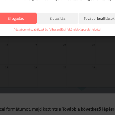
Elfogadás
Elutasítás
További beállítások
Adatvédelmi szabályzat és felhasználási feltételek
Kapcsolatfelvétel
xcel formátumot, majd kattints a
Tovább a következő lépésr