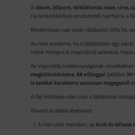
A
dátum, időpont, töltőállomás neve, címe, 
Ha tankolókártyás rendszerből nyerted ki a fá
Mindenképp csak olyan táblázatot tölts fel, 
Az nem probléma, ha a táblázatban egy adott 
másik hónapra is importálnál adatokat, haszná
Az importálás hatékonyságának növeléséhez 
megkülönböztetve, ## előtaggal
(például ‘##
is ezekkel karakterre azonosan megegyező
el
A fájl feltöltése után csak a táblázatod oszlopa
Kövesd az alábbi lépéseket:
A Havi utak menüben, az
Autó és időszak 