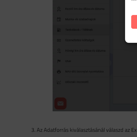
3. Az Adatforrás kiválasztásánál válaszd az E