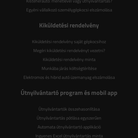
Kisteherautó: menetlevél vagy útnyilvántartás?
Egyéni vállalkozó személygépkocsi elszámolása
Kiküldetési rendelvény
Kiküldetési rendelvény saját gépkocsihoz
Megéri kiküldetési rendelvényt vezetni?
Kiküldetési rendelvény minta
Munkába járás költségtérítése
Elektromos és hibrid autó üzemanyag elszámolása
Útnyilvántartó program és mobil app
Útnyilvántartók összehasonlítása
Útnyilvántartás pótlása egyszerűen
Automata útnyilvántartó applikáció
Ingyenes Excel útnyilvántartás minta