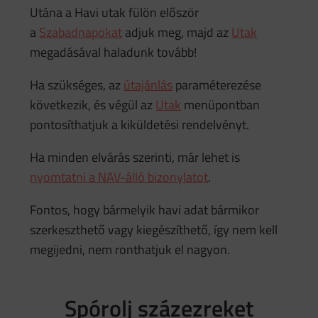
Utána a Havi utak fülön először
a
Szabadnapokat
adjuk meg, majd az
Utak
megadásával haladunk tovább!
Ha szükséges, az
útajánlás
paraméterezése
következik, és végül az
Utak
menüpontban
pontosíthatjuk a kiküldetési rendelvényt.
Ha minden elvárás szerinti, már lehet is
nyomtatni a NAV-álló bizonylatot
.
Fontos, hogy bármelyik havi adat bármikor
szerkeszthető vagy kiegészíthető, így nem kell
megijedni, nem ronthatjuk el nagyon.
Spórolj százezreket