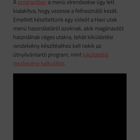
A
programban
a menü elrendezése úgy lett
kialakítva, hogy vezesse a felhasználó kezét.
Emellett készítettünk egy videót a Havi utak
menü használatáról azoknak, akik magánautót
használnak céges utakra, tehát kiküldetési
rendelvény készítéséhez kell nekik az
útnyilvántartó program, mint
kiküldetési
rendelvény kalkulátor
.