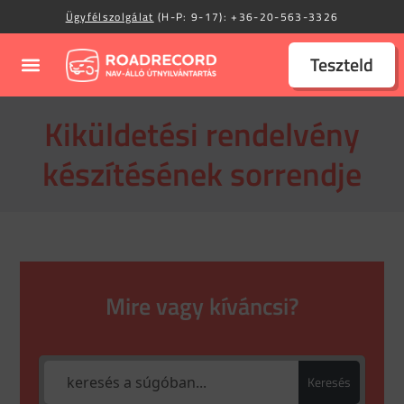
Ügyfélszolgálat
(H-P: 9-17):
+36-20-563-3326
Teszteld
Kiküldetési rendelvény
készítésének sorrendje
Mire vagy kíváncsi?
Keresés