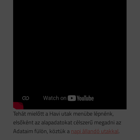
Tehát mielőtt a Havi utak menübe lépnénk,
elsőként az alapadatokat célszerű megadni az
Adataim fülön, köztük a
napi állandó utakkal
.