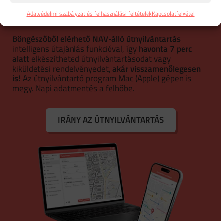
ONLINE ÚTNYILVÁNTARTÓ
PROGRAM
Adatvédelmi szabályzat és felhasználási feltételek
Kapcsolatfelvétel
Böngészőből elérhető NAV-álló útnyilvántartás
intelligens útajánlás funkcióval, így
havonta 7 perc
alatt
elkészítheted útnyilvántartásodat vagy
kiküldetési rendelvényedet,
akár visszamenőlegesen
is!
Az útnyilvántartó program Mac (Apple) gépen is
megy. Napi adatmentés a felhőbe.
IRÁNY AZ ÚTNYILVÁNTARTÁS