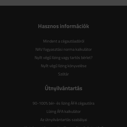
Hasznos információk
Mindent a cégautóadóról
NAV fogyasztási norma kalkulátor
Nyílt végű lízing vagy tartós bérlet?
Nyílt végű lízing könyvelése
Szótár
Útnyilvántartás
90-100% bér- és lízing ÁFA cégautóra
Lízing ÁFA kalkulátor
Az útnyilvántartás szabályai