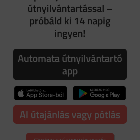
útnyilvántartással –
próbáld ki 14 napig
ingyen!
Automata útnyilvántartó
app
AI útajánlás vagy pótlás