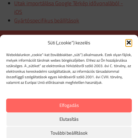
Utak importálása Google Térkép idővonalából -
iOS
Gyártóspecifikus beállítások
ÚTNYILVÁNTARTÁS
Süti („cookie”) kezelés
MOBILON
Weboldalunkon „cookie”-kat (továbbiakban „süti”) alkalmazunk. Ezek olyan fájlok,
melyek információt tárolnak webes böngészőjében. Ehhez az Ön hozzájárulása
szükséges. A „sütiket” az elektronikus hírközlésről szóló 2003. évi C. törvény, az
Egészítsd ki online útnyilvántartó programodat
iPhone
elektronikus kereskedelmi szolgáltatások, az információs társadalommal
és Android mobil alkalmazásunkkal
is! Rögzítsd
összefüggő szolgáltatások egyes kérdéseiről szóló 2001. évi CVIII. törvény,
manuálisan vagy automatikusan
a partnereket,
valamint az Európai Unió előírásainak megfelelően használjuk.
címeket, az útjaidat, tankolásokat és a hóvégi km óra
állásaidat! Ezeket
szerkesztheted a számítógépeden
is.
Elfogadás
Elutasítás
További beállítások