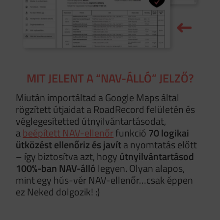
MIT JELENT A “NAV-ÁLLÓ” JELZŐ?
Miután importáltad a Google Maps által
rögzített útjaidat a RoadRecord felületén és
véglegesítetted útnyilvántartásodat,
a
beépített NAV-ellenőr
funkció
70 logikai
ütközést ellenőriz és javít
a nyomtatás előtt
– így biztosítva azt, hogy
útnyilvántartásod
100%-ban NAV-álló
legyen. Olyan alapos,
mint egy hús-vér NAV-ellenőr…csak éppen
ez Neked dolgozik! :)