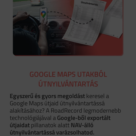
GOOGLE MAPS UTAKBÓL
ÚTNYILVÁNTARTÁS
Egyszerű és gyors megoldást
keresel a
Google Maps útjaid útnyilvántartássá
alakításához? A RoadRecord legmodernebb
technológiájával a
Google-ből exportált
útjaidat
pillanatok alatt
NAV-álló
útnyilvántartássá varázsolhatod.