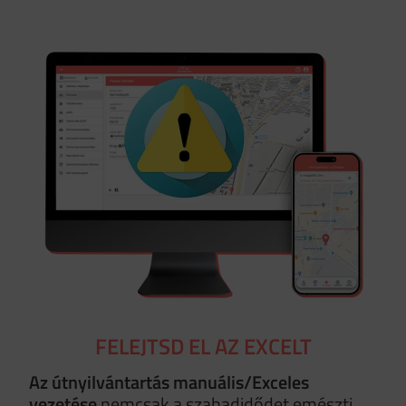
FELEJTSD EL AZ EXCELT
Az útnyilvántartás manuális/Exceles
vezetése
nemcsak a szabadidődet emészti