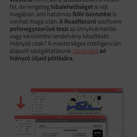
fel, de rengeteg
hibalehetőséget
is rejt
magában, ami hatalmas
NAV-büntetést
is
vonhat maga után.
A RoadRecord
szoftvere
pofonegyszerűvé teszi
az útnyilvántartás
vagy kiküldetési rendelvény készítését.
Hiányzó utak? A mesterséges intelligencián
alapuló szolgáltatásunk
útajánlást
ad
hiányzó útjaid pótlására.