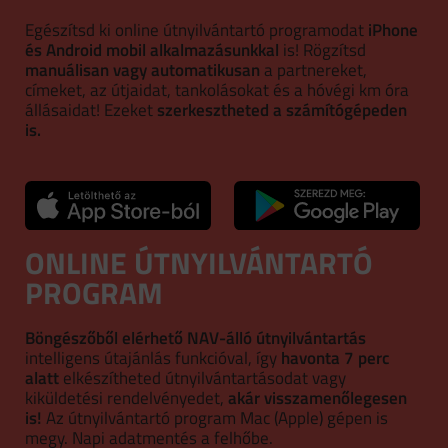
Egészítsd ki online útnyilvántartó programodat
iPhone
és Android mobil alkalmazásunkkal
is! Rögzítsd
manuálisan vagy automatikusan
a partnereket,
címeket, az útjaidat, tankolásokat és a hóvégi km óra
állásaidat! Ezeket
szerkesztheted a számítógépeden
is.
ONLINE ÚTNYILVÁNTARTÓ
PROGRAM
Böngészőből elérhető NAV-álló útnyilvántartás
intelligens útajánlás funkcióval, így
havonta 7 perc
alatt
elkészítheted útnyilvántartásodat vagy
kiküldetési rendelvényedet,
akár visszamenőlegesen
is!
Az útnyilvántartó program Mac (Apple) gépen is
megy. Napi adatmentés a felhőbe.