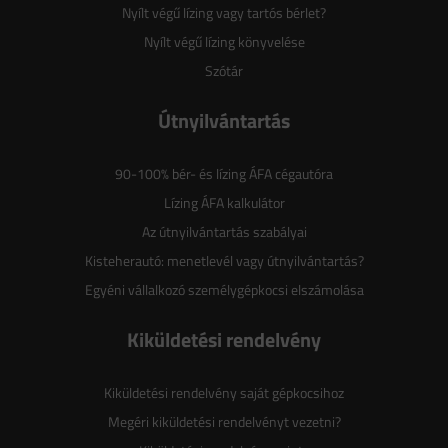
Nyílt végű lízing vagy tartós bérlet?
Nyílt végű lízing könyvelése
Szótár
Útnyilvántartás
90-100% bér- és lízing ÁFA cégautóra
Lízing ÁFA kalkulátor
Az útnyilvántartás szabályai
Kisteherautó: menetlevél vagy útnyilvántartás?
Egyéni vállalkozó személygépkocsi elszámolása
Kiküldetési rendelvény
Kiküldetési rendelvény saját gépkocsihoz
Megéri kiküldetési rendelvényt vezetni?