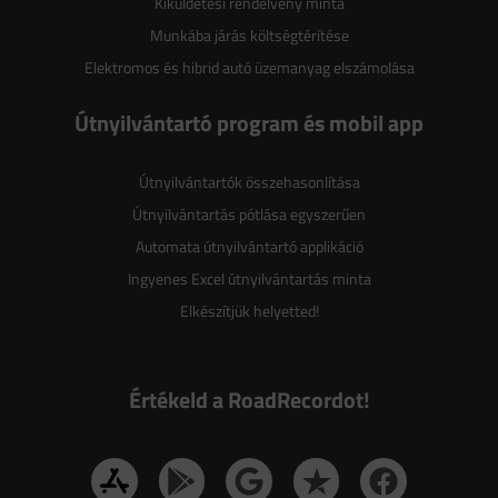
Kiküldetési rendelvény minta
Munkába járás költségtérítése
Elektromos és hibrid autó üzemanyag elszámolása
Útnyilvántartó program és mobil app
Útnyilvántartók összehasonlítása
Útnyilvántartás pótlása egyszerűen
Automata útnyilvántartó applikáció
Ingyenes Excel útnyilvántartás minta
Elkészítjük helyetted!
Értékeld a RoadRecordot!