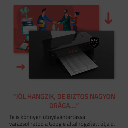
“JÓL HANGZIK, DE BIZTOS NAGYON
DRÁGA….”
Te is könnyen útnyilvántartássá
varázsolhatod a Google által rögzített útjaid,