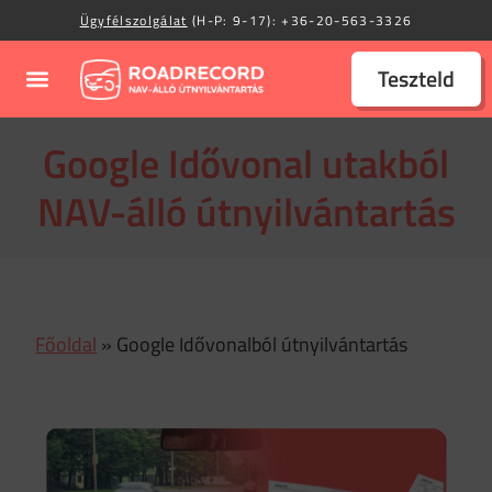
Ügyfélszolgálat
(H-P: 9-17):
+36-20-563-3326
Teszteld
Google Idővonal utakból
NAV-álló útnyilvántartás
Főoldal
»
Google Idővonalból útnyilvántartás