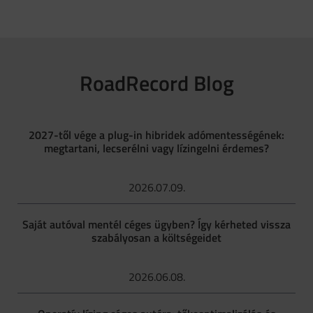
RoadRecord Blog
2027-től vége a plug-in hibridek adómentességének:
megtartani, lecserélni vagy lízingelni érdemes?
2026.07.09.
Saját autóval mentél céges ügyben? Így kérheted vissza
szabályosan a költségeidet
2026.06.08.