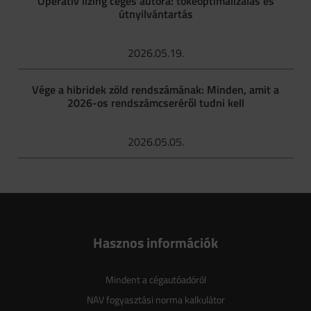
Operatív lízing céges autóra: tőkeoptimalizálás és
útnyilvántartás
2026.05.19.
Vége a hibridek zöld rendszámának: Minden, amit a
2026-os rendszámcseréről tudni kell
2026.05.05.
Hasznos információk
Mindent a cégautóadóról
NAV fogyasztási norma kalkulátor