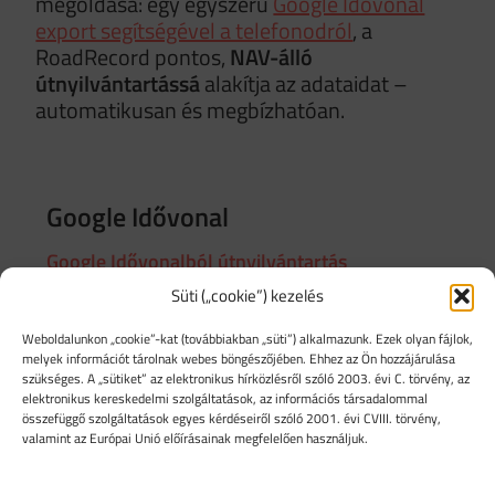
megoldása: egy egyszerű
Google Idővonal
export segítségével a telefonodról
, a
RoadRecord pontos,
NAV-álló
útnyilvántartássá
alakítja az adataidat –
automatikusan és megbízhatóan.
Google Idővonal
Google Idővonalból útnyilvántartás
Süti („cookie”) kezelés
Google Idővonal importálás mobilról
Google Idővonal importálás Takeout-
Weboldalunkon „cookie”-kat (továbbiakban „süti”) alkalmazunk. Ezek olyan fájlok,
ból
melyek információt tárolnak webes böngészőjében. Ehhez az Ön hozzájárulása
szükséges. A „sütiket” az elektronikus hírközlésről szóló 2003. évi C. törvény, az
Google Helyelőzmények
elektronikus kereskedelmi szolgáltatások, az információs társadalommal
útnyilvántartáshoz
összefüggő szolgáltatások egyes kérdéseiről szóló 2001. évi CVIII. törvény,
valamint az Európai Unió előírásainak megfelelően használjuk.
Idővonal importálása – Android
Idővonal importálása – iOS