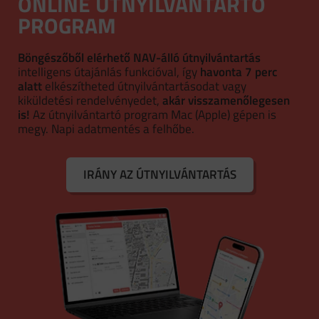
ONLINE ÚTNYILVÁNTARTÓ
PROGRAM
Böngészőből elérhető NAV-álló útnyilvántartás
intelligens útajánlás funkcióval, így
havonta 7 perc
alatt
elkészítheted útnyilvántartásodat vagy
kiküldetési rendelvényedet,
akár visszamenőlegesen
is!
Az útnyilvántartó program Mac (Apple) gépen is
megy. Napi adatmentés a felhőbe.
IRÁNY AZ ÚTNYILVÁNTARTÁS