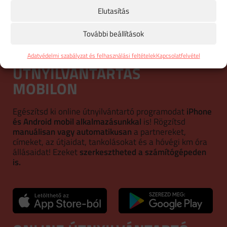
Elutasítás
1
2
…
18
További beállítások
Adatvédelmi szabályzat és felhasználási feltételek
Kapcsolatfelvétel
ÚTNYILVÁNTARTÁS
MOBILON
Egészítsd ki online útnyilvántartó programodat
iPhone
és Android mobil alkalmazásunkkal
is! Rögzítsd
manuálisan vagy automatikusan
a partnereket,
címeket, az útjaidat, tankolásokat és a hóvégi km óra
állásaidat! Ezeket
szerkesztheted a számítógépeden
is.