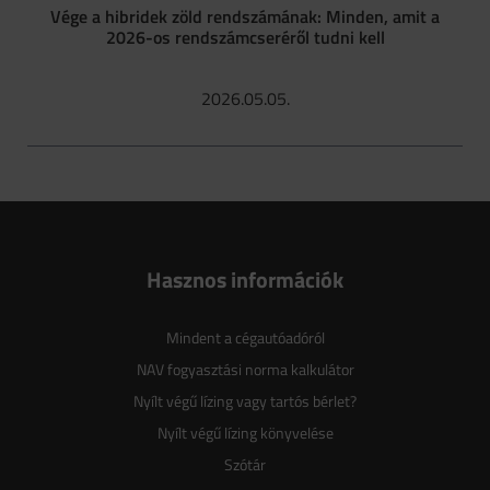
Vége a hibridek zöld rendszámának: Minden, amit a
2026-os rendszámcseréről tudni kell
2026.05.05.
Hasznos információk
Mindent a cégautóadóról
NAV fogyasztási norma kalkulátor
Nyílt végű lízing vagy tartós bérlet?
Nyílt végű lízing könyvelése
Szótár