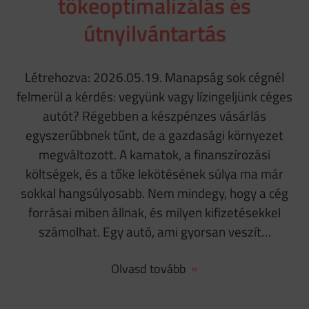
tőkeoptimalizálás és
útnyilvántartás
Létrehozva: 2026.05.19. Manapság sok cégnél
felmerül a kérdés: vegyünk vagy lízingeljünk céges
autót? Régebben a készpénzes vásárlás
egyszerűbbnek tűnt, de a gazdasági környezet
megváltozott. A kamatok, a finanszírozási
költségek, és a tőke lekötésének súlya ma már
sokkal hangsúlyosabb. Nem mindegy, hogy a cég
forrásai miben állnak, és milyen kifizetésekkel
számolhat. Egy autó, ami gyorsan veszít…
Olvasd tovább