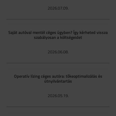
2026.07.09.
Saját autóval mentél céges ügyben? Így kérheted vissza
szabályosan a költségeidet
2026.06.08.
Operatív lízing céges autóra: tőkeoptimalizálás és
útnyilvántartás
2026.05.19.