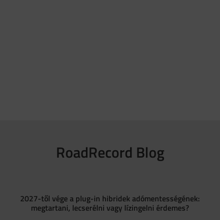
RoadRecord Blog
2027-től vége a plug-in hibridek adómentességének:
megtartani, lecserélni vagy lízingelni érdemes?