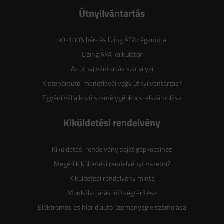
Útnyilvántartás
90-100% bér- és lízing ÁFA cégautóra
Lízing ÁFA kalkulátor
Az útnyilvántartás szabályai
Kisteherautó: menetlevél vagy útnyilvántartás?
Egyéni vállalkozó személygépkocsi elszámolása
Kiküldetési rendelvény
Kiküldetési rendelvény saját gépkocsihoz
Megéri kiküldetési rendelvényt vezetni?
Kiküldetési rendelvény minta
Munkába járás költségtérítése
Elektromos és hibrid autó üzemanyag elszámolása