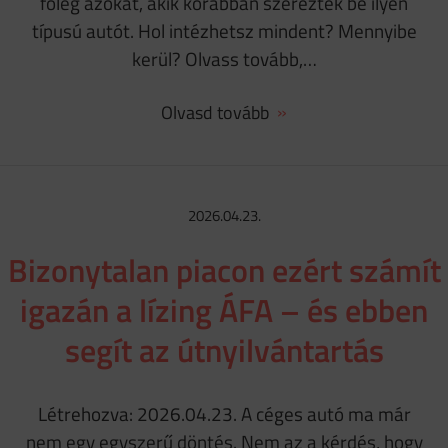
főleg azokat, akik korábban szereztek be ilyen
típusú autót. Hol intézhetsz mindent? Mennyibe
kerül? Olvass tovább,…
Olvasd tovább
2026.04.23.
Bizonytalan piacon ezért számít
igazán a lízing ÁFA – és ebben
segít az útnyilvántartás
Létrehozva: 2026.04.23. A céges autó ma már
nem egy egyszerű döntés. Nem az a kérdés, hogy