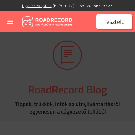
Ügyfélszolgálat
(H-P: 9-17):
+36-20-563-3326
Teszteld
RoadRecord Blog
Tippek, trükkök, infók az útnyilvántartásról
egyenesen a cégvezető tollából