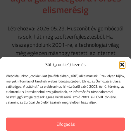
elismerésig
Létrehozva: 2026.05.29. Huszonöt év gombócból
is sok, hát még szoftverfejlesztésből. Ha
visszagondolunk 2001-re, a technológiai világ
még egészen máshogy festett: az internet
betárcsázós volt, az okostelefon fogalma pedig
Süti („cookie”) kezelés
még csak a sci-fi írók fejében létezett. Ebben a
Weboldalunkon „cookie”-kat (továbbiakban „süti”) alkalmazunk. Ezek olyan fájlok,
környezetben indult útjára a RoadRecord
melyek információt tárolnak webes böngészőjében. Ehhez az Ön hozzájárulása
útnyilvántartó program, egy olyan küldetéssel,
szükséges. A „sütiket” az elektronikus hírközlésről szóló 2003. évi C. törvény, az
elektronikus kereskedelmi szolgáltatások, az információs társadalommal
ami azóta sem változott: levegyük a magyar
összefüggő szolgáltatások egyes kérdéseiről szóló 2001. évi CVIII. törvény,
vállalkozók…
valamint az Európai Unió előírásainak megfelelően használjuk.
Olvasd tovább
Elfogadás