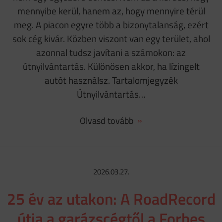
mennyibe kerül, hanem az, hogy mennyire térül
meg. A piacon egyre több a bizonytalanság, ezért
sok cég kivár. Közben viszont van egy terület, ahol
azonnal tudsz javítani a számokon: az
útnyilvántartás. Különösen akkor, ha lízingelt
autót használsz. Tartalomjegyzék
Útnyilvántartás…
Olvasd tovább
2026.03.27.
25 év az utakon: A RoadRecord
útja a garázscégtől a Forbes