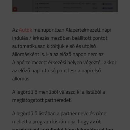
Az
Autók
menüpontban Alapértelmezett napi
indulás / érkezés mezőben beállított pontot
automatikusan kitöltjük első és utolsó
állomásként is. Ha az előző napon nem az
Alapértelmezett érkezési helyen végeztél, akkor
az előző napi utolsó pont lesz a napi első
állomás.
A legördülő menüből válaszd ki a listából a
meglátogatott partneredet!
A legördülő listában a partner neve és címe
mellett a program kiszámolja, hogy
az út
rögzítésével körülbelül hány kilométerrel fog