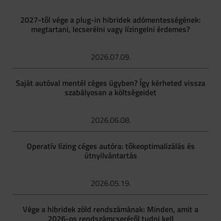
2027-től vége a plug-in hibridek adómentességének:
megtartani, lecserélni vagy lízingelni érdemes?
2026.07.09.
Saját autóval mentél céges ügyben? Így kérheted vissza
szabályosan a költségeidet
2026.06.08.
Operatív lízing céges autóra: tőkeoptimalizálás és
útnyilvántartás
2026.05.19.
Vége a hibridek zöld rendszámának: Minden, amit a
2026-os rendszámcseréről tudni kell