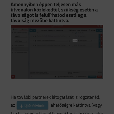
Amennyiben éppen teljesen más
útvonalon közlekedtél, szükség esetén a
távolságot is felülírhatod esetileg a
távolság mezőbe kattintva.
Ha további partnerek látogatását is rögzítenéd,
az
lehetőségre kattintva (vagy
tab
billentyűvel továbblépve) tudsz új sort nyitni