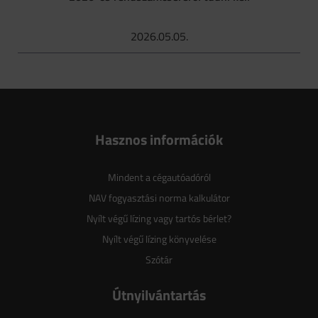
2026.05.05.
Hasznos információk
Mindent a cégautóadóról
NAV fogyasztási norma kalkulátor
Nyílt végű lízing vagy tartós bérlet?
Nyílt végű lízing könyvelése
Szótár
Útnyilvántartás