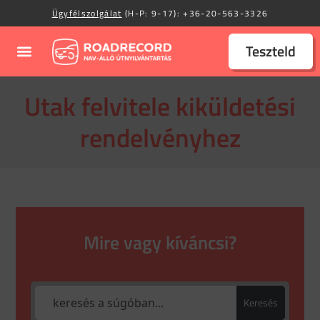
Ügyfélszolgálat
(H-P: 9-17):
+36-20-563-3326
Teszteld
Utak felvitele kiküldetési
rendelvényhez
Mire vagy kíváncsi?
Keresés