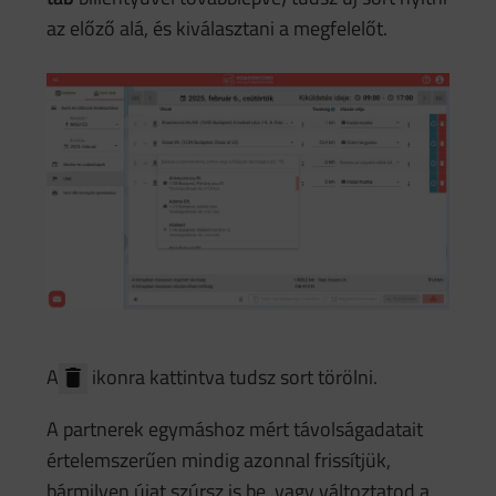
az előző alá, és kiválasztani a megfelelőt.
A
ikonra kattintva tudsz sort törölni.
A partnerek egymáshoz mért távolságadatait
értelemszerűen mindig azonnal frissítjük,
bármilyen újat szúrsz is be, vagy változtatod a