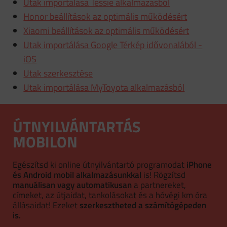
Utak importálása Tessie alkalmazásból
Honor beállítások az optimális működésért
Xiaomi beállítások az optimális működésért
Utak importálása Google Térkép idővonalából -
iOS
Utak szerkesztése
Utak importálása MyToyota alkalmazásból
ÚTNYILVÁNTARTÁS
MOBILON
Egészítsd ki online útnyilvántartó programodat
iPhone
és Android mobil alkalmazásunkkal
is! Rögzítsd
manuálisan vagy automatikusan
a partnereket,
címeket, az útjaidat, tankolásokat és a hóvégi km óra
állásaidat! Ezeket
szerkesztheted a számítógépeden
is.