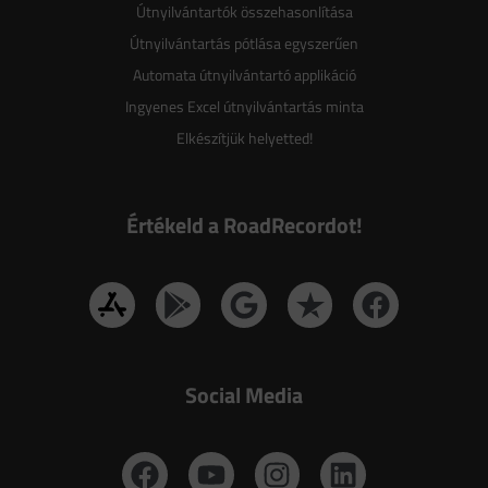
Útnyilvántartók összehasonlítása
Útnyilvántartás pótlása egyszerűen
Automata útnyilvántartó applikáció
Ingyenes Excel útnyilvántartás minta
Elkészítjük helyetted!
Értékeld a RoadRecordot!
Social Media