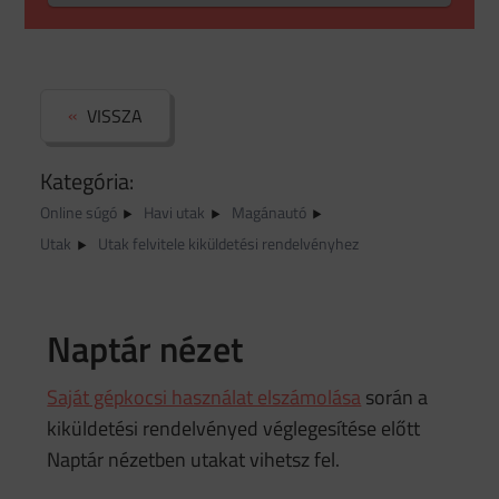
VISSZA
Kategória:
Online súgó
Havi utak
Magánautó
Utak
Utak felvitele kiküldetési rendelvényhez
Naptár nézet
Saját gépkocsi használat elszámolása
során a
kiküldetési rendelvényed véglegesítése előtt
Naptár nézetben utakat vihetsz fel.