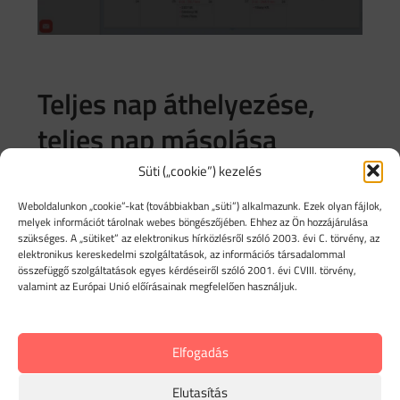
Teljes nap áthelyezése,
teljes nap másolása
Süti („cookie”) kezelés
Lehetőséged van egy adott napra felvitt összes
utat áthelyezni vagy átmásolni egy másik napra.
Weboldalunkon „cookie”-kat (továbbiakban „süti”) alkalmazunk. Ezek olyan fájlok,
melyek információt tárolnak webes böngészőjében. Ehhez az Ön hozzájárulása
szükséges. A „sütiket” az elektronikus hírközlésről szóló 2003. évi C. törvény, az
Napi nézetben kattints a
Teljes nap áthelyezése
elektronikus kereskedelmi szolgáltatások, az információs társadalommal
/ másolása
gombra!
összefüggő szolgáltatások egyes kérdéseiről szóló 2001. évi CVIII. törvény,
valamint az Európai Unió előírásainak megfelelően használjuk.
Elfogadás
Elutasítás