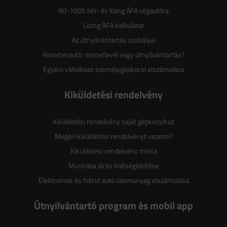
90-100% bér- és lízing ÁFA cégautóra
Lízing ÁFA kalkulátor
Az útnyilvántartás szabályai
Kisteherautó: menetlevél vagy útnyilvántartás?
Egyéni vállalkozó személygépkocsi elszámolása
Kiküldetési rendelvény
Kiküldetési rendelvény saját gépkocsihoz
Megéri kiküldetési rendelvényt vezetni?
Kiküldetési rendelvény minta
Munkába járás költségtérítése
Elektromos és hibrid autó üzemanyag elszámolása
Útnyilvántartó program és mobil app