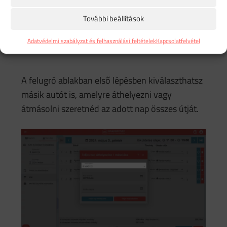
További beállítások
Adatvédelmi szabályzat és felhasználási feltételek
Kapcsolatfelvétel
A felugró ablakban első lépésben kiválaszthatsz
másik autót is, amelyre áthelyezni vagy
átmásolni szeretnéd az adott nap összes útját.