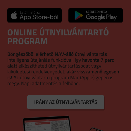
ONLINE ÚTNYILVÁNTARTÓ
PROGRAM
Böngészőből elérhető NAV-álló útnyilvántartás
intelligens útajánlás funkcióval, így
havonta 7 perc
alatt
elkészítheted útnyilvántartásodat vagy
kiküldetési rendelvényedet,
akár visszamenőlegesen
is!
Az útnyilvántartó program Mac (Apple) gépen is
megy. Napi adatmentés a felhőbe.
IRÁNY AZ ÚTNYILVÁNTARTÁS