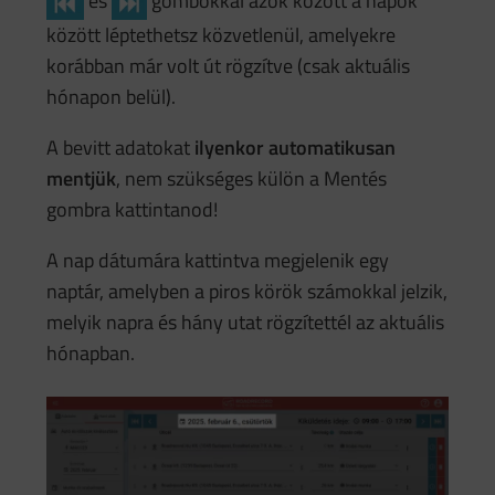
és
gombokkal azok között a napok
között léptethetsz közvetlenül, amelyekre
korábban már volt út rögzítve (csak aktuális
hónapon belül).
A bevitt adatokat
ilyenkor automatikusan
mentjük
, nem szükséges külön a Mentés
gombra kattintanod!
A nap dátumára kattintva megjelenik egy
naptár, amelyben a piros körök számokkal jelzik,
melyik napra és hány utat rögzítettél az aktuális
hónapban.