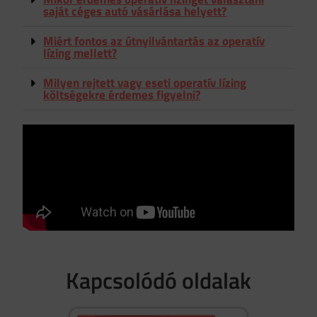
saját céges autó vásárlása helyett?
Miért fontos az útnyilvántartás az operatív
lízing mellett?
Milyen rejtett vagy eseti operatív lízing
költségekre érdemes figyelni?
Kapcsolódó oldalak