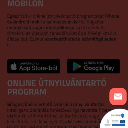
MOBILON
Egészítsd ki online útnyilvántartó programodat
iPhone
és Android mobil alkalmazásunkkal
is! Rögzítsd
manuálisan vagy automatikusan
a partnereket,
címeket, az útjaidat, tankolásokat és a hóvégi km óra
állásaidat! Ezeket
szerkesztheted a számítógépeden
is.
ONLINE ÚTNYILVÁNTARTÓ
PROGRAM
Böngészőből elérhető NAV-álló útnyilvántartás
intelligens útajánlás funkcióval, így
havonta 7 perc
alatt
elkészítheted útnyilvántartásodat vagy
kiküldetési rendelvényedet,
akár visszamenőlegesen
is!
Az útnyilvántartó program Mac (Apple) gépen is