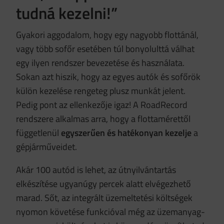
tudná kezelni!”
Gyakori aggodalom, hogy egy nagyobb flottánál,
vagy több sofőr esetében túl bonyolulttá válhat
egy ilyen rendszer bevezetése és használata.
Sokan azt hiszik, hogy az egyes autók és sofőrök
külön kezelése rengeteg plusz munkát jelent.
Pedig pont az ellenkezője igaz! A RoadRecord
rendszere alkalmas arra, hogy a flottamérettől
függetlenül
egyszerűen és hatékonyan kezelje
a
gépjárműveidet.
Akár 100 autód is lehet, az útnyilvántartás
elkészítése ugyanúgy percek alatt elvégezhető
marad. Sőt, az integrált üzemeltetési költségek
nyomon követése funkcióval még az üzemanyag-