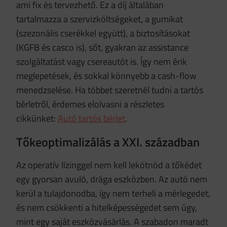
ami fix és tervezhető. Ez a díj általában
tartalmazza a szervizköltségeket, a gumikat
(szezonális cserékkel együtt), a biztosításokat
(KGFB és casco is), sőt, gyakran az assistance
szolgáltatást vagy csereautót is. Így nem érik
meglepetések, és sokkal könnyebb a cash-flow
menedzselése. Ha többet szeretnél tudni a tartós
bérletről, érdemes elolvasni a részletes
cikkünket:
Autó tartós bérlet
.
Tőkeoptimalizálás a XXI. században
Az operatív lízinggel nem kell lekötnöd a tőkédet
egy gyorsan avuló, drága eszközben. Az autó nem
kerül a tulajdonodba, így nem terheli a mérlegedet,
és nem csökkenti a hitelképességedet sem úgy,
mint egy saját eszközvásárlás. A szabadon maradt