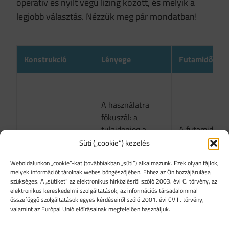
operatív és nyílt végű lízing között, és melyik a
legjobb választás. Nézzük meg pár mondatban!
Konstrukció
Lényege
Futamidő vég
A használatra
fókuszál: a
tulajdonjog a
A futamidő vé
Operatív lízing
lízingcégnél
nem válsz az 
Süti („cookie”) kezelés
/ tartós bérlet
marad, a cég
tulajdonosává
Weboldalunkon „cookie”-kat (továbbiakban „süti”) alkalmazunk. Ezek olyan fájlok,
pedig bérli az
melyek információt tárolnak webes böngészőjében. Ehhez az Ön hozzájárulása
autót.
szükséges. A „sütiket” az elektronikus hírközlésről szóló 2003. évi C. törvény, az
elektronikus kereskedelmi szolgáltatások, az információs társadalommal
összefüggő szolgáltatások egyes kérdéseiről szóló 2001. évi CVIII. törvény,
valamint az Európai Unió előírásainak megfelelően használjuk.
Pénzügyi lízing,