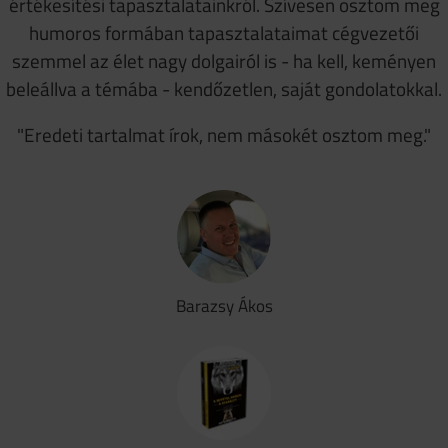
értékesítési tapasztalatainkról. Szívesen osztom meg
humoros formában tapasztalataimat cégvezetői
szemmel az élet nagy dolgairól is - ha kell, keményen
beleállva a témába - kendőzetlen, saját gondolatokkal.
"Eredeti tartalmat írok, nem másokét osztom meg."
Barazsy Ákos