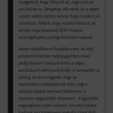
nyaggatott, hogy hiányzik ez, vagy rosszul
van beírva az. Rengeteg időt elvitt, és a végén
sosem voltam biztos benne, hogy mindent jól
csináltam. Féltem, hogy valahol hibázok, és
emiatt majd kevesebb ÁFÁ-t tudunk
visszaigényelni, esetleg büntetést kapunk.
Aztán rátaláltam a RoadRecordra. Az első
pillanattól kezdve megnyugodtam, most
pedig teljesen stresszmentes a céges
autózásunk adminisztrációja. A könyvelőm is
boldog, és ami a legjobb, hogy az
automatikus útajánlásnak hála, még a
hiányzó utakat sem kell felidéznem, a
rendszer megcsinálja helyettem. A legutóbbi
negyedévben több százezer forinttal többet
tudtunk visszaigényelni operatív lízing ÁFÁ-