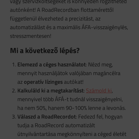
vagy szervizköltségeket is könnyedén rögzítheted
autónként! A RoadRecordban flottamérettől
függetlenül élvezheted a precizitást, az
automatizálást és a maximális ÁFA-visszaigénylés,
stresszmentesen!
Mi a következő lépés?
Elemezd a céges használatot
: Nézd meg,
mennyit használjátok valójában magáncélra
az
operatív lízinges
autókat!
Kalkuláld ki a megtakarítást
:
Számold ki
,
mennyivel több ÁFÁ-t tudnál visszaigényelni,
ha nem 50%, hanem 90-100% lenne a levonás.
Válaszd a RoadRecordot
: Fedezd fel, hogyan
tudja a RoadRecord automatizált
útnyilvántartása megkönnyíteni a céged életét