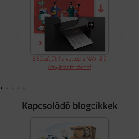
Ú
Elkészítjük helyetted a NAV-álló
útnyilvántartásod!
Kapcsolódó blogcikkek