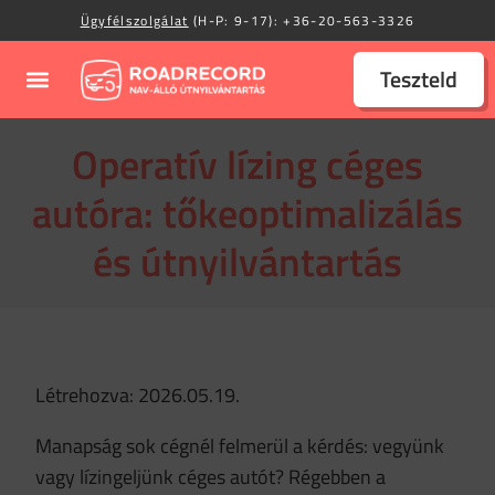
Ügyfélszolgálat
(H-P: 9-17):
+36-20-563-3326
Teszteld
Operatív lízing céges
autóra: tőkeoptimalizálás
és útnyilvántartás
Létrehozva: 2026.05.19.
Manapság sok cégnél felmerül a kérdés: vegyünk
vagy lízingeljünk céges autót? Régebben a