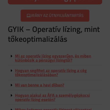
IRÁNY AZ ÚTNYILVÁNTARTÁS
GYIK – Operatív lízing, mint
tőkeoptimalizálás
Mi az operatív lízing egyszerűen, és miben
különbözik a pénzügyi lízingtől?
Hogyan segíthet az operatív lízing a cég
tőkeoptimalizálásában?
Mi van benne a havi díjban?
Hogyan alakul az ÁFA a személygépkocsi
operatív lízing esetén?
Mikor érdemes operatív lízinget választani