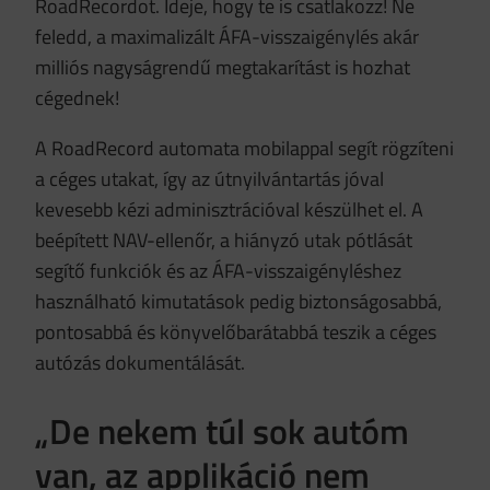
RoadRecordot. Ideje, hogy te is csatlakozz! Ne
feledd, a maximalizált ÁFA-visszaigénylés akár
milliós nagyságrendű megtakarítást is hozhat
cégednek!
A RoadRecord automata mobilappal segít rögzíteni
a céges utakat, így az útnyilvántartás jóval
kevesebb kézi adminisztrációval készülhet el. A
beépített NAV-ellenőr, a hiányzó utak pótlását
segítő funkciók és az ÁFA-visszaigényléshez
használható kimutatások pedig biztonságosabbá,
pontosabbá és könyvelőbarátabbá teszik a céges
autózás dokumentálását.
„De nekem túl sok autóm
van, az applikáció nem