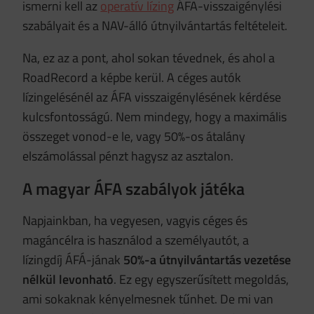
ismerni kell az
operatív lízing
ÁFA-visszaigénylési
szabályait és a NAV-álló útnyilvántartás feltételeit.
Na, ez az a pont, ahol sokan tévednek, és ahol a
RoadRecord a képbe kerül. A céges autók
lízingelésénél az ÁFA visszaigénylésének kérdése
kulcsfontosságú. Nem mindegy, hogy a maximális
összeget vonod-e le, vagy 50%-os átalány
elszámolással pénzt hagysz az asztalon.
A magyar ÁFA szabályok játéka
Napjainkban, ha vegyesen, vagyis céges és
magáncélra is használod a személyautót, a
lízingdíj ÁFÁ-jának
50%-a útnyilvántartás vezetése
nélkül levonható
. Ez egy egyszerűsített megoldás,
ami sokaknak kényelmesnek tűnhet. De mi van