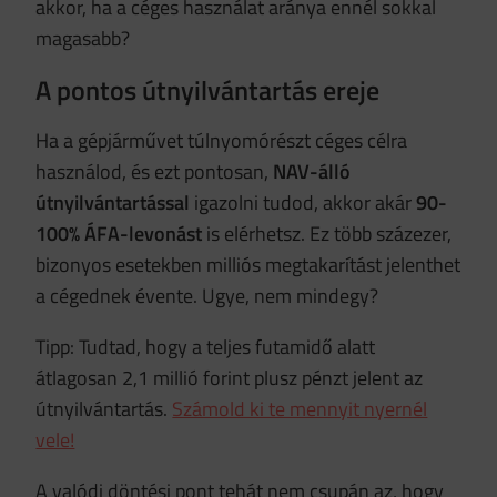
akkor, ha a céges használat aránya ennél sokkal
magasabb?
A pontos útnyilvántartás ereje
Ha a gépjárművet túlnyomórészt céges célra
használod, és ezt pontosan,
NAV-álló
útnyilvántartással
igazolni tudod, akkor akár
90-
100% ÁFA-levonást
is elérhetsz. Ez több százezer,
bizonyos esetekben milliós megtakarítást jelenthet
a cégednek évente. Ugye, nem mindegy?
Tipp: Tudtad, hogy a teljes futamidő alatt
átlagosan 2,1 millió forint plusz pénzt jelent az
útnyilvántartás.
Számold ki te mennyit nyernél
vele!
A valódi döntési pont tehát nem csupán az, hogy