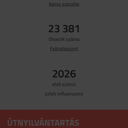
könyv szerzője
23 381
Olvasók száma
Feliratkozom!
2026
első számú
üzleti influenszere
ÚTNYILVÁNTARTÁS