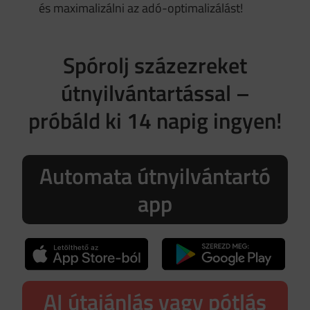
és maximalizálni az adó-optimalizálást!
Spórolj százezreket
útnyilvántartással –
próbáld ki 14 napig ingyen!
Automata útnyilvántartó
app
AI útajánlás vagy pótlás