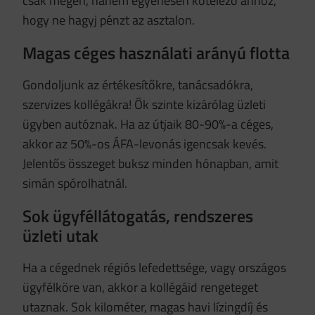
csak megéri, hanem egyenesen kötelező ahhoz,
hogy ne hagyj pénzt az asztalon.
Magas céges használati arányú flotta
Gondoljunk az értékesítőkre, tanácsadókra,
szervizes kollégákra! Ők szinte kizárólag üzleti
ügyben autóznak. Ha az útjaik 80-90%-a céges,
akkor az 50%-os ÁFA-levonás igencsak kevés.
Jelentős összeget buksz minden hónapban, amit
simán spórolhatnál.
Sok ügyféllátogatás, rendszeres
üzleti utak
Ha a cégednek régiós lefedettsége, vagy országos
ügyfélköre van, akkor a kollégáid rengeteget
utaznak. Sok kilométer, magas havi lízingdíj és