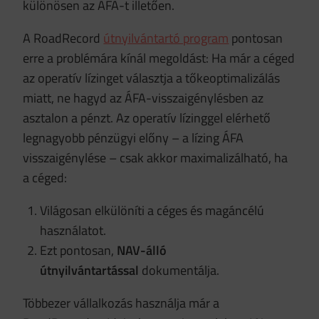
különösen az ÁFÁ-t illetően.
A RoadRecord
útnyilvántartó program
pontosan
erre a problémára kínál megoldást: Ha már a céged
az operatív lízinget választja a tőkeoptimalizálás
miatt, ne hagyd az ÁFA-visszaigénylésben az
asztalon a pénzt. Az operatív lízinggel elérhető
legnagyobb pénzügyi előny – a lízing ÁFA
visszaigénylése – csak akkor maximalizálható, ha
a céged:
Világosan elkülöníti a céges és magáncélú
használatot.
Ezt pontosan,
NAV-álló
útnyilvántartással
dokumentálja.
Többezer vállalkozás használja már a