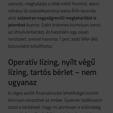
szervizt, meghaladja a több millió forintot, akkor
néhány tíz százalékpontnyi extra ÁFA-levonás
akár
százezres nagyságrendű megtakarítást is
jelenthet
évente. Ezért érdemes komolyan venni
az útnyilvántartást, és használni egy olyan
rendszert, amivel havonta 7 perc alatt NAV-álló
bizonylatot készíthetsz.
Operatív lízing, nyílt végű
lízing, tartós bérlet – nem
ugyanaz
A céges autók finanszírozási lehetőségei között
könnyen elveszhet az ember. Gyakran találkozom
azzal a kérdéssel, hogy mi pontosan a különbség