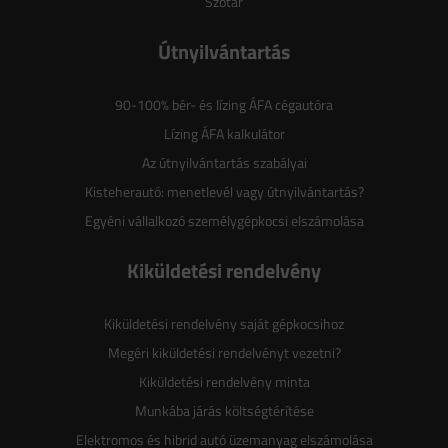
Szótár
Útnyilvántartás
90-100% bér- és lízing ÁFA cégautóra
Lízing ÁFA kalkulátor
Az útnyilvántartás szabályai
Kisteherautó: menetlevél vagy útnyilvántartás?
Egyéni vállalkozó személygépkocsi elszámolása
Kiküldetési rendelvény
Kiküldetési rendelvény saját gépkocsihoz
Megéri kiküldetési rendelvényt vezetni?
Kiküldetési rendelvény minta
Munkába járás költségtérítése
Elektromos és hibrid autó üzemanyag elszámolása