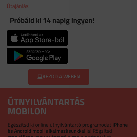
Útajánlás
Próbáld ki 14 napig ingyen!
KEZDD A WEBEN
ÚTNYILVÁNTARTÁS
MOBILON
Egészítsd ki online útnyilvántartó programodat
iPhone
és Android mobil alkalmazásunkkal
is! Rögzítsd
manuálisan vagy automatikusan
a partnereket,