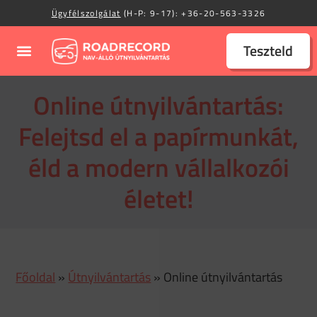
Ügyfélszolgálat
(H-P: 9-17):
+36-20-563-3326
Teszteld
Online útnyilvántartás:
Felejtsd el a papírmunkát,
éld a modern vállalkozói
életet!
Főoldal
»
Útnyilvántartás
»
Online útnyilvántartás