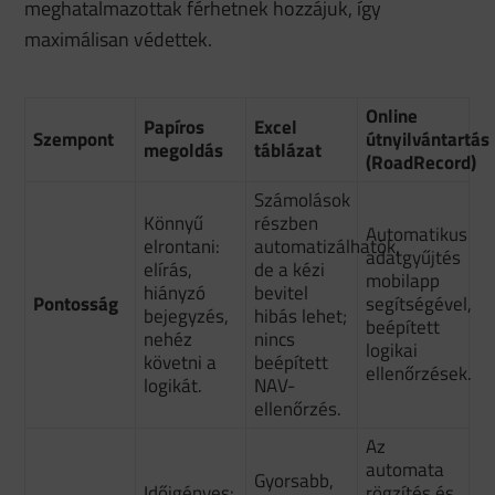
meghatalmazottak férhetnek hozzájuk, így
maximálisan védettek.
Online
Papíros
Excel
Szempont
útnyilvántartás
megoldás
táblázat
(RoadRecord)
Számolások
Könnyű
részben
Automatikus
elrontani:
automatizálhatók,
adatgyűjtés
elírás,
de a kézi
mobilapp
hiányzó
bevitel
Pontosság
segítségével,
bejegyzés,
hibás lehet;
beépített
nehéz
nincs
logikai
követni a
beépített
ellenőrzések.
logikát.
NAV-
ellenőrzés.
Az
automata
Gyorsabb,
Időigényes:
rögzítés és