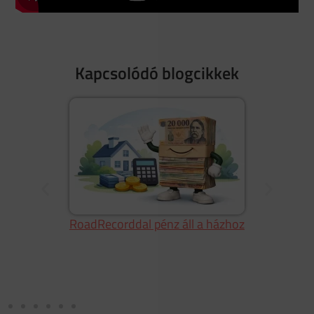
Kapcsolódó blogcikkek
RoadRecorddal pénz áll a házhoz
a
tás