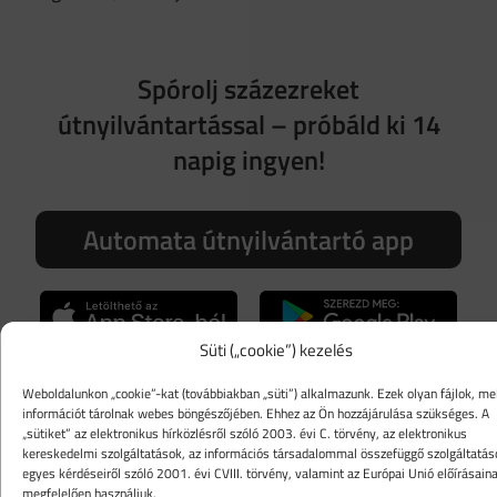
Spórolj százezreket
útnyilvántartással – próbáld ki 14
napig ingyen!
Automata útnyilvántartó app
Süti („cookie”) kezelés
AI útajánlás vagy pótlás
Weboldalunkon „cookie”-kat (továbbiakban „süti”) alkalmazunk. Ezek olyan fájlok, me
információt tárolnak webes böngészőjében. Ehhez az Ön hozzájárulása szükséges. A
„sütiket” az elektronikus hírközlésről szóló 2003. évi C. törvény, az elektronikus
kereskedelmi szolgáltatások, az információs társadalommal összefüggő szolgáltatás
IRÁNY AZ ÚTNYILVÁNTARTÁS
egyes kérdéseiről szóló 2001. évi CVIII. törvény, valamint az Európai Unió előírásain
megfelelően használjuk.