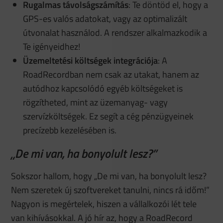
Rugalmas távolságszámítás
: Te döntöd el, hogy a
GPS-es valós adatokat, vagy az optimalizált
útvonalat használod. A rendszer alkalmazkodik a
Te igényeidhez!
Üzemeltetési költségek integrációja
: A
RoadRecordban nem csak az utakat, hanem az
autódhoz kapcsolódó egyéb költségeket is
rögzítheted, mint az üzemanyag- vagy
szervízköltségek. Ez segít a cég pénzügyeinek
precízebb kezelésében is.
„De mi van, ha bonyolult lesz?”
Sokszor hallom, hogy „De mi van, ha bonyolult lesz?
Nem szeretek új szoftvereket tanulni, nincs rá időm!”
Nagyon is megértelek, hiszen a vállalkozói lét tele
van kihívásokkal. A jó hír az, hogy a RoadRecord