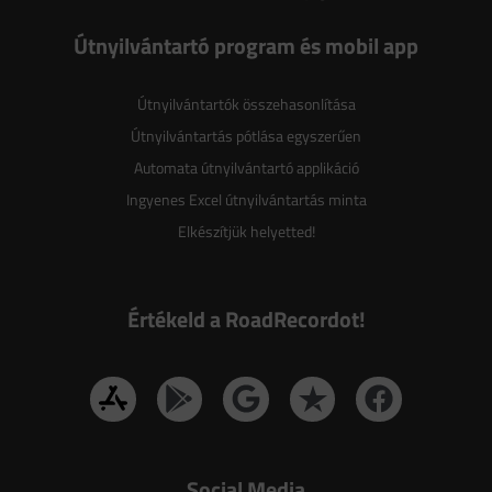
Útnyilvántartó program és mobil app
Útnyilvántartók összehasonlítása
Útnyilvántartás pótlása egyszerűen
Automata útnyilvántartó applikáció
Ingyenes Excel útnyilvántartás minta
Elkészítjük helyetted!
Értékeld a RoadRecordot!
Social Media