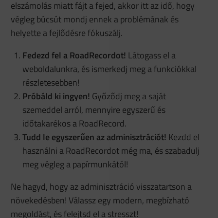
elszámolás miatt fájt a fejed, akkor itt az idő, hogy
végleg búcsút mondj ennek a problémának és
helyette a fejlődésre fókuszálj.
Fedezd fel a RoadRecordot!
Látogass el a
weboldalunkra, és ismerkedj meg a funkciókkal
részletesebben!
Próbáld ki ingyen!
Győződj meg a saját
szemeddel arról, mennyire egyszerű és
időtakarékos a RoadRecord.
Tudd le egyszerűen az adminisztrációt!
Kezdd el
használni a RoadRecordot még ma, és szabadulj
meg végleg a papírmunkától!
Ne hagyd, hogy az adminisztráció visszatartson a
növekedésben! Válassz egy modern, megbízható
megoldást, és felejtsd el a stresszt!