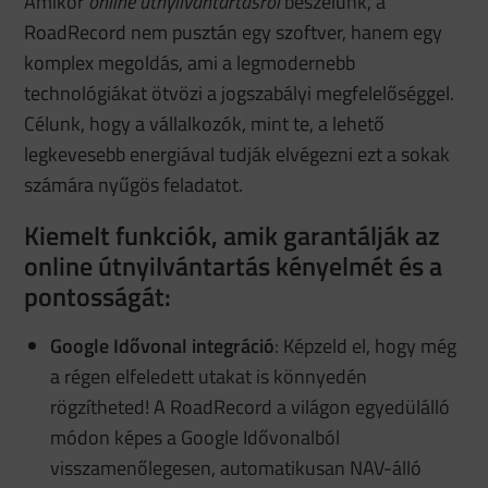
Amikor
online útnyilvántartásról
beszélünk, a
RoadRecord nem pusztán egy szoftver, hanem egy
komplex megoldás, ami a legmodernebb
technológiákat ötvözi a jogszabályi megfelelőséggel.
Célunk, hogy a vállalkozók, mint te, a lehető
legkevesebb energiával tudják elvégezni ezt a sokak
számára nyűgös feladatot.
Kiemelt funkciók, amik garantálják az
online útnyilvántartás kényelmét és a
pontosságát:
Google Idővonal integráció
: Képzeld el, hogy még
a régen elfeledett utakat is könnyedén
rögzítheted! A RoadRecord a világon egyedülálló
módon képes a Google Idővonalból
visszamenőlegesen, automatikusan NAV-álló