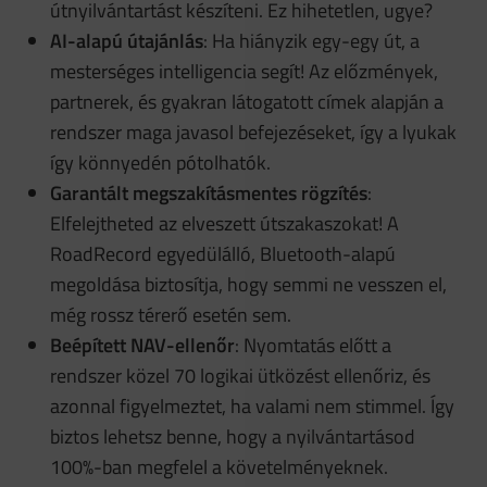
útnyilvántartást készíteni. Ez hihetetlen, ugye?
AI-alapú útajánlás
: Ha hiányzik egy-egy út, a
mesterséges intelligencia segít! Az előzmények,
partnerek, és gyakran látogatott címek alapján a
rendszer maga javasol befejezéseket, így a lyukak
így könnyedén pótolhatók.
Garantált megszakításmentes rögzítés
:
Elfelejtheted az elveszett útszakaszokat! A
RoadRecord egyedülálló, Bluetooth-alapú
megoldása biztosítja, hogy semmi ne vesszen el,
még rossz térerő esetén sem.
Beépített NAV-ellenőr
: Nyomtatás előtt a
rendszer közel 70 logikai ütközést ellenőriz, és
azonnal figyelmeztet, ha valami nem stimmel. Így
biztos lehetsz benne, hogy a nyilvántartásod
100%-ban megfelel a követelményeknek.