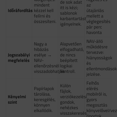
de sok adat
mindent
az
itt is kézi;
Időráfordítás
kézzel kell
útajánlás
sablonok
felírni és
mellett a
karbantartást
összesíteni.
véglegesítés
igényelnek.
pár perc
havonta
NAV-álló
Nagy a
Alapvetően
működésre
hibázás
elfogadható,
tervezve:
Jogszabályi
esélye →
de nincs
hiányosságok
megfelelés
NAV-
beépített
és
ellenőrzésnél
logikai
ellentmondások
visszadobhatják.
kontroll.
jelzése.
Felhős
Külön
Papírlapok
elérés
fájlok,
tárolása,
mobilról is,
Kényelmi
verziókezelési
keresgélés,
gyors
szint
gondok,
könnyen
megosztás
nehézkes
elkallódik.
könyvelővel/vez
visszakeresés.
riportok.