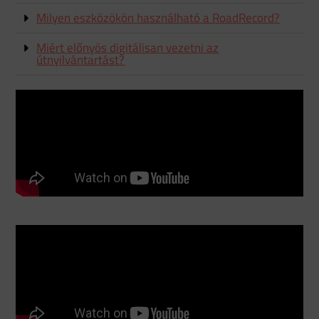
Milyen eszközökön használható a RoadRecord?
Miért előnyös digitálisan vezetni az
útnyilvántartást?