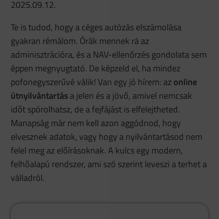
2025.09.12.
Te is tudod, hogy a céges autózás elszámolása
gyakran rémálom. Órák mennek rá az
adminisztrációra, és a NAV-ellenőrzés gondolata sem
éppen megnyugtató. De képzeld el, ha mindez
pofonegyszerűvé válik! Van egy jó hírem: az
online
útnyilvántartás
a jelen és a jövő, amivel nemcsak
időt spórolhatsz, de a fejfájást is elfelejtheted.
Manapság már nem kell azon aggódnod, hogy
elvesznek adatok, vagy hogy a nyilvántartásod nem
felel meg az előírásoknak. A kulcs egy modern,
felhőalapú rendszer, ami szó szerint leveszi a terhet a
válladról.