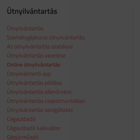
Útnyilvántartás
Útnyilvántartás
Személygépkocsi útnyilvántartás
Az útnyilvántartás szabályai
Útnyilvántartás vezetése
Online útnyilvántartás
Útnyilvántartó app
Útnyilvántartás pótlása
Útnyilvántartás ellenőrzése
Útnyilvántartás csapatmunkában
Útnyilvántartás szolgáltatás
Cégautóadó
Cégautóadó kalkulátor
Gépjárműadó