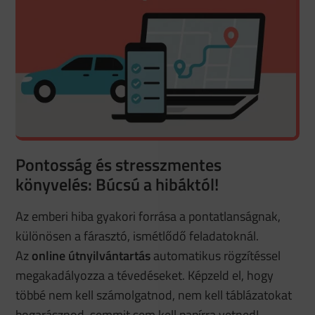
Pontosság és stresszmentes
könyvelés: Búcsú a hibáktól!
Az emberi hiba gyakori forrása a pontatlanságnak,
különösen a fárasztó, ismétlődő feladatoknál.
Az
online útnyilvántartás
automatikus rögzítéssel
megakadályozza a tévedéseket. Képzeld el, hogy
többé nem kell számolgatnod, nem kell táblázatokat
bogarásznod, semmit sem kell papírra vetned!