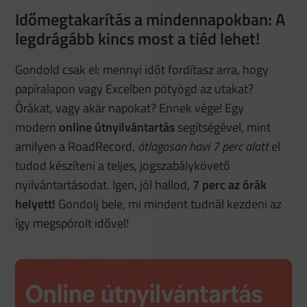
Időmegtakarítás a mindennapokban: A
legdrágább kincs most a tiéd lehet!
Gondold csak el: mennyi időt fordítasz arra, hogy
papíralapon vagy Excelben pötyögd az utakat?
Órákat, vagy akár napokat? Ennek vége! Egy
modern
online útnyilvántartás
segítségével, mint
amilyen a RoadRecord,
átlagosan havi 7 perc alatt
el
tudod készíteni a teljes, jogszabálykövető
nyilvántartásodat. Igen, jól hallod,
7 perc az órák
helyett!
Gondolj bele, mi mindent tudnál kezdeni az
így megspórolt idővel!