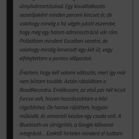
útnyilvántartásával. Egy kisvállalkozás
vezetőjeként minden percem kincset ér, de
valahogy mindig a hó végén jutott eszembe,
hogy még egy halom adminisztráció vár rám.
Próbáltam mindent Excelben vezetni, de
valahogy mindig lemaradt egy-két út, vagy
elfelejtettem a pontos időpontot.
Éreztem, hogy kell valami változás, mert így már
nem bírtam tovább.
Aztán rátaláltam a
RoadRecordra. Emlékszem, az első pár hét kicsit
furcsa volt, hiszen hozzászoktam a kézi
rögzítéshez. De hamar rájöttem, hogyan
működik, és onnantól kezdve egy csoda volt. A
Bluetooth-os útrögzítés, a Google Idővonal
integráció… Ezektől hirtelen mindent el tudtam