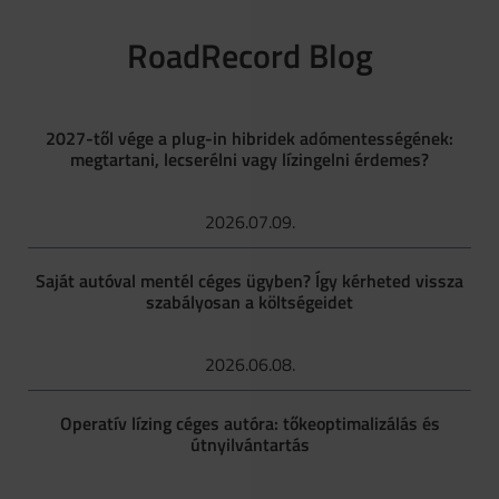
RoadRecord Blog
2027-től vége a plug-in hibridek adómentességének:
megtartani, lecserélni vagy lízingelni érdemes?
2026.07.09.
Saját autóval mentél céges ügyben? Így kérheted vissza
szabályosan a költségeidet
2026.06.08.
Operatív lízing céges autóra: tőkeoptimalizálás és
útnyilvántartás