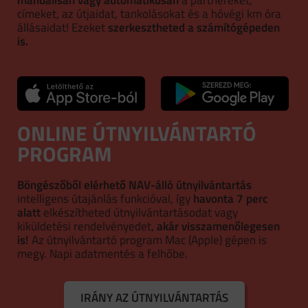
címeket, az útjaidat, tankolásokat és a hóvégi km óra
állásaidat! Ezeket
szerkesztheted a számítógépeden
is.
ONLINE ÚTNYILVÁNTARTÓ
PROGRAM
Böngészőből elérhető NAV-álló útnyilvántartás
intelligens útajánlás funkcióval, így
havonta 7 perc
alatt
elkészítheted útnyilvántartásodat vagy
kiküldetési rendelvényedet,
akár visszamenőlegesen
is!
Az útnyilvántartó program Mac (Apple) gépen is
megy. Napi adatmentés a felhőbe.
IRÁNY AZ ÚTNYILVÁNTARTÁS