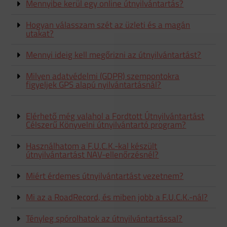
Mennyibe kerül egy online útnyilvántartás?
Hogyan válasszam szét az üzleti és a magán
utakat?
Mennyi ideig kell megőrizni az útnyilvántartást?
Milyen adatvédelmi (GDPR) szempontokra
figyeljek GPS alapú nyilvántartásnál?
Elérhető még valahol a Fordtott Útnyilvántartást
Célszerű Könyvelni útnyilvántartó program?
Használhatom a F.U.C.K.-kal készült
útnyilvántartást NAV-ellenőrzésnél?
Miért érdemes útnyilvántartást vezetnem?
Mi az a RoadRecord, és miben jobb a F.U.C.K.-nál?
Tényleg spórolhatok az útnyilvántartással?