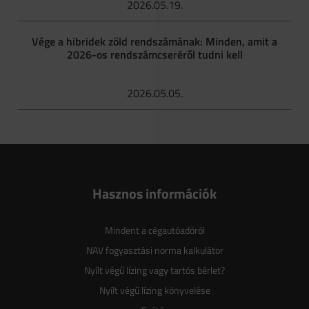
2026.05.19.
Vége a hibridek zöld rendszámának: Minden, amit a
2026-os rendszámcseréről tudni kell
2026.05.05.
Hasznos információk
Mindent a cégautóadóról
NAV fogyasztási norma kalkulátor
Nyílt végű lízing vagy tartós bérlet?
Nyílt végű lízing könyvelése