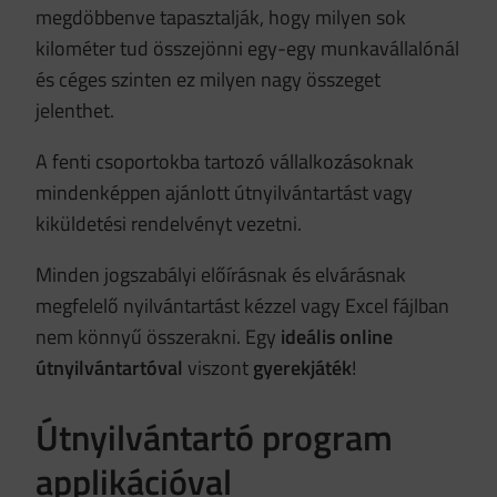
megdöbbenve tapasztalják, hogy milyen sok
kilométer tud összejönni egy-egy munkavállalónál
és céges szinten ez milyen nagy összeget
jelenthet.
A fenti csoportokba tartozó vállalkozásoknak
mindenképpen ajánlott útnyilvántartást vagy
kiküldetési rendelvényt vezetni.
Minden jogszabályi előírásnak és elvárásnak
megfelelő nyilvántartást kézzel vagy Excel fájlban
nem könnyű összerakni. Egy
ideális online
útnyilvántartóval
viszont
gyerekjáték
!
Útnyilvántartó program
applikációval