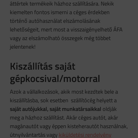
áttértek termékeik házhoz szállítására. Nekik
kiemelten fontos ismerni a céges érdekben
történő autóhasználat elszámolásának
lehetőségeit, mert most a visszaigényelhető ÁFA
vagy az elszámolható összegek még többet
jelentenek!
Kiszállítás saját
gépkocsival/motorral
Azok a vállalkozások, akik most kezdtek bele a
kiszállításba, sok esetben szállítócég helyett a
saját autójukkal, saját munkatársaikkal
oldják
meg a házhoz szállítást. Akár céges autót, akár
magánautót vagy éppen kisteherautót használnak,
útnyilvántartás vagy
kiküldetési rendelvény