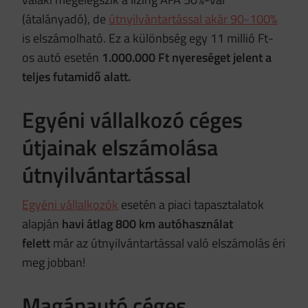
(átalányadó), de
útnyilvántartással akár 90-100%
is elszámolható. Ez a különbség egy 11 millió Ft-
os autó esetén
1.000.000 Ft nyereséget jelent a
teljes futamidő alatt.
Egyéni vállalkozó céges
útjainak elszámolása
útnyilvántartással
Egyéni vállalkozók
esetén a piaci tapasztalatok
alapján
havi átlag 800 km autóhasználat
felett
már az útnyilvántartással való elszámolás éri
meg jobban!
Magánautó céges