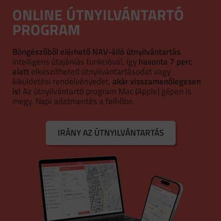
ONLINE ÚTNYILVÁNTARTÓ
PROGRAM
Böngészőből elérhető NAV-álló útnyilvántartás
intelligens útajánlás funkcióval, így
havonta 7 perc
alatt
elkészítheted útnyilvántartásodat vagy
kiküldetési rendelvényedet,
akár visszamenőlegesen
is!
Az útnyilvántartó program Mac (Apple) gépen is
megy. Napi adatmentés a felhőbe.
IRÁNY AZ ÚTNYILVÁNTARTÁS