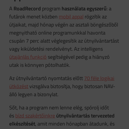
A
RoadRecord
program
használata egyszerű
: a
futárok menet közben
mobil appal
rögzítik az
útjaikat, majd hónap végén az asztali böngészőből
megnyitható online programunkkal havonta
csupán 7 perc alatt véglegesítik az útnyilvántartást
vagy kiküldetési rendelvényt. Az intelligens
útajánlás funkció
segítségével pedig a hiányzó
utak is könnyen pótolhatók.
Az útnyilvántartó nyomtatás előtt
70 féle logikai
ütközést
vizsgálva biztosítja, hogy biztosan NAV-
álló legyen a bizonylat.
Sőt, ha a program nem lenne elég, spórolj időt
és
bízd szakértőinkre
útnyilvántartás tervezeted
elkészítését
, amit minden hónapban átadunk, és