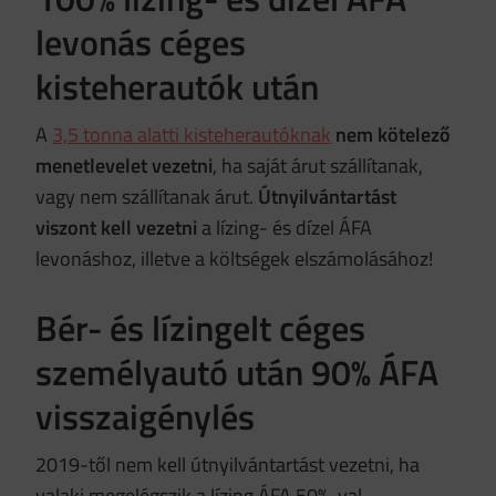
levonás céges
kisteherautók után
A
3,5 tonna alatti kisteherautóknak
nem kötelező
menetlevelet vezetni
, ha saját árut szállítanak,
vagy nem szállítanak árut.
Útnyilvántartást
viszont kell vezetni
a lízing- és dízel ÁFA
levonáshoz, illetve a költségek elszámolásához!
Bér- és lízingelt céges
személyautó után 90% ÁFA
visszaigénylés
2019-től nem kell útnyilvántartást vezetni, ha
valaki megelégszik a lízing ÁFA 50%-val