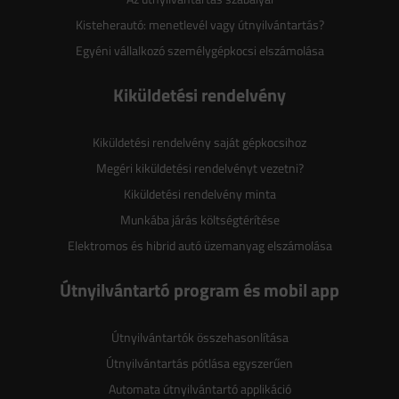
Kisteherautó: menetlevél vagy útnyilvántartás?
Egyéni vállalkozó személygépkocsi elszámolása
Kiküldetési rendelvény
Kiküldetési rendelvény saját gépkocsihoz
Megéri kiküldetési rendelvényt vezetni?
Kiküldetési rendelvény minta
Munkába járás költségtérítése
Elektromos és hibrid autó üzemanyag elszámolása
Útnyilvántartó program és mobil app
Útnyilvántartók összehasonlítása
Útnyilvántartás pótlása egyszerűen
Automata útnyilvántartó applikáció