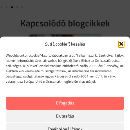
Kapcsolódó blogcikkek
Süti („cookie”) kezelés
Weboldalunkon „cookie”-kat (továbbiakban „süti”) alkalmazunk. Ezek olyan fájlok,
melyek információt tárolnak webes böngészőjében. Ehhez az Ön hozzájárulása
szükséges. A „sütiket” az elektronikus hírközlésről szóló 2003. évi C. törvény, az
elektronikus kereskedelmi szolgáltatások, az információs társadalommal
összefüggő szolgáltatások egyes kérdéseiről szóló 2001. évi CVIII. törvény,
valamint az Európai Unió előírásainak megfelelően használjuk.
nyilvántartás egy
Ezért ne félj útnyilvántartásr
tal?
Elfogadás
Elutasítás
További beállítások