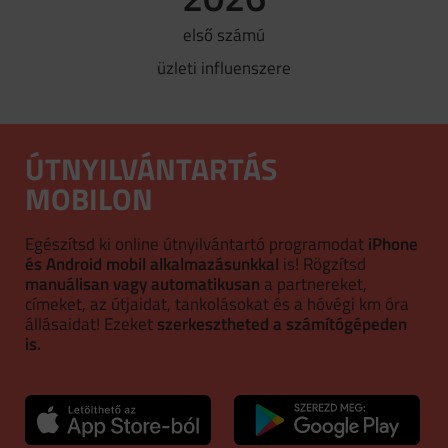
első számú
üzleti influenszere
ÚTNYILVÁNTARTÁS
MOBILON
Egészítsd ki online útnyilvántartó programodat
iPhone
és Android mobil alkalmazásunkkal
is! Rögzítsd
manuálisan vagy automatikusan
a partnereket,
címeket, az útjaidat, tankolásokat és a hóvégi km óra
állásaidat! Ezeket
szerkesztheted a számítógépeden
is.