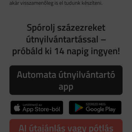
akár visszamenőleg is el tudunk készíteni.
Spórolj százezreket
útnyilvántartással –
próbáld ki 14 napig ingyen!
Automata útnyilvántartó
app
AI útajánlás vagy pótlás