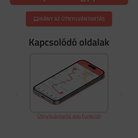
IRÁNY AZ ÚTNYILVÁNTARTÁS
Kapcsolódó oldalak
Online útnyilvántartás: Felejtsd el a
papírmunkát, éld a modern vállalkozói életet!