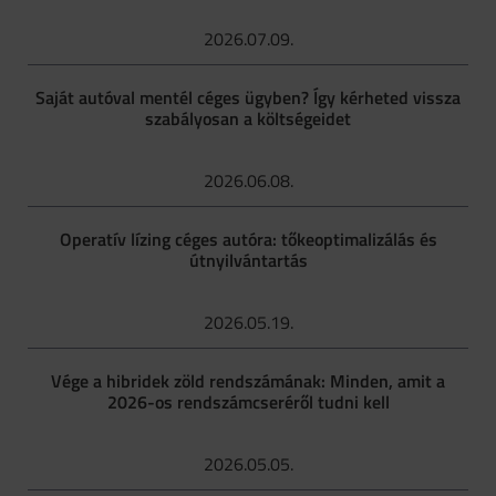
2026.07.09.
Saját autóval mentél céges ügyben? Így kérheted vissza
szabályosan a költségeidet
2026.06.08.
Operatív lízing céges autóra: tőkeoptimalizálás és
útnyilvántartás
2026.05.19.
Vége a hibridek zöld rendszámának: Minden, amit a
2026-os rendszámcseréről tudni kell
2026.05.05.