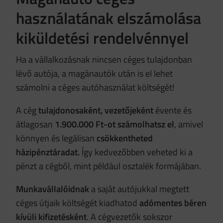
használatának elszámolása
kiküldetési rendelvénnyel
Ha a vállalkozásnak nincsen céges tulajdonban
lévő autója, a magánautók után is el lehet
számolni a céges autóhasználat költségét!
A cég
tulajdonosaként, vezetőjeként
évente és
átlagosan
1.900.000 Ft-ot számolhatsz el
, amivel
könnyen és legálisan
csökkentheted
házipénztáradat.
Így kedvezőbben veheted ki a
pénzt a cégből, mint például osztalék formájában.
Munkavállalóidnak
a saját autójukkal megtett
céges útjaik költségét kiadhatod
adómentes béren
kívüli kifizetésként
. A cégvezetők sokszor