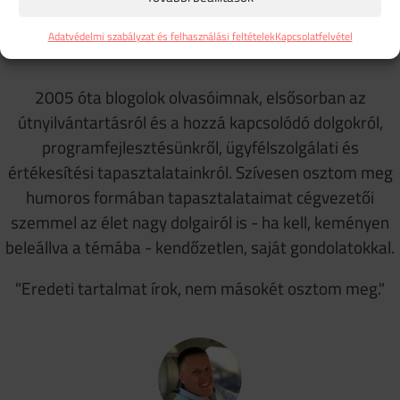
A blogról
Adatvédelmi szabályzat és felhasználási feltételek
Kapcsolatfelvétel
2005 óta blogolok olvasóimnak, elsősorban az
útnyilvántartásról és a hozzá kapcsolódó dolgokról,
programfejlesztésünkről, ügyfélszolgálati és
értékesítési tapasztalatainkról. Szívesen osztom meg
humoros formában tapasztalataimat cégvezetői
szemmel az élet nagy dolgairól is - ha kell, keményen
beleállva a témába - kendőzetlen, saját gondolatokkal.
"Eredeti tartalmat írok, nem másokét osztom meg."