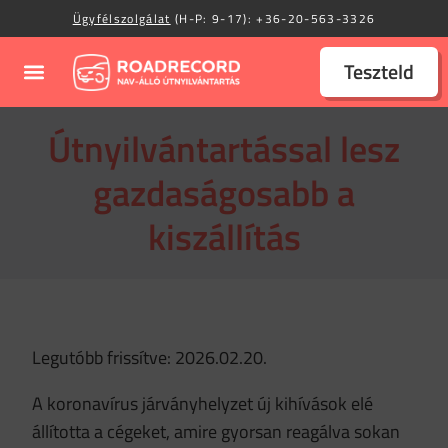
Ügyfélszolgálat
(H-P: 9-17):
+36-20-563-3326
Teszteld
Útnyilvántartással lesz
gazdaságosabb a
kiszállítás
Legutóbb frissítve: 2026.02.20.
A koronavírus járványhelyzet új kihívások elé
állította a cégeket, amire gyorsan reagálva sokan