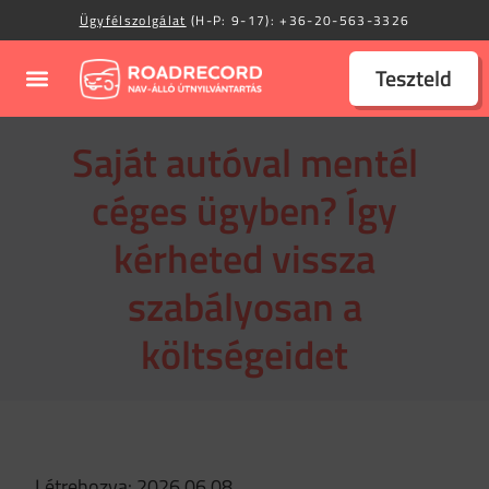
Ügyfélszolgálat
(H-P: 9-17):
+36-20-563-3326
Teszteld
Saját autóval mentél
céges ügyben? Így
kérheted vissza
szabályosan a
költségeidet
Létrehozva: 2026.06.08.