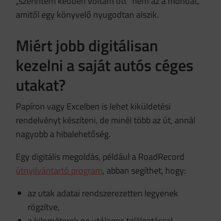
„szerintem kedden voltam ott” nem az a mondat,
amitől egy könyvelő nyugodtan alszik.
Miért jobb digitálisan
kezelni a saját autós céges
utakat?
Papíron vagy Excelben is lehet kiküldetési
rendelvényt készíteni, de minél több az út, annál
nagyobb a hibalehetőség.
Egy digitális megoldás, például a RoadRecord
útnyilvántartó program
, abban segíthet, hogy:
az utak adatai rendszerezetten legyenek
rögzítve,
a kilométerek ne utólagos találgatással