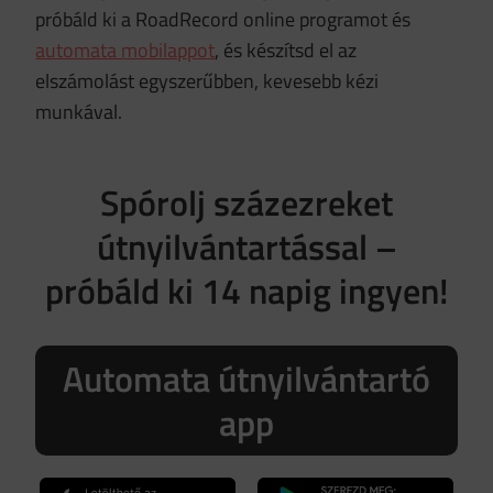
próbáld ki a RoadRecord online programot és
automata mobilappot
, és készítsd el az
elszámolást egyszerűbben, kevesebb kézi
munkával.
Spórolj százezreket
útnyilvántartással –
próbáld ki 14 napig ingyen!
Automata útnyilvántartó
app