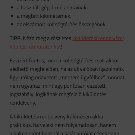
a használt gépjármű adatainak,
a megtett kilométernek,
az elszámolt költségtérítés összegének.
TIPP:
Nézd meg a részletes
kiküldetési rendelvény
kitöltési útmutatónkat
!
Ez azért fontos, mert a költségtérítés csak akkor
védhető megfelelően, ha az út valóban igazolható.
Egy utólag odavetett „mentem ügyfélhez” mondat
nem ugyanaz, mint egy pontosan vezetett,
jogszabályi logikának megfelelő kiküldetési
rendelvény.
A kiküldetési rendelvény különösen akkor
praktikus, ha valaki nem folyamatosan, hanem
alkalmanként használja saját autóját céges vagy