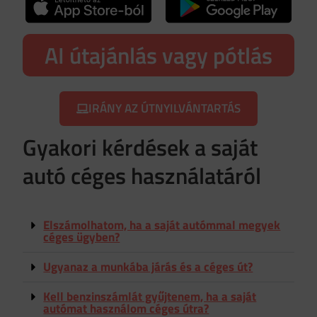
AI útajánlás vagy pótlás
IRÁNY AZ ÚTNYILVÁNTARTÁS
Gyakori kérdések a saját
autó céges használatáról
Elszámolhatom, ha a saját autómmal megyek
céges ügyben?
Ugyanaz a munkába járás és a céges út?
Kell benzinszámlát gyűjtenem, ha a saját
autómat használom céges útra?