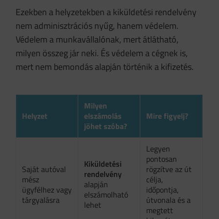
Ezekben a helyzetekben a kiküldetési rendelvény
nem adminisztrációs nyűg, hanem védelem.
Védelem a munkavállalónak, mert átlátható,
milyen összeg jár neki. És védelem a cégnek is,
mert nem bemondás alapján történik a kifizetés.
Milyen
Helyzet
elszámolás
Mire figyelj?
jöhet szóba?
Legyen
pontosan
Kiküldetési
Saját autóval
rögzítve az út
rendelvény
mész
célja,
alapján
ügyfélhez vagy
időpontja,
elszámolható
tárgyalásra
útvonala és a
lehet
megtett