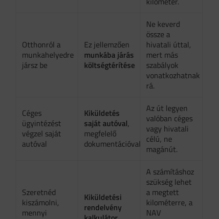
kilométer.
Ne keverd
össze a
Otthonról a
Ez jellemzően
hivatali úttal,
munkahelyedre
munkába járás
mert más
jársz be
költségtérítése
szabályok
vonatkozhatnak
rá.
Az út legyen
Céges
Kiküldetés
valóban céges
ügyintézést
saját autóval
,
vagy hivatali
végzel saját
megfelelő
célú, ne
autóval
dokumentációval
magánút.
A számításhoz
szükség lehet
Szeretnéd
a megtett
Kiküldetési
kiszámolni,
kilométerre, a
rendelvény
mennyi
NAV
kalkulátor