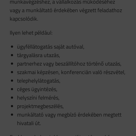
munkavégzéshez, a vállalkozás működéséhez
vagy a munkáltató érdekében végzett feladathoz
kapcsolódik.
Ilyen lehet például:
ügyféllátogatás saját autóval,
tárgyalásra utazás,
partnerhez vagy beszállítóhoz történő utazás,
szakmai képzésen, konferencián való részvétel,
telephelylátogatás,
céges ügyintézés,
helyszíni felmérés,
projektmegbeszélés,
munkáltató vagy megbízó érdekében megtett
hivatali út.