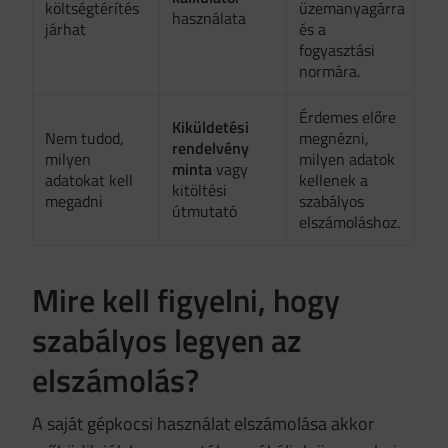
költségtérítés
üzemanyagárra
használata
járhat
és a
fogyasztási
normára.
Érdemes előre
Kiküldetési
Nem tudod,
megnézni,
rendelvény
milyen
milyen adatok
minta
vagy
adatokat kell
kellenek a
kitöltési
megadni
szabályos
útmutató
elszámoláshoz.
Mire kell figyelni, hogy
szabályos legyen az
elszámolás?
A saját gépkocsi használat elszámolása akkor