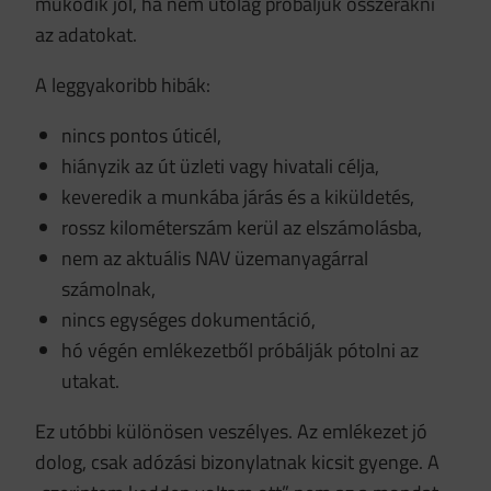
működik jól, ha nem utólag próbáljuk összerakni
az adatokat.
A leggyakoribb hibák:
nincs pontos úticél,
hiányzik az út üzleti vagy hivatali célja,
keveredik a munkába járás és a kiküldetés,
rossz kilométerszám kerül az elszámolásba,
nem az aktuális NAV üzemanyagárral
számolnak,
nincs egységes dokumentáció,
hó végén emlékezetből próbálják pótolni az
utakat.
Ez utóbbi különösen veszélyes. Az emlékezet jó
dolog, csak adózási bizonylatnak kicsit gyenge. A