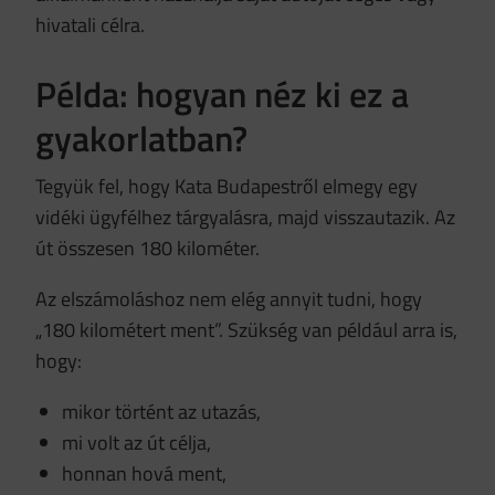
hivatali célra.
Példa: hogyan néz ki ez a
gyakorlatban?
Tegyük fel, hogy Kata Budapestről elmegy egy
vidéki ügyfélhez tárgyalásra, majd visszautazik. Az
út összesen 180 kilométer.
Az elszámoláshoz nem elég annyit tudni, hogy
„180 kilométert ment”. Szükség van például arra is,
hogy:
mikor történt az utazás,
mi volt az út célja,
honnan hová ment,