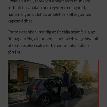
Ezekben a helyzetekben a saját autó munkára
történő használata nem egyszerű magánút,
hanem olyan út lehet, amelyhez költségtérítés
kapcsolódhat.
Fontos azonban: mindig az út célja számít. Ha az
út magáncélú, akkor nem lehet üzleti vagy hivatali
útként kezelni csak azért, mert munkaidőben
történt.