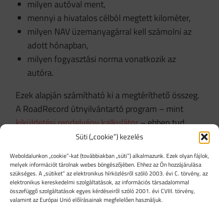
milyen autóval ment,
mennyi a hivatalos célból megtett kilométer,
milyen NAV üzemanyagárral kell számolni az
adott hónapban,
milyen fogyasztási norma vonatkozik az
autóra.
Ezek alapján számítható ki a megtéríthető összeg.
A RoadRecord útnyilvántartó program – mint
kiküldetési rendelvény kalkulátor
– ebben tud
segíteni: nem kézzel kell keresgélni és
Süti („cookie”) kezelés
számolgatni, hanem a rendszer az aktuális
Weboldalunkon „cookie”-kat (továbbiakban „süti”) alkalmazunk. Ezek olyan fájlok,
szabályok alapján támogatja az elszámolást.
melyek információt tárolnak webes böngészőjében. Ehhez az Ön hozzájárulása
szükséges. A „sütiket” az elektronikus hírközlésről szóló 2003. évi C. törvény, az
elektronikus kereskedelmi szolgáltatások, az információs társadalommal
Mikor lehet különösen
összefüggő szolgáltatások egyes kérdéseiről szóló 2001. évi CVIII. törvény,
valamint az Európai Unió előírásainak megfelelően használjuk.
hasznos a kiküldetési