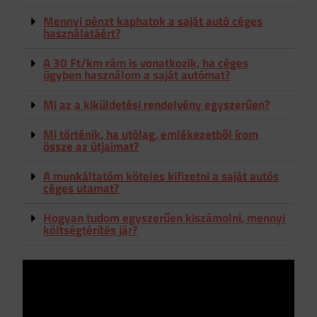
Mennyi pénzt kaphatok a saját autó céges
használatáért?
A 30 Ft/km rám is vonatkozik, ha céges
ügyben használom a saját autómat?
Mi az a kiküldetési rendelvény egyszerűen?
Mi történik, ha utólag, emlékezetből írom
össze az útjaimat?
A munkáltatóm köteles kifizetni a saját autós
céges utamat?
Hogyan tudom egyszerűen kiszámolni, mennyi
költségtérítés jár?