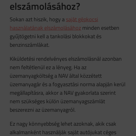
elszámolásához?
Sokan azt hiszik, hogy a
saját gépkocsi
használatának elszámolásához
minden esetben
gyűjtögetni kell a tankolási blokkokat és
benzinszámlákat.
Kiküldetési rendelvényes elszámolásnál azonban
nem feltétlenül ez a lényeg. Ha az
üzemanyagköltség a NAV által közzétett
üzemanyagár és a fogyasztási norma alapján kerül
megállapításra, akkor a NAV gyakorlata szerint
nem szükséges külön üzemanyagszámlát
beszerezni az üzemanyagról.
Ez nagy könnyebbség lehet azoknak, akik csak
alkalmanként használják saját autójukat céges