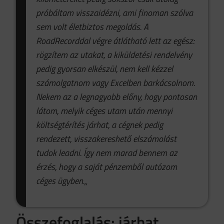
próbáltam visszaidézni, ami finoman szólva
sem volt életbiztos megoldás. A
RoadRecorddal végre átlátható lett az egész:
rögzítem az utakat, a kiküldetési rendelvény
pedig gyorsan elkészül, nem kell kézzel
számolgatnom vagy Excelben barkácsolnom.
Nekem az a legnagyobb előny, hogy pontosan
látom, melyik céges utam után mennyi
költségtérítés járhat, a cégnek pedig
rendezett, visszakereshető elszámolást
tudok leadni. Így nem marad bennem az
érzés, hogy a saját pénzemből autózom
céges ügyben.
„
Összefoglalás: járhat