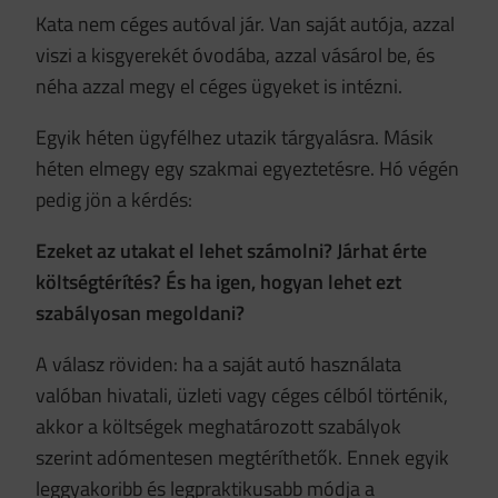
Kata nem céges autóval jár. Van saját autója, azzal
viszi a kisgyerekét óvodába, azzal vásárol be, és
néha azzal megy el céges ügyeket is intézni.
Egyik héten ügyfélhez utazik tárgyalásra. Másik
héten elmegy egy szakmai egyeztetésre. Hó végén
pedig jön a kérdés:
Ezeket az utakat el lehet számolni? Járhat érte
költségtérítés? És ha igen, hogyan lehet ezt
szabályosan megoldani?
A válasz röviden: ha a saját autó használata
valóban hivatali, üzleti vagy céges célból történik,
akkor a költségek meghatározott szabályok
szerint adómentesen megtéríthetők. Ennek egyik
leggyakoribb és legpraktikusabb módja a