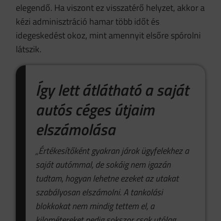
elegendő. Ha viszont ez visszatérő helyzet, akkor a
kézi adminisztráció hamar több időt és
idegeskedést okoz, mint amennyit elsőre spórolni
látszik.
Így lett átlátható a saját
autós céges útjaim
elszámolása
„Értékesítőként gyakran járok ügyfelekhez a
saját autómmal, de sokáig nem igazán
tudtam, hogyan lehetne ezeket az utakat
szabályosan elszámolni. A tankolási
blokkokat nem mindig tettem el, a
kilométereket pedig sokszor csak utólag