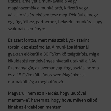
utazás, amelyet a munkavállaló vagy
magánszemély a munkáltató, kifizető vagy
vállalkozás érdekében tesz meg. Például elmegy
egy ügyfélhez, partnerhez, helyszíni munkára vagy
szakmai eseményre.
Ez azért fontos, mert más szabályok szerint
történik az elszámolás. A munkába járásnál
gyakran előkerül a 30 Ft/km költségtérítés, míg a
kiküldetési rendelvényes hivatali utaknál a NAV
üzemanyagár, az üzemanyag-fogyasztási norma
és a 15 Ft/km általános személygépkocsi-
normaköltség a meghatározó.
Magyarul: nem az a kérdés, hogy „autóval
mentem-e”, hanem az, hogy
hova, milyen célból,
kinek az érdekében mentem
.