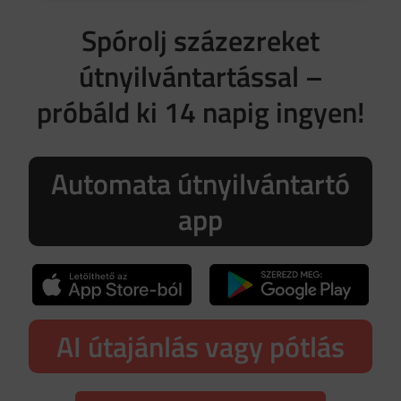
Spórolj százezreket
útnyilvántartással –
próbáld ki 14 napig ingyen!
Automata útnyilvántartó
app
AI útajánlás vagy pótlás