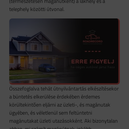
(természetesen magánútként) a lakhely és a
telephely közötti útvonal.
Összefoglalva tehát útnyilvántartás elkészítésekor
a büntetés elkerülése érdekében érdemes
körültekintően eljárni az üzleti-, és magánutak
ügyében, és véletlenül sem feltüntetni
magánutakat üzleti utazásokként. Aki bizonytalan
abban, mi számít magánútnak, inkább