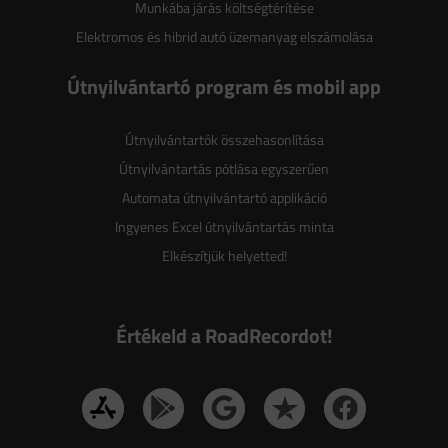
Munkába járás költségtérítése
Elektromos és hibrid autó üzemanyag elszámolása
Útnyilvántartó program és mobil app
Útnyilvántartók összehasonlítása
Útnyilvántartás pótlása egyszerűen
Automata útnyilvántartó applikáció
Ingyenes Excel útnyilvántartás minta
Elkészítjük helyetted!
Értékeld a RoadRecordot!