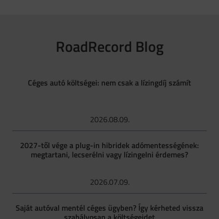
RoadRecord Blog
Céges autó költségei: nem csak a lízingdíj számít
2026.08.09.
2027-től vége a plug-in hibridek adómentességének:
megtartani, lecserélni vagy lízingelni érdemes?
2026.07.09.
Saját autóval mentél céges ügyben? Így kérheted vissza
szabályosan a költségeidet