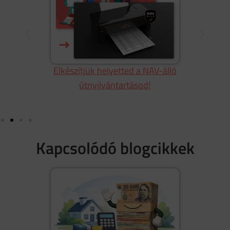
Ú
Elkészítjük helyetted a NAV-álló
útnyilvántartásod!
Kapcsolódó blogcikkek