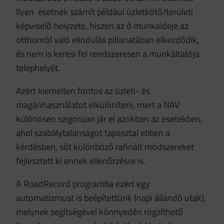
Ilyen esetnek számít például üzletkötő/területi
képviselő helyzete, hiszen az ő munkaideje az
otthonról való elindulás pillanatában elkezdődik,
és nem is keresi fel rendszeresen a munkáltatója
telephelyét.
Azért kiemelten fontos az üzleti- és
magánhasználatot elkülöníteni, mert a NAV
különösen szigorúan jár el azokban az esetekben,
ahol szabálytalanságot tapasztal ebben a
kérdésben, sőt különböző rafinált módszereket
fejlesztett ki ennek ellenőrzésre is.
A RoadRecord programba ezért egy
automatizmust is beépítettünk (napi állandó utak),
melynek segítségével könnyedén rögzíthető