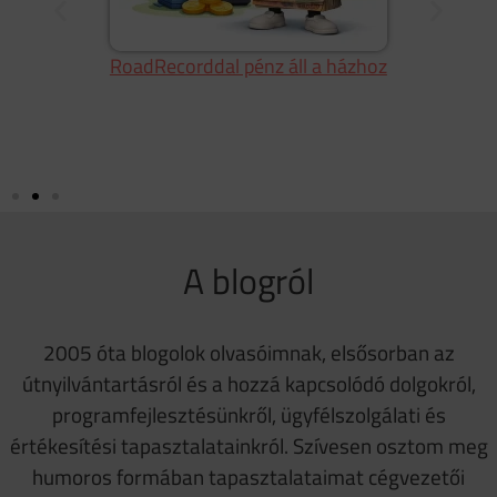
RoadRecorddal pénz áll a házhoz
g
A blogról
2005 óta blogolok olvasóimnak, elsősorban az
útnyilvántartásról és a hozzá kapcsolódó dolgokról,
programfejlesztésünkről, ügyfélszolgálati és
értékesítési tapasztalatainkról. Szívesen osztom meg
humoros formában tapasztalataimat cégvezetői