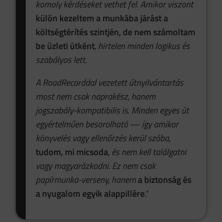
komoly kérdéseket vethet fel. Amikor viszont
külön kezeltem a munkába járást a
költségtérítés szintjén, de nem számoltam
be üzleti útként
, hirtelen minden logikus és
szabályos lett.
A RoadRecorddal vezetett útnyilvántartás
most nem csak naprakész, hanem
jogszabály-kompatibilis is. Minden egyes út
egyértelműen besorolható — így amikor
könyvelés vagy ellenőrzés kerül szóba,
tudom, mi micsoda
, és nem kell találgatni
vagy magyarázkodni. Ez nem csak
papírmunka-verseny, hanem
a biztonság és
a nyugalom egyik alappillére
.”