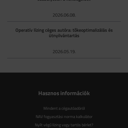
2026.06.08.
Operatív lízing céges autóra: tőkeoptimalizálás és
útnyilvántartás
2026.05.19.
Hasznos információk
Mindent a cégautóadóról
NAV fogyasztási norma kalkulátor
Nyílt végű lízing vagy tartós bérlet?