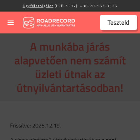
Ügyfélszolgálat
(H-P: 9-17):
+36-20-563-3326
Teszteld
A munkába járás
alapvetően nem számít
üzleti útnak az
útnyilvántartásodban!
Frissítve: 2025.12.19.
A céges gépjármű útnyilvántartásában
a napi