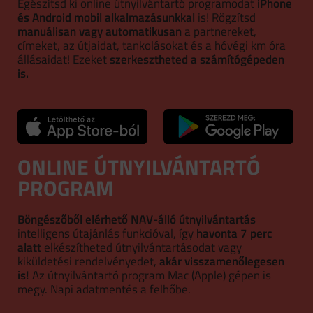
Egészítsd ki online útnyilvántartó programodat
iPhone
és Android mobil alkalmazásunkkal
is! Rögzítsd
manuálisan vagy automatikusan
a partnereket,
címeket, az útjaidat, tankolásokat és a hóvégi km óra
állásaidat! Ezeket
szerkesztheted a számítógépeden
is.
ONLINE ÚTNYILVÁNTARTÓ
PROGRAM
Böngészőből elérhető NAV-álló útnyilvántartás
intelligens útajánlás funkcióval, így
havonta 7 perc
alatt
elkészítheted útnyilvántartásodat vagy
kiküldetési rendelvényedet,
akár visszamenőlegesen
is!
Az útnyilvántartó program Mac (Apple) gépen is
megy. Napi adatmentés a felhőbe.