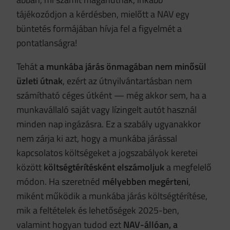
tájékozódjon a kérdésben, mielőtt a NAV egy
büntetés formájában hívja fel a figyelmét a
pontatlanságra!
Tehát
a munkába járás önmagában nem minősül
üzleti útnak
, ezért az útnyilvántartásban nem
számítható céges útként — még akkor sem, ha a
munkavállaló saját vagy lízingelt autót használ
minden nap ingázásra. Ez a szabály ugyanakkor
nem zárja ki azt, hogy a munkába járással
kapcsolatos költségeket a jogszabályok keretei
között
költségtérítésként elszámoljuk
a megfelelő
módon. Ha szeretnéd
mélyebben megérteni
,
miként működik a munkába járás költségtérítése,
mik a feltételek és lehetőségek 2025-ben,
valamint hogyan tudod ezt
NAV-állóan, a