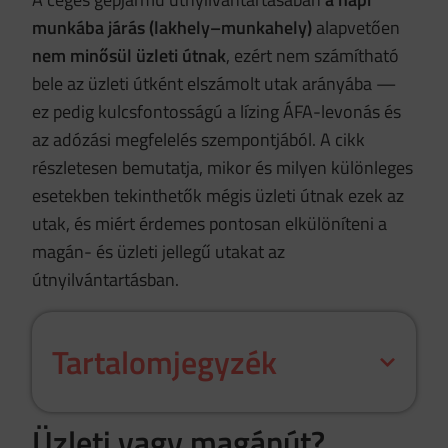
munkába járás (lakhely–munkahely)
alapvetően
nem minősül üzleti útnak
, ezért nem számítható
bele az üzleti útként elszámolt utak arányába —
ez pedig kulcsfontosságú a lízing ÁFA-levonás és
az adózási megfelelés szempontjából. A cikk
részletesen bemutatja, mikor és milyen különleges
esetekben tekinthetők mégis üzleti útnak ezek az
utak, és miért érdemes pontosan elkülöníteni a
magán- és üzleti jellegű utakat az
útnyilvántartásban.
Tartalomjegyzék
Üzleti vagy magánút?