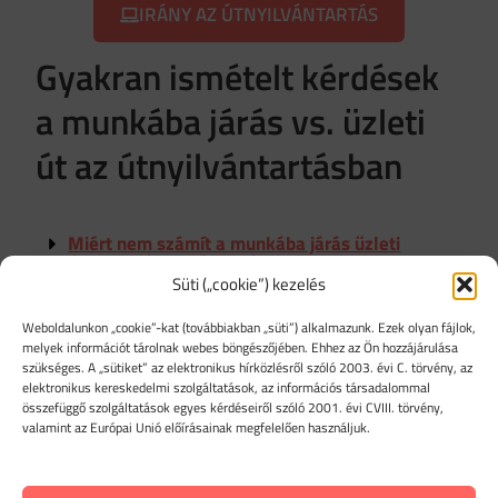
IRÁNY AZ ÚTNYILVÁNTARTÁS
Gyakran ismételt kérdések
a munkába járás vs. üzleti
út az útnyilvántartásban
Miért nem számít a munkába járás üzleti
útnak az útnyilvántartásban?
Süti („cookie”) kezelés
Hogyan kell helyesen rögzíteni az
útnyilvántartásban az utat, ha mégis céges
Weboldalunkon „cookie”-kat (továbbiakban „süti”) alkalmazunk. Ezek olyan fájlok,
ügy előtt/után munkába mész?
melyek információt tárolnak webes böngészőjében. Ehhez az Ön hozzájárulása
szükséges. A „sütiket” az elektronikus hírközlésről szóló 2003. évi C. törvény, az
elektronikus kereskedelmi szolgáltatások, az információs társadalommal
Miért fontos a helyes besorolás?
összefüggő szolgáltatások egyes kérdéseiről szóló 2001. évi CVIII. törvény,
valamint az Európai Unió előírásainak megfelelően használjuk.
Mitől függ, hogy egy út üzleti útnak vagy
munkába járásnak minősül?