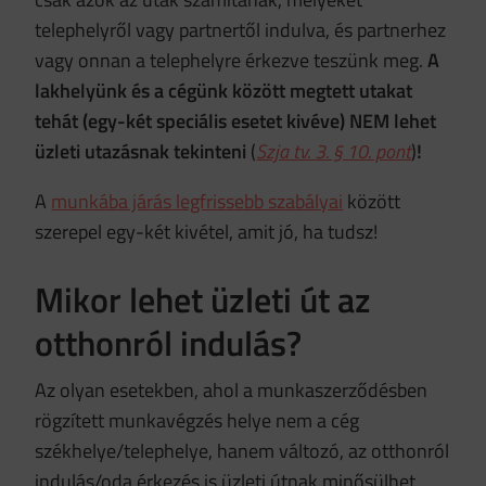
telephelyről vagy partnertől indulva, és partnerhez
vagy onnan a telephelyre érkezve teszünk meg.
A
lakhelyünk és a cégünk között megtett utakat
tehát (egy-két speciális esetet kivéve) NEM lehet
üzleti utazásnak tekinteni
(
Szja tv. 3. § 10. pont
)
!
A
munkába járás legfrissebb szabályai
között
szerepel egy-két kivétel, amit jó, ha tudsz!
Mikor lehet üzleti út az
otthonról indulás?
Az olyan esetekben, ahol a munkaszerződésben
rögzített munkavégzés helye nem a cég
székhelye/telephelye, hanem változó, az otthonról
indulás/oda érkezés is üzleti útnak minősülhet.