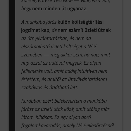
költségtérítése’ részekbe — világossá vált,
hogy
nem
minden út ugyanaz
.
A munkába járás
külön költségtérítési
jogcímet kap
, de
nem számít üzleti útnak
az útnyilvántartásban, és nem ad
elszámolható üzleti költséget a NAV
szemében — még akkor sem, ha nap, mint
nap azzal az autóval megyek. Ez olyan
felismerés volt, amit addig intuitíven nem
értettem, és amitől az útnyilvántartásom
szabályos és átlátható lett.
Korábban ezért belekevertem a munkába
járást az üzleti utak közé, amit utólag már
látom: hibásan. Ez egy olyan apró
fogalomkavarodás, amely NAV-ellenőrzésnél