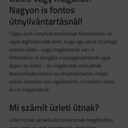
Nagyon is fontos
útnyilvántartásnál!
Céges autó útnyilvántartásának készítésekor az
egyik legfontosabb elem, hogy egy adott út jellege
szerint üzleti-, vagy magánútnak van-e
feltüntetve. A lízingáfa visszaigénylésénél ugye
éppen az üzleti-, és magánutak arányának
bizonyítására készül az útnyilvántartás, mégis
sokak számára nem egyértelmű, mi számít üzleti,
és mi magánútnak.
Mi számít üzleti útnak?
Üzleti útnak az aktuális törvénynek megfelelően
csak azok az utak számítanak, melyeket