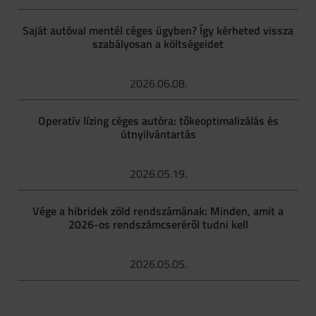
Saját autóval mentél céges ügyben? Így kérheted vissza
szabályosan a költségeidet
2026.06.08.
Operatív lízing céges autóra: tőkeoptimalizálás és
útnyilvántartás
2026.05.19.
Vége a hibridek zöld rendszámának: Minden, amit a
2026-os rendszámcseréről tudni kell
2026.05.05.