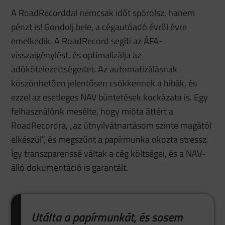
A RoadRecorddal nemcsak időt spórolsz, hanem
pénzt is! Gondolj bele, a cégautóadó évről évre
emelkedik. A RoadRecord segíti az ÁFA-
visszaigénylést, és optimalizálja az
adókötelezettségedet. Az automatizálásnak
köszönhetően jelentősen csökkennek a hibák, és
ezzel az esetleges NAV büntetések kockázata is. Egy
felhasználónk mesélte, hogy mióta áttért a
RoadRecordra, „az útnyilvátnartásom szinte magától
elkészül”, és megszűnt a papírmunka okozta stressz.
Így transzparenssé váltak a cég költségei, és a NAV-
álló dokumentáció is garantált.
Utálta a papírmunkát, és sosem