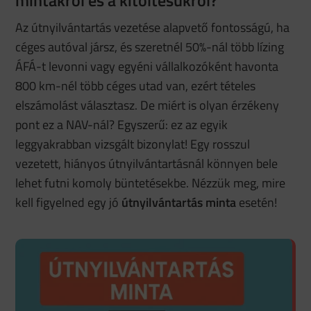
mintákról és a kitöltésükről?
Az útnyilvántartás vezetése alapvető fontosságú, ha
céges autóval jársz, és szeretnél 50%-nál több lízing
ÁFÁ-t levonni vagy egyéni vállalkozóként havonta
800 km-nél több céges utad van, ezért tételes
elszámolást választasz. De miért is olyan érzékeny
pont ez a NAV-nál? Egyszerű: ez az egyik
leggyakrabban vizsgált bizonylat! Egy rosszul
vezetett, hiányos útnyilvántartásnál könnyen bele
lehet futni komoly büntetésekbe. Nézzük meg, mire
kell figyelned egy jó
útnyilvántartás minta
esetén!