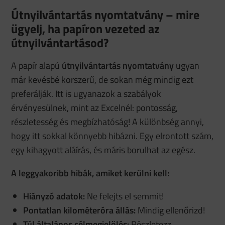
Útnyilvántartás nyomtatvány – mire
ügyelj, ha papíron vezeted az
útnyilvántartásod?
A papír alapú
útnyilvántartás nyomtatvány
ugyan
már kevésbé korszerű, de sokan még mindig ezt
preferálják. Itt is ugyanazok a szabályok
érvényesülnek, mint az Excelnél: pontosság,
részletesség és megbízhatóság! A különbség annyi,
hogy itt sokkal könnyebb hibázni. Egy elrontott szám,
egy kihagyott aláírás, és máris borulhat az egész.
A leggyakoribb hibák, amiket kerülni kell:
Hiányzó adatok:
Ne felejts el semmit!
Pontatlan kilométeróra állás:
Mindig ellenőrizd!
Túl általános célmegjelölés:
Részletezz,