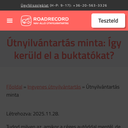
Ügyfélszolgálat
(H-P: 9-17):
+36-20-563-3326
Teszteld
Útnyilvántartás minta: Így
kerüld el a buktatókat?
Főoldal
»
Ingyenes útnyilvántartás
»
Útnyilvántartás
minta
Létrehozva: 2025.11.28.
Tudod milyen az, amikor a céges autóddal mentél, de