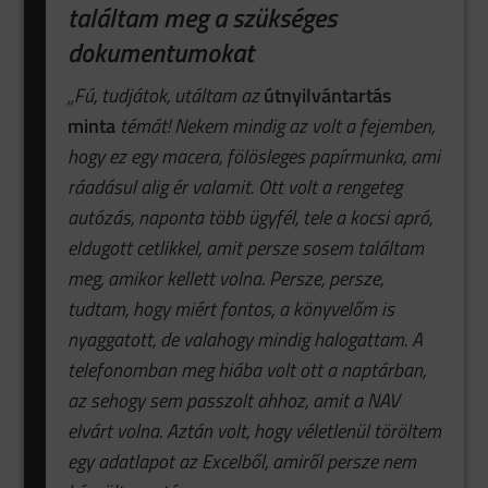
találtam meg a szükséges
dokumentumokat
„Fú, tudjátok, utáltam az
útnyilvántartás
minta
témát! Nekem mindig az volt a fejemben,
hogy ez egy macera, fölösleges papírmunka, ami
ráadásul alig ér valamit. Ott volt a rengeteg
autózás, naponta több ügyfél, tele a kocsi apró,
eldugott cetlikkel, amit persze sosem találtam
meg, amikor kellett volna. Persze, persze,
tudtam, hogy miért fontos, a könyvelőm is
nyaggatott, de valahogy mindig halogattam. A
telefonomban meg hiába volt ott a naptárban,
az sehogy sem passzolt ahhoz, amit a NAV
elvárt volna. Aztán volt, hogy véletlenül töröltem
egy adatlapot az Excelből, amiről persze nem