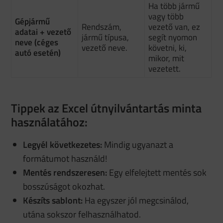
Ha több jármű
vagy több
Gépjármű
Rendszám,
vezető van, ez
adatai + vezető
jármű típusa,
segít nyomon
neve (céges
vezető neve.
követni, ki,
autó esetén)
mikor, mit
vezetett.
Tippek az Excel útnyilvántartás minta
használatához:
Legyél következetes:
Mindig ugyanazt a
formátumot használd!
Mentés rendszeresen:
Egy elfelejtett mentés sok
bosszúságot okozhat.
Készíts sablont:
Ha egyszer jól megcsinálod,
utána sokszor felhasználhatod.