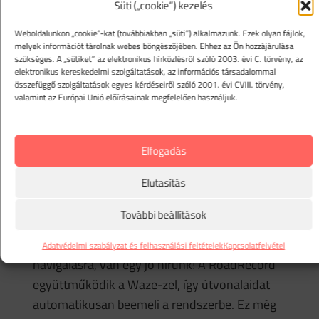
logikai ütközést ellenőriz benne! Szól, ha valami
Süti („cookie”) kezelés
hiányzik, vagy ha valahol ellentmondás van. Így
Weboldalunkon „cookie”-kat (továbbiakban „süti”) alkalmazunk. Ezek olyan fájlok,
biztos lehetsz benne, hogy a nyilvántartásod
melyek információt tárolnak webes böngészőjében. Ehhez az Ön hozzájárulása
szükséges. A „sütiket” az elektronikus hírközlésről szóló 2003. évi C. törvény, az
hibátlan, és megfelel a NAV előírásainak.
elektronikus kereskedelmi szolgáltatások, az információs társadalommal
AI-alapú útajánlás:
A mesterséges intelligencia
összefüggő szolgáltatások egyes kérdéseiről szóló 2001. évi CVIII. törvény,
valamint az Európai Unió előírásainak megfelelően használjuk.
nemcsak science fiction! A RoadRecordban az AI
segít neked abban, hogy automatikusan
összeálljon a NAV-álló útnyilvántartás tervezet.
Elfogadás
Elég megadnod a partnereidet, a céges címeidet,
Elutasítás
és a rendszer a korábbi útvonalaid és szokásaid
alapján javaslatokat tesz. Hiányzó utak pótlása?
További beállítások
Pofonegyszerű!
Waze integráció:
Ha a Waze-t használod
Adatvédelmi szabályzat és felhasználási feltételek
Kapcsolatfelvétel
navigálásra, van egy jó hírünk! A RoadRecord
együttműködik a Waze-zel, így útvonalaidat
automatikusan beemeli a rendszerbe. Ez még