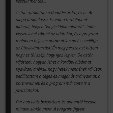
készült mentés…
Aztán rátaláltam a RoadRecordra, és az AI-
alapú útajánlásra. Ez volt a fordulópont!
Kiderült, hogy a Google Idővonalamról simán
vissza lehet tölteni az adatokat, és a program
majdnem teljesen automatikusan összeállítja
az útnyilvántartást! Én meg persze azt hittem,
hogy ez túl szép, hogy igaz legyen. De aztán
rájöttem, hogyan lehet a korábbi hibáimat
kijavítani anélkül, hogy hetek mennének rá! Csak
beállítottam a céges és magánút arányaimat, a
partnereimet, és a program már tolta is a
javaslatokat.
Pár nap alatt belejöttem, és onnantól kezdve
minden simán ment. A program figyelt