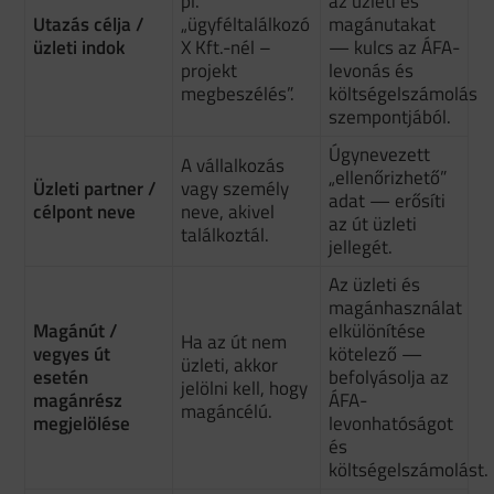
pl.
az üzleti és
Utazás célja /
„ügyféltalálkozó
magánutakat
üzleti indok
X Kft.-nél –
— kulcs az ÁFA-
projekt
levonás és
megbeszélés”.
költségelszámolás
szempontjából.
Úgynevezett
A vállalkozás
„ellenőrizhető”
Üzleti partner /
vagy személy
adat — erősíti
célpont neve
neve, akivel
az út üzleti
találkoztál.
jellegét.
Az üzleti és
magánhasználat
Magánút /
elkülönítése
Ha az út nem
vegyes út
kötelező —
üzleti, akkor
esetén
befolyásolja az
jelölni kell, hogy
magánrész
ÁFA-
magáncélú.
megjelölése
levonhatóságot
és
költségelszámolást.