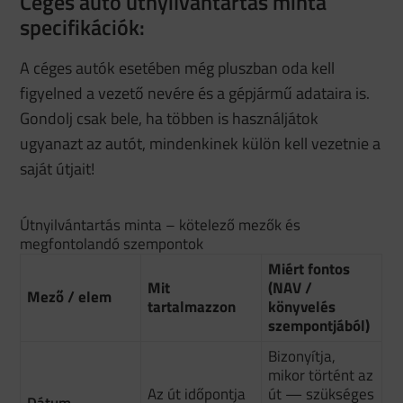
Céges autó útnyilvántartás minta
specifikációk:
A céges autók esetében még pluszban oda kell
figyelned a vezető nevére és a gépjármű adataira is.
Gondolj csak bele, ha többen is használjátok
ugyanazt az autót, mindenkinek külön kell vezetnie a
saját útjait!
Útnyilvántartás minta – kötelező mezők és
megfontolandó szempontok
Miért fontos
Mit
(NAV /
Mező / elem
tartalmazzon
könyvelés
szempontjából)
Bizonyítja,
mikor történt az
Az út időpontja
út — szükséges