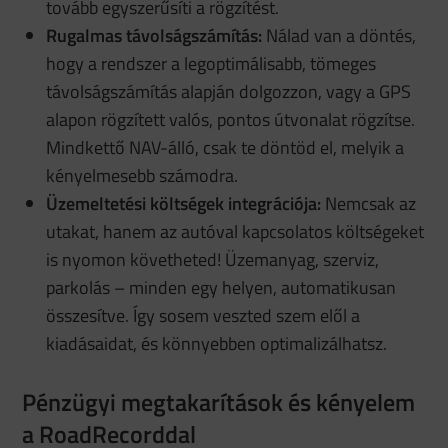
tovább egyszerűsíti a rögzítést.
Rugalmas távolságszámítás:
Nálad van a döntés,
hogy a rendszer a legoptimálisabb, tömeges
távolságszámítás alapján dolgozzon, vagy a GPS
alapon rögzített valós, pontos útvonalat rögzítse.
Mindkettő NAV-álló, csak te döntöd el, melyik a
kényelmesebb számodra.
Üzemeltetési költségek integrációja:
Nemcsak az
utakat, hanem az autóval kapcsolatos költségeket
is nyomon követheted! Üzemanyag, szerviz,
parkolás – minden egy helyen, automatikusan
összesítve. Így sosem veszted szem elől a
kiadásaidat, és könnyebben optimalizálhatsz.
Pénzügyi megtakarítások és kényelem
a RoadRecorddal