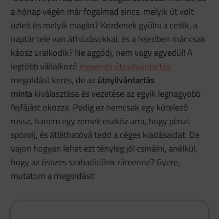
a hónap végén már fogalmad sincs, melyik út volt
üzleti és melyik magán? Kezdenek gyűlni a cetlik, a
naptár tele van áthúzásokkal, és a fejedben már csak
káosz uralkodik? Ne aggódj, nem vagy egyedül! A
legtöbb vállalkozó
ingyenes útnyilvántartás
megoldást keres, de az
útnyilvántartás
minta
kiválasztása és vezetése az egyik legnagyobb
fejfájást okozza. Pedig ez nemcsak egy kötelező
rossz, hanem egy remek eszköz arra, hogy pénzt
spórolj, és átláthatóvá tedd a céges kiadásaidat. De
vajon hogyan lehet ezt tényleg jól csinálni, anélkül,
hogy az összes szabadidőnk rámenne? Gyere,
mutatom a megoldást!