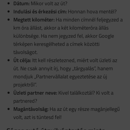
Dátum:
Mikor volt az út?
Indulási és érkezési cím:
Honnan hova mentél?
Megtett kilométer:
Ha minden címnél feljegyzed a
km óra állást, akkor a két kilométeróra állás
különbsége. Ha nem jegyzed fel, akkor Google
térképen keresgélheted a címek közötti
távolságot.
Út célja:
Itt kell részletezned, miért volt üzleti az
út. Ne csak annyit írj, hogy „tárgyalás”, hanem
mondjuk „Partnervállalat egyeztetése az új
projektről”.
Üzleti partner neve:
Kivel találkoztál? Ki volt a
partnered?
Magántávolság:
Ha az út egy része magánjellegű
volt, azt is tüntesd fel!