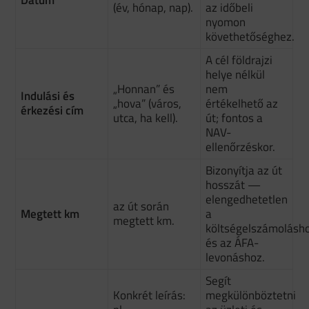
Dátum
(év, hónap, nap).
az időbeli
nyomon
követhetőséghez.
A cél földrajzi
helye nélkül
„Honnan” és
nem
Indulási és
„hova” (város,
értékelhető az
érkezési cím
utca, ha kell).
út; fontos a
NAV-
ellenőrzéskor.
Bizonyítja az út
hosszát —
elengedhetetlen
az út során
Megtett km
a
megtett km.
költségelszámolásh
és az ÁFA-
levonáshoz.
Segít
Konkrét leírás:
megkülönböztetni