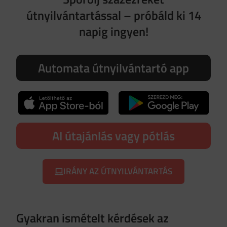
útnyilvántartással – próbáld ki 14
napig ingyen!
Automata útnyilvántartó app
AI útajánlás vagy pótlás
IRÁNY AZ ÚTNYILVÁNTARTÁS
Gyakran ismételt kérdések az