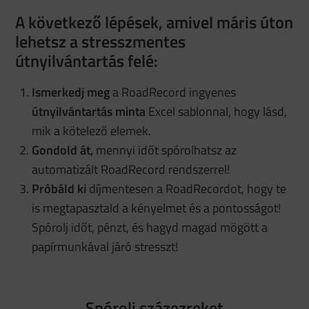
A következő lépések, amivel máris úton
lehetsz a stresszmentes
útnyilvántartás felé:
Ismerkedj meg
a RoadRecord ingyenes
útnyilvántartás minta
Excel sablonnal, hogy lásd,
mik a kötelező elemek.
Gondold át,
mennyi időt spórolhatsz az
automatizált RoadRecord rendszerrel!
P
róbáld ki
díjmentesen a RoadRecordot, hogy te
is megtapasztald a kényelmet és a pontosságot!
Spórolj időt, pénzt, és hagyd magad mögött a
papírmunkával járó stresszt!
Spórolj százezreket