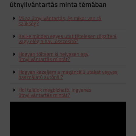
útnyilvántartás minta témában
Mi az útnyilvántartás, és mikor van rá
szükség?
Kell‑e minden egyes utat tételesen rögzíteni,
vagy elég a havi összesítő?
Hogyan töltsem ki helyesen egy
útnyilvántartás mintát?
Hogyan kezeljem a magáncélú utakat vegyes
használatú autónál?
Hol találok megbízható, ingyenes
útnyilvántartás mintát?