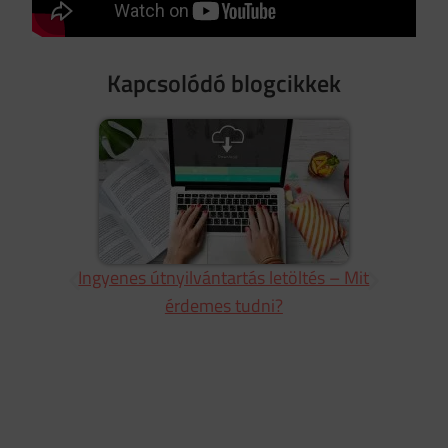
Kapcsolódó blogcikkek
Ingyenes útnyilvántartás letöltés – Mit
Ing
érdemes tudni?
géri