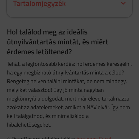
Tartalomjegyzék
Hol találod meg az ideális
útnyilvántartás mintát, és miért
érdemes letöltened?
Tehát, a legfontosabb kérdés: hol érdemes keresgélni,
ha egy megbízható
útnyilvántartás minta
a célod?
Rengeteg helyen találni mintákat, de nem mindegy,
melyiket választod! Egy jó minta nagyban
megkönnyíti a dolgodat, mert már eleve tartalmazza
azokat az adatelemeket, amiket a NAV elvár. Így nem
kell találgatnod, és minimalizálod a
hibalehetőségeket.
A RoadRecord oldalán találsz
ingyenes Excel