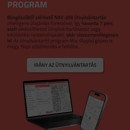
PROGRAM
Böngészőből elérhető NAV-álló útnyilvántartás
intelligens útajánlás funkcióval, így
havonta 7 perc
alatt
elkészítheted útnyilvántartásodat vagy
kiküldetési rendelvényedet,
akár visszamenőlegesen
is!
Az útnyilvántartó program Mac (Apple) gépen is
megy. Napi adatmentés a felhőbe.
IRÁNY AZ ÚTNYILVÁNTARTÁS