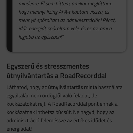
mindenre. El sem hittem, amikor megláttam,
hogy mennyi lízing ÁFÁ-t kaptam vissza, és
mennyit spóroltam az adminisztráción! Pénzt,
időt, energiát spóroltam vele, és ez az, ami a
legjobb az egészben!”
Egyszerű és stresszmentes
útnyilvántartás a RoadRecorddal
Láthatod, hogy az
útnyilvántartás minta
használata
egyáltalán nem ördögtől való feladat, de
kockázatokat rejt. A RoadRecorddal pont ennek a
kockázatnak inthetsz búcsút. Ne hagyd, hogy az
adminisztráció feleméssze az értékes idődet és
energiádat!