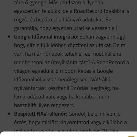
térerő gyenge. Más rendszerek ilyenkor
egyszerűen feladják, de a RoadRecord továbbra is
rögzít, és bepótolja a hiányzó adatokat. Ez
garantálja, hogy egyetlen utad se vesszen el!
Google Idővonal integráció:
Sokan vagyunk úgy,
hogy elfelejtjük időben rögzíteni az utakat. De mi
van, ha már hónapok teltek el, és most kellene
rendbe tenni az útnyilvántartást? A RoadRecord a
világon egyedülálló módon képes a Google
Idővonalból visszamenőlegesen, NAV-álló
nyilvántartást készíteni! Ez óriási segítség, ha
lemaradásod van, vagy ha korábban nem
használtál ilyen rendszert.
Beépített NAV-ellenőr:
Gondolj bele, milyen jó
érzés, hogy mielőtt kinyomtatod vagy elküldöd a
nyilvántartásodat, egy okos rendszer 70-féle