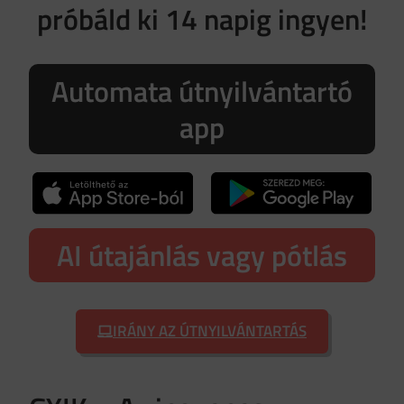
próbáld ki 14 napig ingyen!
Automata útnyilvántartó
app
AI útajánlás vagy pótlás
IRÁNY AZ ÚTNYILVÁNTARTÁS