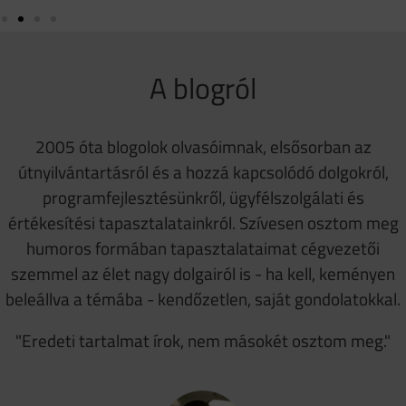
A blogról
2005 óta blogolok olvasóimnak, elsősorban az
útnyilvántartásról és a hozzá kapcsolódó dolgokról,
programfejlesztésünkről, ügyfélszolgálati és
értékesítési tapasztalatainkról. Szívesen osztom meg
humoros formában tapasztalataimat cégvezetői
szemmel az élet nagy dolgairól is - ha kell, keményen
beleállva a témába - kendőzetlen, saját gondolatokkal.
"Eredeti tartalmat írok, nem másokét osztom meg."