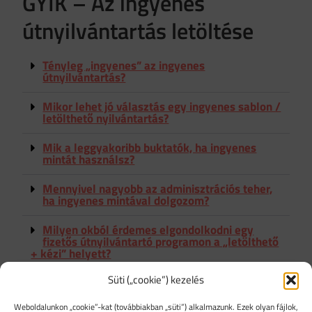
GYIK – Az ingyenes
útnyilvántartás letöltése
Tényleg „ingyenes” az ingyenes
útnyilvántartás?
Mikor lehet jó választás egy ingyenes sablon /
letölthető nyilvántartás?
Mik a leggyakoribb buktatók, ha ingyenes
mintát használsz?
Mennyivel nagyobb az adminisztrációs teher,
ha ingyenes mintával dolgozom?
Milyen okból érdemes elgondolkodni egy
fizetős útnyilvántartó programon a „letölthető
+ kézi” helyett?
Süti („cookie”) kezelés
Weboldalunkon „cookie”-kat (továbbiakban „süti”) alkalmazunk. Ezek olyan fájlok,