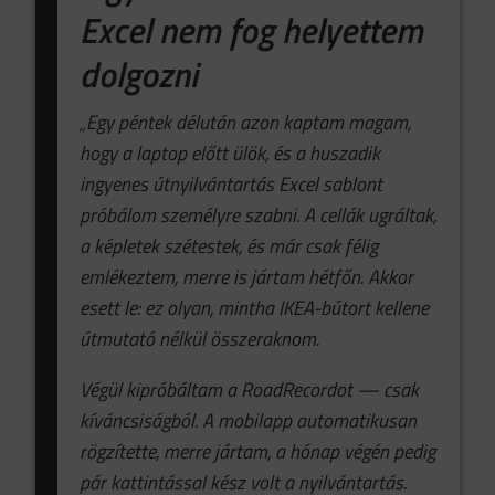
Excel nem fog helyettem
dolgozni
„Egy péntek délután azon kaptam magam,
hogy a laptop előtt ülök, és a huszadik
ingyenes útnyilvántartás Excel sablont
próbálom személyre szabni. A cellák ugráltak,
a képletek szétestek, és már csak félig
emlékeztem, merre is jártam hétfőn. Akkor
esett le: ez olyan, mintha IKEA-bútort kellene
útmutató nélkül összeraknom.
Végül kipróbáltam a RoadRecordot — csak
kíváncsiságból. A mobilapp automatikusan
rögzítette, merre jártam, a hónap végén pedig
pár kattintással kész volt a nyilvántartás.