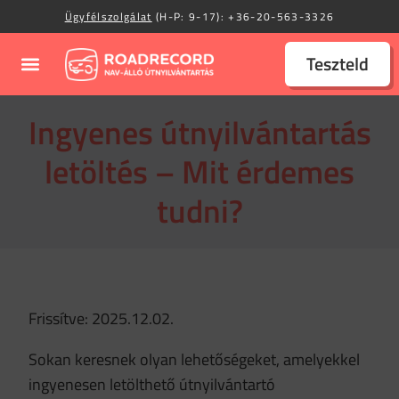
Ügyfélszolgálat
(H-P: 9-17):
+36-20-563-3326
Teszteld
Ingyenes útnyilvántartás
letöltés – Mit érdemes
tudni?
Frissítve: 2025.12.02.
Sokan keresnek olyan lehetőségeket, amelyekkel
ingyenesen letölthető útnyilvántartó