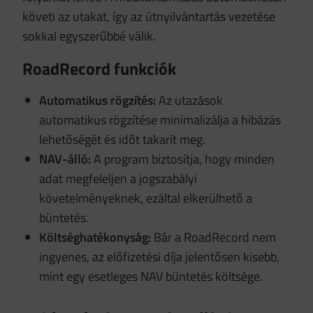
követi az utakat, így az útnyilvántartás vezetése
sokkal egyszerűbbé válik.
RoadRecord funkciók
Automatikus rögzítés:
Az utazások
automatikus rögzítése minimalizálja a hibázás
lehetőségét és időt takarít meg.
NAV-álló:
A program biztosítja, hogy minden
adat megfeleljen a jogszabályi
követelményeknek, ezáltal elkerülhető a
büntetés.
Költséghatékonyság:
Bár a RoadRecord nem
ingyenes, az előfizetési díja jelentősen kisebb,
mint egy esetleges NAV büntetés költsége.