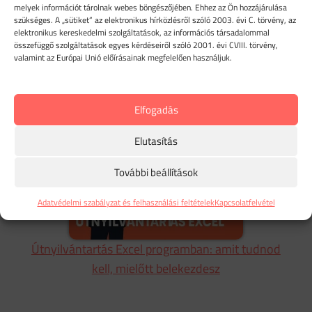
melyek információt tárolnak webes böngészőjében. Ehhez az Ön hozzájárulása
szükséges. A „sütiket” az elektronikus hírközlésről szóló 2003. évi C. törvény, az
elektronikus kereskedelmi szolgáltatások, az információs társadalommal
összefüggő szolgáltatások egyes kérdéseiről szóló 2001. évi CVIII. törvény,
valamint az Európai Unió előírásainak megfelelően használjuk.
Kapcsolódó oldalak
Elfogadás
Elutasítás
További beállítások
Adatvédelmi szabályzat és felhasználási feltételek
Kapcsolatfelvétel
Útnyilvántartás Excel programban: amit tudnod
kell, mielőtt belekezdesz