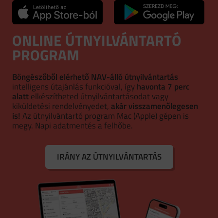
ONLINE ÚTNYILVÁNTARTÓ
PROGRAM
Böngészőből elérhető NAV-álló útnyilvántartás
intelligens útajánlás funkcióval, így
havonta 7 perc
alatt
elkészítheted útnyilvántartásodat vagy
kiküldetési rendelvényedet,
akár visszamenőlegesen
is!
Az útnyilvántartó program Mac (Apple) gépen is
megy. Napi adatmentés a felhőbe.
IRÁNY AZ ÚTNYILVÁNTARTÁS