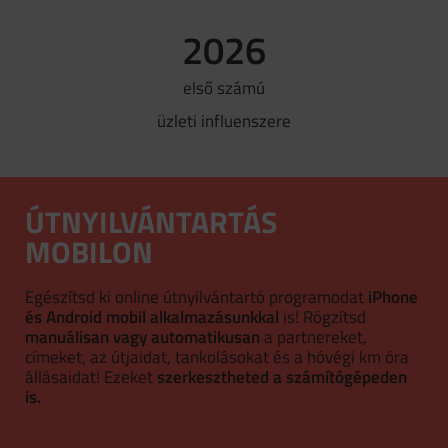
2026
első számú
üzleti influenszere
ÚTNYILVÁNTARTÁS
MOBILON
Egészítsd ki online útnyilvántartó programodat
iPhone
és Android mobil alkalmazásunkkal
is! Rögzítsd
manuálisan vagy automatikusan
a partnereket,
címeket, az útjaidat, tankolásokat és a hóvégi km óra
állásaidat! Ezeket
szerkesztheted a számítógépeden
is.