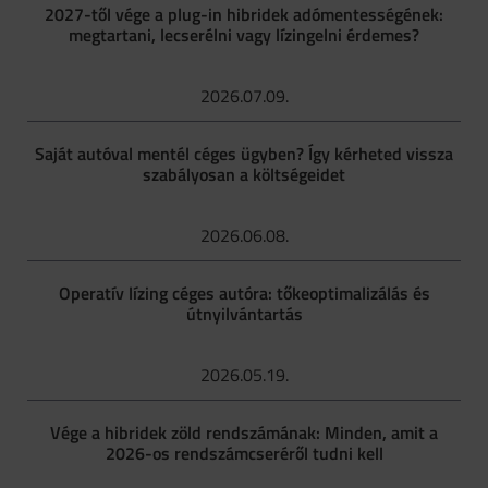
2027-től vége a plug-in hibridek adómentességének:
megtartani, lecserélni vagy lízingelni érdemes?
2026.07.09.
Saját autóval mentél céges ügyben? Így kérheted vissza
szabályosan a költségeidet
2026.06.08.
Operatív lízing céges autóra: tőkeoptimalizálás és
útnyilvántartás
2026.05.19.
Vége a hibridek zöld rendszámának: Minden, amit a
2026-os rendszámcseréről tudni kell