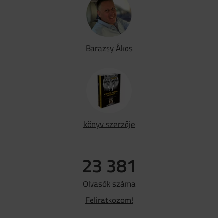
Barazsy Ákos
könyv szerzője
23 381
Olvasók száma
Feliratkozom!