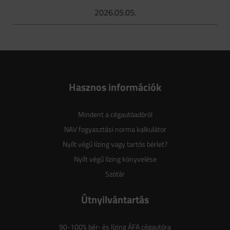
2026.05.05.
Hasznos információk
Mindent a cégautóadóról
NAV fogyasztási norma kalkulátor
Nyílt végű lízing vagy tartós bérlet?
Nyílt végű lízing könyvelése
Szótár
Útnyilvántartás
90-100% bér- és lízing ÁFA cégautóra