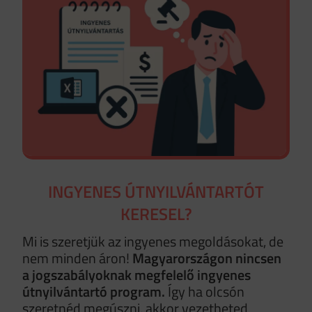
INGYENES ÚTNYILVÁNTARTÓT
KERESEL?
Mi is szeretjük az ingyenes megoldásokat, de
nem minden áron!
Magyarországon nincsen
a jogszabályoknak megfelelő ingyenes
útnyilvántartó program.
Így ha olcsón
szeretnéd megúszni, akkor vezetheted