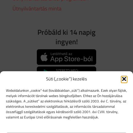
Útnyilvántartás minta
Próbáld ki 14 napig
ingyen!
Süti („cookie”) kezelés
KEZDD A WEBEN
Weboldalunkon „cookie”-kat (továbbiakban „süti”) alkalmazunk. Ezek olyan fájlok,
melyek információt tárolnak webes böngészőjében. Ehhez az Ön hozzájárulása
szükséges. A „sütiket” az elektronikus hírközlésről szóló 2003. évi C. törvény, az
elektronikus kereskedelmi szolgáltatások, az információs társadalommal
összefüggő szolgáltatások egyes kérdéseiről szóló 2001. évi CVIII. törvény,
ÚTNYILVÁNTARTÁS
valamint az Európai Unió előírásainak megfelelően használjuk.
MOBILON