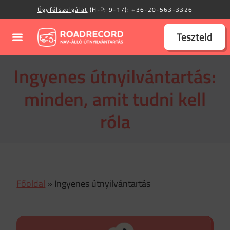
Ügyfélszolgálat
(H-P: 9-17):
+36-20-563-3326
Teszteld
Ingyenes útnyilvántartás:
minden, amit tudni kell
róla
Főoldal
»
Ingyenes útnyilvántartás