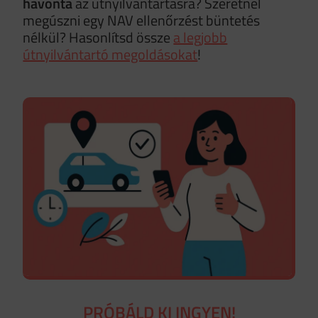
havonta
az útnyilvántartásra? Szeretnél
megúszni egy NAV ellenőrzést büntetés
nélkül? Hasonlítsd össze
a legjobb
útnyilvántartó megoldásokat
!
PRÓBÁLD KI INGYEN!