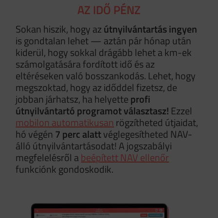
AZ IDŐ PÉNZ
Sokan hiszik, hogy az
útnyilvántartás ingyen
is gondtalan lehet — aztán pár hónap után
kiderül, hogy sokkal drágább lehet a km-ek
számolgatására fordított idő és az
eltéréseken való bosszankodás. Lehet, hogy
megszoktad, hogy az időddel fizetsz, de
jobban járhatsz, ha helyette
profi
útnyilvántartó programot választasz!
Ezzel
mobilon automatikusan
rögzítheted útjaidat,
hó végén
7 perc alatt
véglegesítheted NAV-
álló útnyilvántartásodat! A jogszabályi
megfelelésről a
beépített NAV ellenőr
funkciónk gondoskodik.