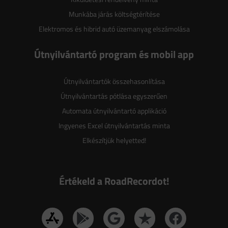
Munkába járás költségtérítése
Elektromos és hibrid autó üzemanyag elszámolása
Útnyilvántartó program és mobil app
Útnyilvántartók összehasonlítása
Útnyilvántartás pótlása egyszerűen
Automata útnyilvántartó applikáció
Ingyenes Excel útnyilvántartás minta
Elkészítjük helyetted!
Értékeld a RoadRecordot!