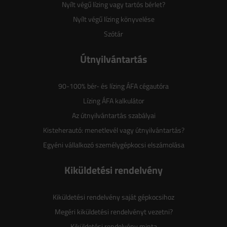
Nyílt végű lízing vagy tartós bérlet?
Nyílt végű lízing könyvelése
Szótár
Útnyilvántartás
90-100% bér- és lízing ÁFA cégautóra
Lízing ÁFA kalkulátor
Az útnyilvántartás szabályai
Kisteherautó: menetlevél vagy útnyilvántartás?
Egyéni vállalkozó személygépkocsi elszámolása
Kiküldetési rendelvény
Kiküldetési rendelvény saját gépkocsihoz
Megéri kiküldetési rendelvényt vezetni?
Kiküldetési rendelvény minta