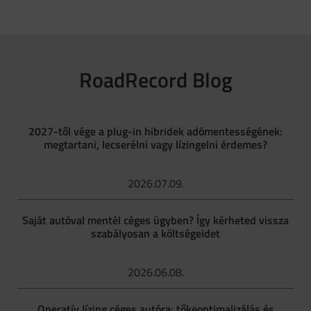
RoadRecord Blog
2027-től vége a plug-in hibridek adómentességének:
megtartani, lecserélni vagy lízingelni érdemes?
2026.07.09.
Saját autóval mentél céges ügyben? Így kérheted vissza
szabályosan a költségeidet
2026.06.08.
Operatív lízing céges autóra: tőkeoptimalizálás és