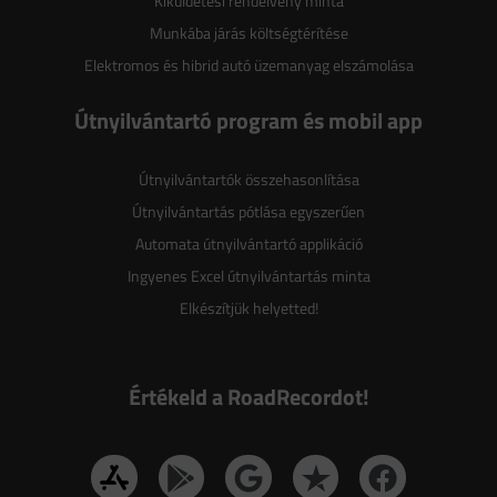
Kiküldetési rendelvény minta
Munkába járás költségtérítése
Elektromos és hibrid autó üzemanyag elszámolása
Útnyilvántartó program és mobil app
Útnyilvántartók összehasonlítása
Útnyilvántartás pótlása egyszerűen
Automata útnyilvántartó applikáció
Ingyenes Excel útnyilvántartás minta
Elkészítjük helyetted!
Értékeld a RoadRecordot!