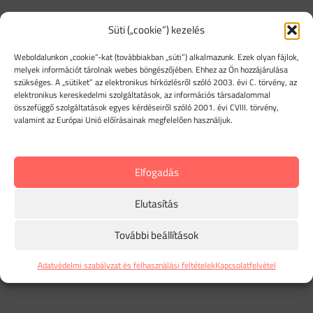
Süti („cookie”) kezelés
Weboldalunkon „cookie”-kat (továbbiakban „süti”) alkalmazunk. Ezek olyan fájlok,
melyek információt tárolnak webes böngészőjében. Ehhez az Ön hozzájárulása
szükséges. A „sütiket” az elektronikus hírközlésről szóló 2003. évi C. törvény, az
elektronikus kereskedelmi szolgáltatások, az információs társadalommal
összefüggő szolgáltatások egyes kérdéseiről szóló 2001. évi CVIII. törvény,
valamint az Európai Unió előírásainak megfelelően használjuk.
Elfogadás
Elutasítás
További beállítások
Adatvédelmi szabályzat és felhasználási feltételek
Kapcsolatfelvétel