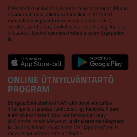
Egészítsd ki online útnyilvántartó programodat
iPhone
és Android mobil alkalmazásunkkal
is! Rögzítsd
manuálisan vagy automatikusan
a partnereket,
címeket, az útjaidat, tankolásokat és a hóvégi km óra
állásaidat! Ezeket
szerkesztheted a számítógépeden
is.
ONLINE ÚTNYILVÁNTARTÓ
PROGRAM
Böngészőből elérhető NAV-álló útnyilvántartás
intelligens útajánlás funkcióval, így
havonta 7 perc
alatt
elkészítheted útnyilvántartásodat vagy
kiküldetési rendelvényedet,
akár visszamenőlegesen
is!
Az útnyilvántartó program Mac (Apple) gépen is
megy. Napi adatmentés a felhőbe.