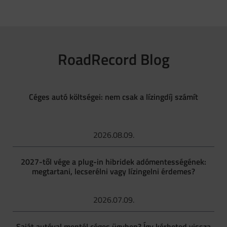
RoadRecord Blog
Céges autó költségei: nem csak a lízingdíj számít
2026.08.09.
2027-től vége a plug-in hibridek adómentességének:
megtartani, lecserélni vagy lízingelni érdemes?
2026.07.09.
Saját autóval mentél céges ügyben? Így kérheted vissza