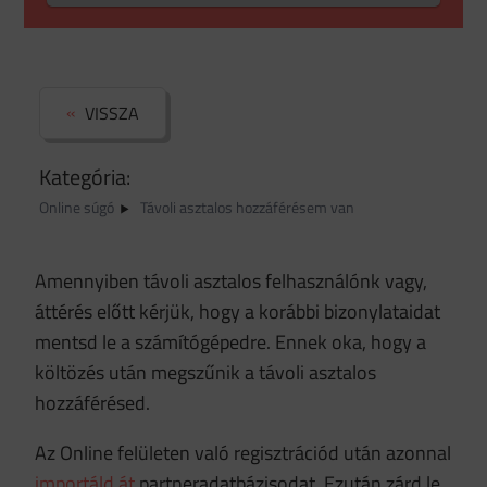
VISSZA
Kategória:
Online súgó
Távoli asztalos hozzáférésem van
Amennyiben távoli asztalos felhasználónk vagy,
áttérés előtt kérjük, hogy a korábbi bizonylataidat
mentsd le a számítógépedre. Ennek oka, hogy a
költözés után megszűnik a távoli asztalos
hozzáférésed.
Az Online felületen való regisztrációd után azonnal
importáld át
partneradatbázisodat. Ezután zárd le