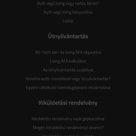
Nyílt végű lízing vagy tartós bérlet?
Nyílt végű lízing könyvelése
Szótár
Útnyilvántartás
90-100% bér- és lízing ÁFA cégautóra
Lízing ÁFA kalkulátor
Az útnyilvántartás szabályai
Kisteherautó: menetlevél vagy útnyilvántartás?
Egyéni vállalkozó személygépkocsi elszámolása
Kiküldetési rendelvény
Kiküldetési rendelvény saját gépkocsihoz
Megéri kiküldetési rendelvényt vezetni?