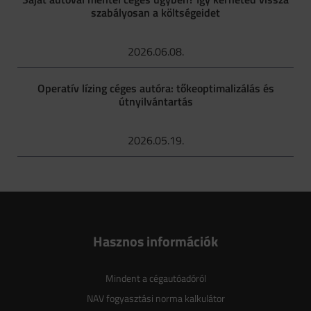
szabályosan a költségeidet
2026.06.08.
Operatív lízing céges autóra: tőkeoptimalizálás és
útnyilvántartás
2026.05.19.
Hasznos információk
Mindent a cégautóadóról
NAV fogyasztási norma kalkulátor