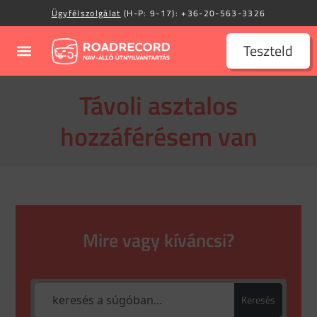
Ügyfélszolgálat
(H-P: 9-17):
+36-20-563-3326
Teszteld
Távoli asztalos
hozzáférésem van
Mire vagy kíváncsi?
Keresés