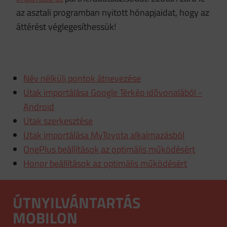
az asztali programban nyitott hónapjaidat, hogy az
áttérést véglegesíthessük!
Név nélküli pontok átnevezése
Utak importálása Google Térkép idővonalából -
Android
Utak szerkesztése
Utak importálása MyToyota alkalmazásból
OnePlus beállítások az optimális működésért
Honor beállítások az optimális működésért
ÚTNYILVÁNTARTÁS
MOBILON