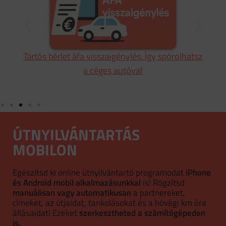
sz
A nyílt végű pénzügyi lízing titkai: Mikor éri meg
igazán?
ÚTNYILVÁNTARTÁS
MOBILON
Egészítsd ki online útnyilvántartó programodat
iPhone
és Android mobil alkalmazásunkkal
is! Rögzítsd
manuálisan vagy automatikusan
a partnereket,
címeket, az útjaidat, tankolásokat és a hóvégi km óra
állásaidat! Ezeket
szerkesztheted a számítógépeden
is.