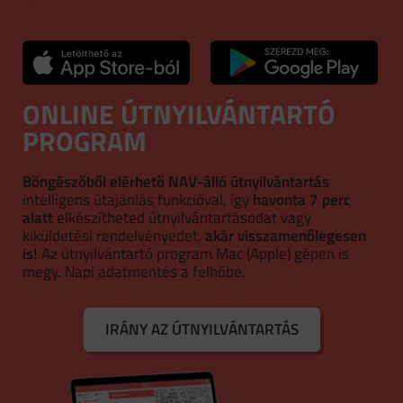
ONLINE ÚTNYILVÁNTARTÓ
PROGRAM
Böngészőből elérhető NAV-álló útnyilvántartás
intelligens útajánlás funkcióval, így
havonta 7 perc
alatt
elkészítheted útnyilvántartásodat vagy
kiküldetési rendelvényedet,
akár visszamenőlegesen
is!
Az útnyilvántartó program Mac (Apple) gépen is
megy. Napi adatmentés a felhőbe.
IRÁNY AZ ÚTNYILVÁNTARTÁS