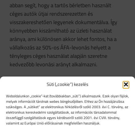
abban segít, hogy a tartós bérletben használt
céges autók útjai rendszerezetten és
visszakereshetően legyenek dokumentálva. Így
könnyebben kiszámítható az üzleti használat
aránya, ami különösen akkor lehet fontos, ha a
vállalkozás az 50%-os ÁFA-levonás helyett a
tényleges céges használat alapján szeretne
kedvezőbb levonási arányt alkalmazni.
Mikor lehet jó döntés az autó tartós
Süti („cookie”) kezelés
bérlet, és mikor nem?
Weboldalunkon „cookie”-kat (továbbiakban „süti”) alkalmazunk. Ezek olyan fájlok,
melyek információt tárolnak webes böngészőjében. Ehhez az Ön hozzájárulása
Az
autó tartós bérlet akkor lehet jó választás,
ha a
szükséges. A „sütiket” az elektronikus hírközlésről szóló 2003. évi C. törvény, az
vállalkozás céges autót szeretne használni, de
elektronikus kereskedelmi szolgáltatások, az információs társadalommal
összefüggő szolgáltatások egyes kérdéseiről szóló 2001. évi CVIII. törvény,
nem akar saját tulajdonú járművet vásárolni,
valamint az Európai Unió előírásainak megfelelően használjuk.
értékesíteni, szervizeltetni és hosszú távon