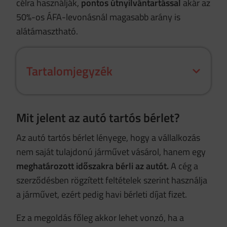
célra használják,
pontos útnyilvántartással
akár az
50%-os ÁFA-levonásnál magasabb arány is
alátámasztható.
Tartalomjegyzék
Mit jelent az autó tartós bérlet?
Az autó tartós bérlet lényege, hogy a vállalkozás
nem saját tulajdonú járművet vásárol, hanem egy
meghatározott időszakra bérli az autót.
A cég a
szerződésben rögzített feltételek szerint használja
a járművet, ezért pedig havi bérleti díjat fizet.
Ez a megoldás főleg akkor lehet vonzó, ha a