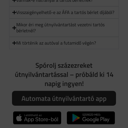
Vannak-e hátrányai a tartós bérletnek?
Visszaigényelhető-e az ÁFA a tartós bérlet díjából?
Mikor éri meg útnyilvántartást vezetni tartós
bérletnél?
Mi történik az autóval a futamidő végén?
Spórolj százezreket
útnyilvántartással – próbáld ki 14
napig ingyen!
Automata útnyilvántartó app