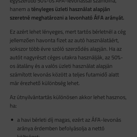
egyszerűbb 50%-os ÁFA-levonással számolna,
hanem a
tényleges üzleti használat alapján
szeretné meghatározni a levonható ÁFA arányát.
Ez azért lehet lényeges, mert tartós bérletnél a cég
jellemzően havonta fizet az autó használatáért,
sokszor több évre szóló szerződés alapján. Ha az
autót nagyrészt céges utakra használják, az 50%-
os átalány és a valós üzleti használat alapján
számított levonás között a teljes futamidő alatt
már érezhető különbség lehet.
Az útnyilvántartás különösen akkor lehet hasznos,
ha:
a havi bérleti díj magas, ezért az ÁFA-levonás
aránya érdemben befolyásolja a nettó
költséget;