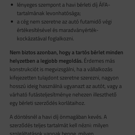
lényeges szempont a havi bérleti díj ÁFA-
tartalmának levonhatósága;
a cég nem szeretne az autó futamidő végi
értékesítésével és maradványérték-
kockázatával foglalkozni.
Nem biztos azonban, hogy a tartós bérlet minden
helyzetben a legjobb megoldás.
Érdemes más
konstrukciót is megvizsgálni, ha a vállalkozás
kifejezetten tulajdont szeretne szerezni, nagyon
hosszú ideig használná ugyanazt az autót, vagy a
várható futásteljesítménye nehezen illeszthető
egy bérleti szerződés korlátaihoz.
A döntésnél a havi díj önmagában kevés. A
szerződés teljes tartalmát kell nézni: milyen
szolgáltatások vannak benne, milyen