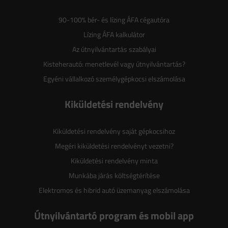
90-100% bér- és lízing ÁFA cégautóra
Lízing ÁFA kalkulátor
Az útnyilvántartás szabályai
Kisteherautó: menetlevél vagy útnyilvántartás?
Egyéni vállalkozó személygépkocsi elszámolása
Kiküldetési rendelvény
Kiküldetési rendelvény saját gépkocsihoz
Megéri kiküldetési rendelvényt vezetni?
Kiküldetési rendelvény minta
Munkába járás költségtérítése
Elektromos és hibrid autó üzemanyag elszámolása
Útnyilvántartó program és mobil app