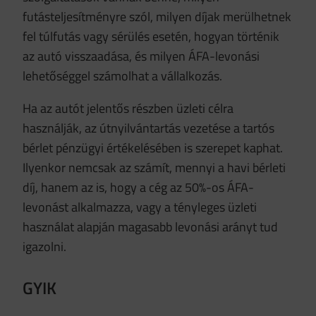
futásteljesítményre szól, milyen díjak merülhetnek
fel túlfutás vagy sérülés esetén, hogyan történik
az autó visszaadása, és milyen ÁFA-levonási
lehetőséggel számolhat a vállalkozás.
Ha az autót jelentős részben üzleti célra
használják, az útnyilvántartás vezetése a tartós
bérlet pénzügyi értékelésében is szerepet kaphat.
Ilyenkor nemcsak az számít, mennyi a havi bérleti
díj, hanem az is, hogy a cég az 50%-os ÁFA-
levonást alkalmazza, vagy a tényleges üzleti
használat alapján magasabb levonási arányt tud
igazolni.
GYIK