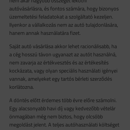
nem akar nagyobb összeget lekötni
autóvásárlásra, és fontos számára, hogy bizonyos
üzemeltetési feladatokat a szolgáltató kezeljen.
Ilyenkor a vállalkozás nem az autó tulajdonlására,
hanem annak használatára fizet.
Saját autó vásárlása akkor lehet racionálisabb, ha
a cég hosszú távon ugyanazt az autót használná,
nem zavarja az értékvesztés és az értékesítés
kockázata, vagy olyan speciális használati igényei
vannak, amelyeket egy tartós bérleti szerződés
korlátozna.
A döntés előtt érdemes több évre előre számolni.
Egy alacsonyabb havi díj vagy kedvezőbb vételár
önmagában még nem biztos, hogy olcsóbb
megoldást jelent. A teljes autóhasználati költséget