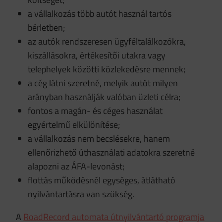
a vállalkozás több autót használ tartós
bérletben;
az autók rendszeresen ügyféltalálkozókra,
kiszállásokra, értékesítői utakra vagy
telephelyek közötti közlekedésre mennek;
a cég látni szeretné, melyik autót milyen
arányban használják valóban üzleti célra;
fontos a magán- és céges használat
egyértelmű elkülönítése;
a vállalkozás nem becslésekre, hanem
ellenőrizhető úthasználati adatokra szeretné
alapozni az ÁFA-levonást;
flottás működésnél egységes, átlátható
nyilvántartásra van szükség.
A
RoadRecord automata útnyilvántartó programja