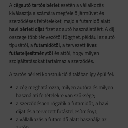
A
cégautó tartós bérlet
esetén a vállalkozás
kiválasztja a számára megfelelő járművet és
szerződéses feltételeket, majd a futamidő alatt
havi bérleti díjat
fizet az autó használatáért. A díj
összege több tényezőtől függhet, például az autó
típusától, a
futamidőtől,
a tervezett
éves
futásteljesítménytől
és attól, hogy milyen
szolgáltatásokat tartalmaz a szerződés.
A tartós bérleti konstrukció általában így épül fel:
a cég meghatározza, milyen autóra és milyen
használati feltételekre van szüksége;
a szerződésben rögzítik a futamidőt, a havi
díjat és a tervezett futásteljesítményt;
a vállalkozás a futamidő alatt használja az
autót;