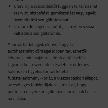
a havi díj a szerződéstől függően tartalmazhat
szervizt, biztosítást, gumikezelést vagy egyéb
üzemeltetési szolgáltatásokat;
a futamidő végén az autót jellemzően
vissza
kell adni
a szolgáltatónak.
A tartós bérlet egyik előnye, hogy az
autóhasználat költségei jobban tervezhetők
lehetnek, mint saját tulajdonú autó esetén.
Ugyanakkor a szerződés részleteire érdemes
különösen figyelni: fontos lehet a
futásteljesítmény-korlát, a visszaadáskori állapot,
az esetleges többletdíjak, valamint az, hogy
pontosan milyen szolgáltatások tartoznak bele a
havi díjba.