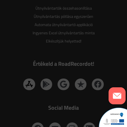
Útnyilvántartók összehasonlítása
Útnyilvántartás pótlása egyszerűen
Automata útnyilvántartó applikáció
Ingyenes Excel útnyilvántartás minta
Elkészítjük helyetted!
Értékeld a RoadRecordot!
Social Media