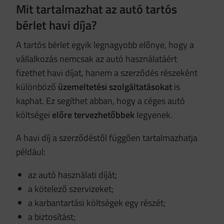
Mit tartalmazhat az autó tartós
bérlet havi díja?
A tartós bérlet egyik legnagyobb előnye, hogy a
vállalkozás nemcsak az autó használatáért
fizethet havi díjat, hanem a szerződés részeként
különböző
üzemeltetési szolgáltatásokat
is
kaphat. Ez segíthet abban, hogy a céges autó
költségei
előre tervezhetőbbek
legyenek.
A havi díj a szerződéstől függően tartalmazhatja
például:
az autó használati díját;
a kötelező szervizeket;
a karbantartási költségek egy részét;
a biztosítást;