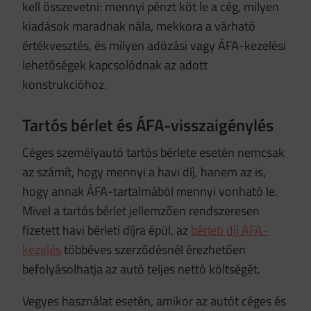
kell összevetni: mennyi pénzt köt le a cég, milyen
kiadások maradnak nála, mekkora a várható
értékvesztés, és milyen adózási vagy ÁFA-kezelési
lehetőségek kapcsolódnak az adott
konstrukcióhoz.
Tartós bérlet és ÁFA-visszaigénylés
Céges személyautó tartós bérlete esetén nemcsak
az számít, hogy mennyi a havi díj, hanem az is,
hogy annak ÁFA-tartalmából mennyi vonható le.
Mivel a tartós bérlet jellemzően rendszeresen
fizetett havi bérleti díjra épül, az
bérleti díj ÁFA-
kezelés
többéves szerződésnél érezhetően
befolyásolhatja az autó teljes nettó költségét.
Vegyes használat esetén, amikor az autót céges és