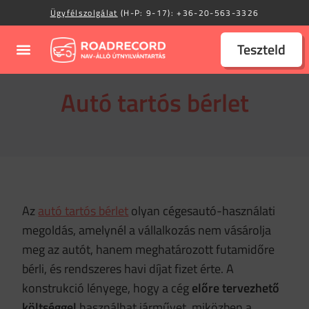
Ügyfélszolgálat
(H-P: 9-17):
+36-20-563-3326
Teszteld
Autó tartós bérlet
Az
autó tartós bérlet
olyan cégesautó-használati
megoldás, amelynél a vállalkozás nem vásárolja
meg az autót, hanem meghatározott futamidőre
bérli, és rendszeres havi díjat fizet érte. A
konstrukció lényege, hogy a cég
előre tervezhető
költséggel
használhat járművet, miközben a