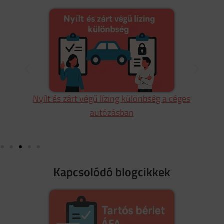
Lízing ÁFA céges személyautókra: Így írhatod le
a 90-100%-át is
Kapcsolódó blogcikkek