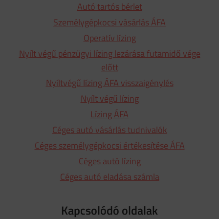
Autó tartós bérlet
Személygépkocsi vásárlás ÁFA
Operatív lízing
Nyílt végű pénzügyi lízing lezárása futamidő vége
előtt
Nyíltvégű lízing ÁFA visszaigénylés
Nyílt végű lízing
Lízing ÁFA
Céges autó vásárlás tudnivalók
Céges személygépkocsi értékesítése ÁFA
Céges autó lízing
Céges autó eladása számla
Kapcsolódó oldalak