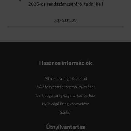
2026-os rendszámcseréről tudni kell
2026.05.05.
Hasznos információk
Mindent a cégautóadóról
NAV fogyasztási norma kalkulátor
Nyílt végű lízing vagy tartós bérlet?
Nyílt végű lízing könyvelése
Szótár
Útnyilvántartás