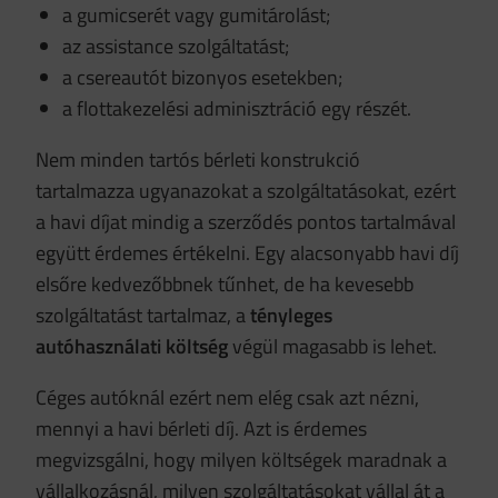
a gumicserét vagy gumitárolást;
az assistance szolgáltatást;
a csereautót bizonyos esetekben;
a flottakezelési adminisztráció egy részét.
Nem minden tartós bérleti konstrukció
tartalmazza ugyanazokat a szolgáltatásokat, ezért
a havi díjat mindig a szerződés pontos tartalmával
együtt érdemes értékelni. Egy alacsonyabb havi díj
elsőre kedvezőbbnek tűnhet, de ha kevesebb
szolgáltatást tartalmaz, a
tényleges
autóhasználati költség
végül magasabb is lehet.
Céges autóknál ezért nem elég csak azt nézni,
mennyi a havi bérleti díj. Azt is érdemes
megvizsgálni, hogy milyen költségek maradnak a
vállalkozásnál, milyen szolgáltatásokat vállal át a