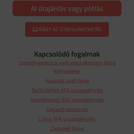
AI útajánlás vagy pótlás
IRÁNY AZ ÚTNYILVÁNTARTÁS
Kapcsolódó fogalmak
Személygépkocsi nyílt végű pénzügyi lízing
könyvelése
Használt autó lízing
Tartós bérlet ÁFA visszaigénylés
Személyautó ÁFA visszaigénylés
Cégautó beszerzés
Lízing ÁFA visszaigénylés
Zártvégű lízing