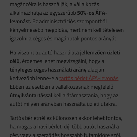
magáncélra is használják, a vállalkozás
alkalmazhatja az egyszerűbb
50%-os ÁFA-
levonást.
Ez adminisztrációs szempontból
kényelmesebb megoldás, mert nem kell tételesen
igazolni a céges és magánutak pontos arányát.
Ha viszont az autó használata
jellemzően üzleti
célú,
érdemes lehet megvizsgálni, hogy a
tényleges céges használati arány
alapján
kedvezőbb lenne-e a
tartós bérlet ÁFA-levonás
.
Ebben az esetben a vállalkozásnak megfelelő
útnyilvántartással
kell alátámasztania, hogy az
autót milyen arányban használta üzleti utakra.
Tartós bérletnél ez különösen akkor lehet fontos,
ha magas a havi bérleti díj, több autót használ a
cég, vagy a szerződés hosszabb futamidőre szól.