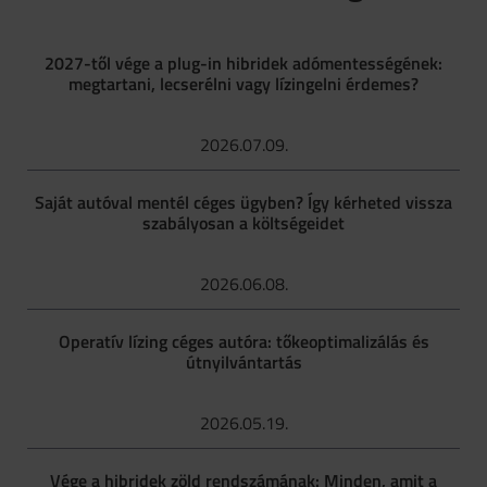
2027-től vége a plug-in hibridek adómentességének:
megtartani, lecserélni vagy lízingelni érdemes?
2026.07.09.
Saját autóval mentél céges ügyben? Így kérheted vissza
szabályosan a költségeidet
2026.06.08.
Operatív lízing céges autóra: tőkeoptimalizálás és
útnyilvántartás
2026.05.19.
Vége a hibridek zöld rendszámának: Minden, amit a