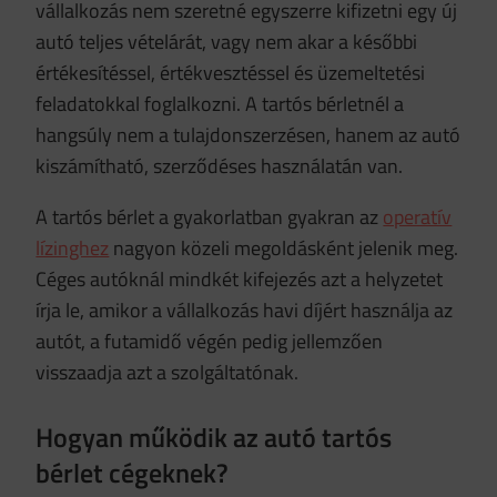
vállalkozás nem szeretné egyszerre kifizetni egy új
autó teljes vételárát, vagy nem akar a későbbi
értékesítéssel, értékvesztéssel és üzemeltetési
feladatokkal foglalkozni. A tartós bérletnél a
hangsúly nem a tulajdonszerzésen, hanem az autó
kiszámítható, szerződéses használatán van.
A tartós bérlet a gyakorlatban gyakran az
operatív
lízinghez
nagyon közeli megoldásként jelenik meg.
Céges autóknál mindkét kifejezés azt a helyzetet
írja le, amikor a vállalkozás havi díjért használja az
autót, a futamidő végén pedig jellemzően
visszaadja azt a szolgáltatónak.
Hogyan működik az autó tartós
bérlet cégeknek?