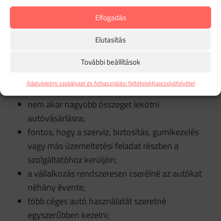
kezelni. Ilyenkor a hangsúly nem az autó
birtoklásán, hanem a kiszámítható, szerződéses
Elfogadás
autóhasználaton van.
Elutasítás
A tartós bérlet különösen akkor lehet előnyös, ha:
További beállítások
a cég előre tervezhető havi autóhasználati
Adatvédelmi szabályzat és felhasználási feltételek
Kapcsolatfelvétel
költséget szeretne;
nem akar nagyobb összeget lekötni
autóvásárlásra;
fontos, hogy a szerviz, biztosítás, gumikezelés
vagy más üzemeltetési feladat részben a
szolgáltatóhoz kerüljön;
a vállalkozás rendszeresen cserélné az autókat
néhány évente;
több céges autó használatát szeretné
egyszerűbben kezelni;