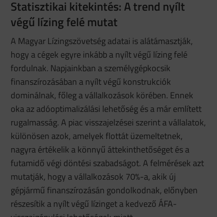
Statisztikai kitekintés: A trend nyílt
végű lízing felé mutat
A Magyar Lízingszövetség adatai is alátámasztják,
hogy a cégek egyre inkább a nyílt végű lízing felé
fordulnak. Napjainkban a személygépkocsik
finanszírozásában a nyílt végű konstrukciók
dominálnak, főleg a vállalkozások körében. Ennek
oka az adóoptimalizálási lehetőség és a már említett
rugalmasság. A piac visszajelzései szerint a vállalatok,
különösen azok, amelyek flottát üzemeltetnek,
nagyra értékelik a könnyű áttekinthetőséget és a
futamidő végi döntési szabadságot. A felmérések azt
mutatják, hogy a vállalkozások 70%-a, akik új
gépjármű finanszírozásán gondolkodnak, előnyben
részesítik a nyílt végű lízinget a kedvező ÁFA-