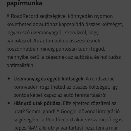
papírmunka
A RoadRecord segítségével könnyedén nyomon
követheted az autóhoz kapcsolódó összes költséget,
legyen szó üzemanyagról, szervízről, vagy
parkolásról. Az automatikus összesítésnek
köszönhetően mindig pontosan tudni fogod,
mennyibe kerül a cégednek az autózás, és hol tudsz
optimalizálni.
Üzemanyag és egyéb költségek:
A rendszerbe
könnyedén rögzítheted az összes költséget, így
pontos képet kapsz az autó fenntartásáról.
Hiányzó utak pótlása:
Elfelejtetted rögzíteni az
utat? Semmi gond! A Google Idővonal integráció
segítségével a RoadRecord akár visszamenőleg is
képes NAV-álló útnyilvántartást készíteni a már