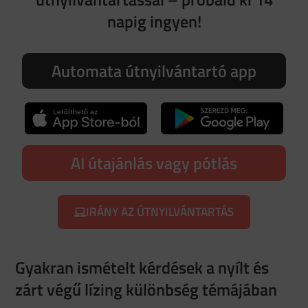
napig ingyen!
Automata útnyilvántartó app
AI útajánlás vagy pótlás
IRÁNY AZ ÚTNYILVÁNTARTÁS
Gyakran ismételt kérdések a nyílt és
zárt végű lízing különbség témájában