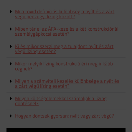
Mi a rövid definíciós különbség a nyílt és a zárt
végű pénzügyi lízing között?
Miben tér el az ÁFA-kezelés a két konstrukciónál
személygépkocsi esetén?
Ki és mikor szerzi meg a tulajdont nyílt és zárt
végű lízing esetén?
Mikor melyik lízing konstrukció éri meg inkább
cégnek?
Milyen a számviteli kezelés különbsége a nyílt és
a zárt végű lízing esetén?
Milyen költségelemekkel számoljak a lízing
döntésnél?
Hogyan döntsek gyorsan: nyílt vagy zárt végű?