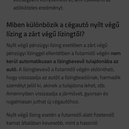
adóköteles eredményt.
Miben különbözik a cégautó nyílt végű
lízing a zárt végű lízingtől?
Nyílt végű pénzügyi lízing esetében a zárt végű
pénzügyi lízinggel ellentétben a futamidő végén
nem
kerül automatikusan a lízingbevevő tulajdonába az
autó.
A lízingbevevő a futamidő végén eldöntheti,
hogy visszaadja az autót a lízingbeadónak, harmadik
személyt jelöl ki, akinek a tulajdona lehet, stb.
Amennyiben visszaadja a járművet, gyorsan és
rugalmasan juthat új cégautóhoz.
Nyílt végű lízing esetén a futamidő alatt fizetendő
kamat általában kevesebb, mint a hasonló