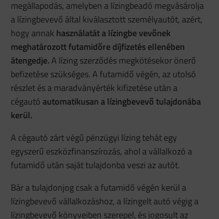
megállapodás, amelyben a lízingbeadó megvásárolja
a lízingbevevő által kiválasztott személyautót, azért,
hogy annak
használatát a lízingbe vevőnek
meghatározott futamidőre díjfizetés ellenében
átengedje.
A lízing szerződés megkötésekor önerő
befizetése szükséges. A futamidő végén, az utolsó
részlet és a maradványérték kifizetése után a
cégautó
automatikusan a lízingbevevő tulajdonába
kerül.
A cégautó zárt végű pénzügyi lízing tehát egy
egyszerű eszközfinanszírozás, ahol a vállalkozó a
futamidő után saját tulajdonba veszi az autót.
Bár a tulajdonjog csak a futamidő végén kerül a
lízingbevevő vállalkozáshoz, a lízingelt autó végig a
lízingbevevő könyveiben szerepel, és jogosult az