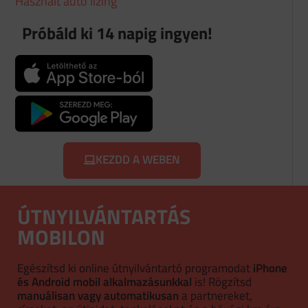
Használt autó lízing
Próbáld ki 14 napig ingyen!
KEZDD A WEBEN
ÚTNYILVÁNTARTÁS
MOBILON
Egészítsd ki online útnyilvántartó programodat
iPhone
és Android mobil alkalmazásunkkal
is! Rögzítsd
manuálisan vagy automatikusan
a partnereket,