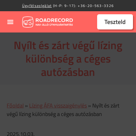
Ügyfélszolgálat
(H-P: 9-17):
+36-20-563-3326
Teszteld
Nyílt és zárt végű lízing
különbség a céges
autózásban
Főoldal
»
Lízing ÁFA visszaigénylés
»
Nyílt és zárt
végű lízing különbség a céges autózásban
2025.10.03.