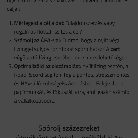
figyelembe véve a vállalkozásod egyedi jellemzőit és
céljait.
Mérlegeld a céljaidat:
Tulajdonszerzés vagy
rugalmas flottafrissítés a cél?
Számolj az ÁFA-val:
Tudtad, hogy a nyílt végű
lízinggel súlyos forintokat spórolhatsz? A
zárt
végű autó lízing
esetében erre nincs lehetőséged!
Optimalizáld az elszámolást:
nyílt lízing esetén, a
RoadRecord segíteni fog a pontos, stresszmentes
és NAV-álló költségelszámolásban. Felejtsd el a
papírmunkát, és fókuszálj arra, ami igazán számít:
a vállalkozásodra!
Spórolj százezreket
útnyilvántartással – próbáld ki 14