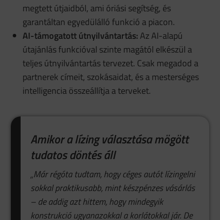
megtett útjaidból, ami óriási segítség, és
garantáltan egyedülálló funkció a piacon.
AI-támogatott útnyilvántartás:
Az AI-alapú
útajánlás funkcióval szinte magától elkészül a
teljes útnyilvántartás tervezet. Csak megadod a
partnerek címeit, szokásaidat, és a mesterséges
intelligencia összeállítja a terveket.
Amikor a lízing választása mögött
tudatos döntés áll
„Már régóta tudtam, hogy céges autót lízingelni
sokkal praktikusabb, mint készpénzes vásárlás
– de addig azt hittem, hogy mindegyik
konstrukció ugyanazokkal a korlátokkal jár. De