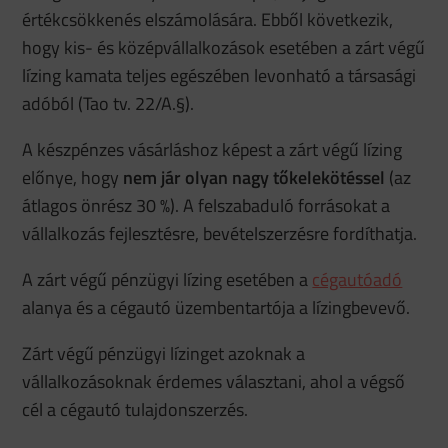
értékcsökkenés elszámolására. Ebből következik,
hogy kis- és középvállalkozások esetében a zárt végű
lízing kamata teljes egészében levonható a társasági
adóból (Tao tv. 22/A.§).
A készpénzes vásárláshoz képest a zárt végű lízing
előnye, hogy
nem jár olyan nagy tőkelekötéssel
(az
átlagos önrész 30 %). A felszabaduló forrásokat a
vállalkozás fejlesztésre, bevételszerzésre fordíthatja.
A zárt végű pénzügyi lízing esetében a
cégautóadó
alanya és a cégautó üzembentartója a lízingbevevő.
Zárt végű pénzügyi lízinget azoknak a
vállalkozásoknak érdemes választani, ahol a végső
cél a cégautó tulajdonszerzés.