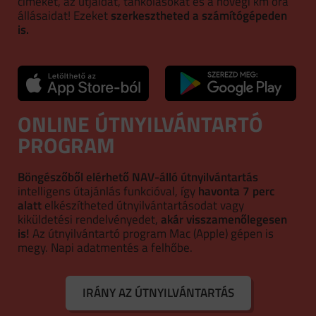
címeket, az útjaidat, tankolásokat és a hóvégi km óra
állásaidat! Ezeket
szerkesztheted a számítógépeden
is.
ONLINE ÚTNYILVÁNTARTÓ
PROGRAM
Böngészőből elérhető NAV-álló útnyilvántartás
intelligens útajánlás funkcióval, így
havonta 7 perc
alatt
elkészítheted útnyilvántartásodat vagy
kiküldetési rendelvényedet,
akár visszamenőlegesen
is!
Az útnyilvántartó program Mac (Apple) gépen is
megy. Napi adatmentés a felhőbe.
IRÁNY AZ ÚTNYILVÁNTARTÁS