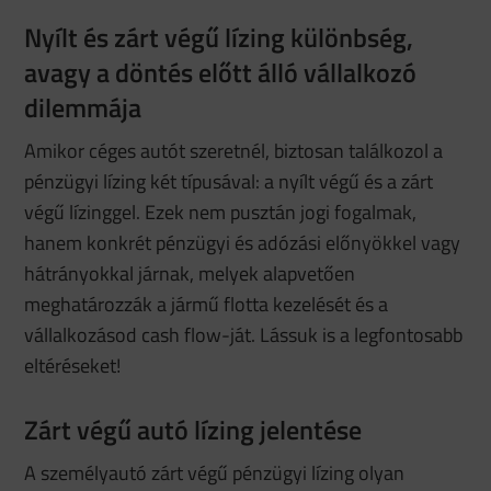
Nyílt és zárt végű lízing különbség,
avagy a döntés előtt álló vállalkozó
dilemmája
Amikor céges autót szeretnél, biztosan találkozol a
pénzügyi lízing két típusával: a nyílt végű és a zárt
végű lízinggel. Ezek nem pusztán jogi fogalmak,
hanem konkrét pénzügyi és adózási előnyökkel vagy
hátrányokkal járnak, melyek alapvetően
meghatározzák a jármű flotta kezelését és a
vállalkozásod cash flow-ját. Lássuk is a legfontosabb
eltéréseket!
Zárt végű autó lízing jelentése
A személyautó zárt végű pénzügyi lízing olyan