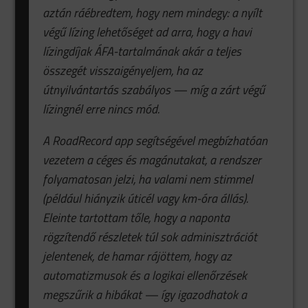
aztán ráébredtem, hogy nem mindegy: a nyílt
végű lízing lehetőséget ad arra, hogy a havi
lízingdíjak ÁFA-tartalmának akár a teljes
összegét visszaigényeljem, ha az
útnyilvántartás szabályos — míg a zárt végű
lízingnél erre nincs mód.
A RoadRecord app segítségével megbízhatóan
vezetem a céges és magánutakat, a rendszer
folyamatosan jelzi, ha valami nem stimmel
(például hiányzik úticél vagy km-óra állás).
Eleinte tartottam tőle, hogy a naponta
rögzítendő részletek túl sok adminisztrációt
jelentenek, de hamar rájöttem, hogy az
automatizmusok és a logikai ellenőrzések
megszűrik a hibákat — így igazodhatok a