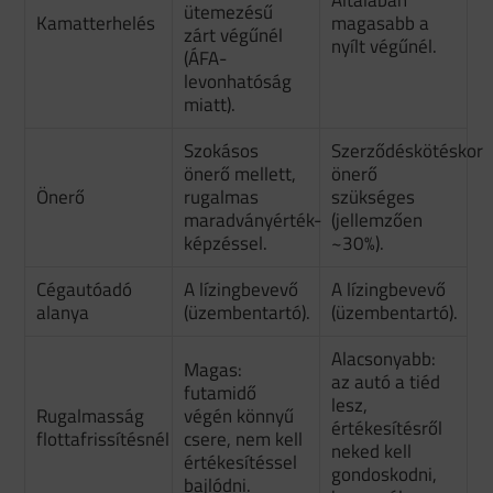
ütemezésű
Kamatterhelés
magasabb a
zárt végűnél
nyílt végűnél.
(ÁFA-
levonhatóság
miatt).
Szokásos
Szerződéskötéskor
önerő mellett,
önerő
Önerő
rugalmas
szükséges
maradványérték-
(jellemzően
képzéssel.
~30%).
Cégautóadó
A lízingbevevő
A lízingbevevő
alanya
(üzembentartó).
(üzembentartó).
Alacsonyabb:
Magas:
az autó a tiéd
futamidő
lesz,
Rugalmasság
végén könnyű
értékesítésről
flottafrissítésnél
csere, nem kell
neked kell
értékesítéssel
gondoskodni,
bajlódni.