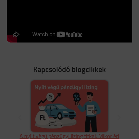
Kapcsolódó blogcikkek
A nyílt végű pénzügyi lízing titkai: Mikor éri