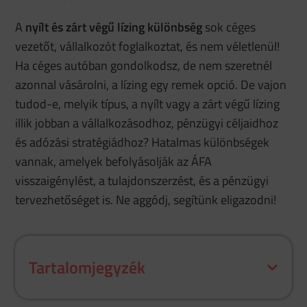
A
nyílt és zárt végű lízing különbség
sok céges
vezetőt, vállalkozót foglalkoztat, és nem véletlenül!
Ha céges autóban gondolkodsz, de nem szeretnél
azonnal vásárolni, a lízing egy remek opció. De vajon
tudod-e, melyik típus, a nyílt vagy a zárt végű lízing
illik jobban a vállalkozásodhoz, pénzügyi céljaidhoz
és adózási stratégiádhoz? Hatalmas különbségek
vannak, amelyek befolyásolják az ÁFA
visszaigénylést, a tulajdonszerzést, és a pénzügyi
tervezhetőséget is. Ne aggódj, segítünk eligazodni!
Tartalomjegyzék