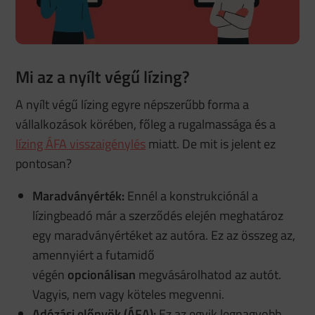
Mi az a nyílt végű lízing?
A nyílt végű lízing egyre népszerűbb forma a
vállalkozások körében, főleg a rugalmassága és a
lízing ÁFA visszaigénylés
miatt. De mit is jelent ez
pontosan?
Maradványérték:
Ennél a konstrukciónál a
lízingbeadó már a szerződés elején meghatároz
egy maradványértéket az autóra. Ez az összeg az,
amennyiért a futamidő
végén
opcionálisan
megvásárolhatod az autót.
Vagyis, nem vagy köteles megvenni.
Adózási előnyök (ÁFA):
Ez az egyik legnagyobb