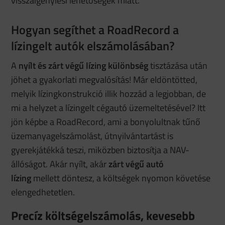
visszaigénylési lehetőségek miatt.
Hogyan segíthet a RoadRecord a
lízingelt autók elszámolásában?
A
nyílt és zárt végű lízing különbség
tisztázása után
jöhet a gyakorlati megvalósítás! Már eldöntötted,
melyik lízingkonstrukció illik hozzád a legjobban, de
mi a helyzet a lízingelt cégautó üzemeltetésével? Itt
jön képbe a RoadRecord, ami a bonyolultnak tűnő
üzemanyagelszámolást, útnyilvántartást is
gyerekjátékká teszi, miközben biztosítja a NAV-
állóságot. Akár nyílt, akár
zárt végű autó
lízing
mellett döntesz, a költségek nyomon követése
elengedhetetlen.
Precíz költségelszámolás, kevesebb