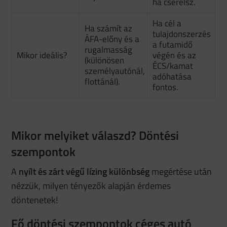
ha cserélsz.
Ha cél a
Ha számít az
tulajdonszerzés
ÁFA-előny és a
a futamidő
rugalmasság
Mikor ideális?
végén és az
(különösen
ÉCS/kamat
személyautónál,
adóhatása
flottánál).
fontos.
Mikor melyiket válaszd? Döntési
szempontok
A
nyílt és zárt végű lízing különbség
megértése után
nézzük, milyen tényezők alapján érdemes
döntenetek!
Fő döntési szempontok céges autó