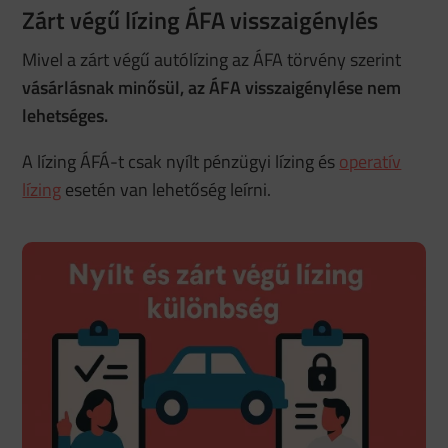
Zárt végű lízing ÁFA visszaigénylés
Mivel a zárt végű autólízing az ÁFA törvény szerint
vásárlásnak minősül, az ÁFA visszaigénylése nem
lehetséges.
A lízing ÁFÁ-t csak nyílt pénzügyi lízing és
operatív
lízing
esetén van lehetőség leírni.