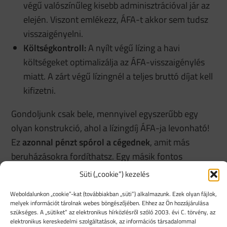
végű valószínűleg kisebb adminisztrációval jár az
elején. Viszont emlékezz, ÁFA-t akkor sem tudsz
visszaigényelni.
Költségkontroll:
A nyílt végű lízing a havi
költségeket optimalizálja az ÁFA-visszaigénylés
miatt. A zárt végű lízingnél a teljes bruttó díjat kell
kifizetni.
Gondoljunk csak bele, mennyivel egyszerűbb egy
olyan konstrukció, ahol a lízingdíj ÁFA-ja levonható!
Ez
azonnal pénzt spórol a cégednek
, amit más
beruházásokra fordíthatsz. Egy másik fontos
szempont a maradványérték kezelése. A nyílt végű
Süti („cookie”) kezelés
lízing esetén a futamidő végén választhatsz:
Weboldalunkon „cookie”-kat (továbbiakban „süti”) alkalmazunk. Ezek olyan fájlok,
melyek információt tárolnak webes böngészőjében. Ehhez az Ön hozzájárulása
Megveszed az autót
a maradványértéken.
szükséges. A „sütiket” az elektronikus hírközlésről szóló 2003. évi C. törvény, az
Visszaadod
a lízingbeadónak.
elektronikus kereskedelmi szolgáltatások, az információs társadalommal