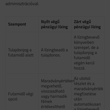
adminisztrációval.
Nyílt végű
Zárt végű
Szempont
pénzügyi lízing
pénzügyi lízing
A lízingbevevő
könyveiben
szerepel, de a
Tulajdonjog a
A lízingbeadó a
tulajdonjog a
futamidő alatt
tulajdonos.
futamidő
végén kerül
hozzá.
Az utolsó
Maradványértéken
részlet és a
megvehető,
maradványérték
visszaadható
Futamidő végi
megfizetése
vagy harmadik
opció
után
félnek
automatikusan
értékesíthető
a lízingbevevő