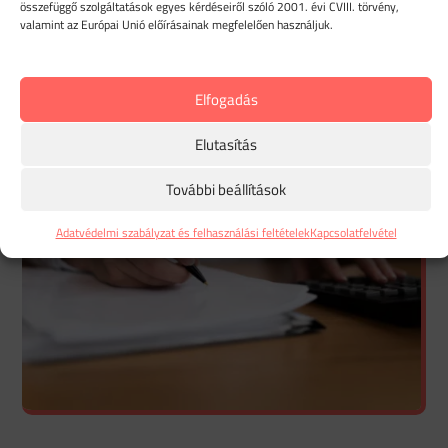
összefüggő szolgáltatások egyes kérdéseiről szóló 2001. évi CVIII. törvény,
Megnevezel egy harmadik felet
, aki megveszi.
valamint az Európai Unió előírásainak megfelelően használjuk.
Ez a döntési szabadság teszi a nyílt végű lízinget
vonzóvá a dinamikusan változó üzleti környezetben.
Elfogadás
Elutasítás
További beállítások
Adatvédelmi szabályzat és felhasználási feltételek
Kapcsolatfelvétel