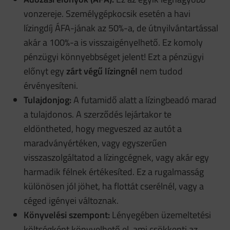
vonzereje. Személygépkocsik esetén a havi
lízingdíj ÁFA-jának az 50%-a, de útnyilvántartással
akár a 100%-a is visszaigényelhető. Ez komoly
pénzügyi könnyebbséget jelent! Ezt a pénzügyi
előnyt egy
zárt végű lízingnél
nem tudod
érvényesíteni.
Tulajdonjog:
A futamidő alatt a lízingbeadó marad
a tulajdonos. A szerződés lejártakor te
eldöntheted, hogy megveszed az autót a
maradványértéken, vagy egyszerűen
visszaszolgáltatod a lízingcégnek, vagy akár egy
harmadik félnek értékesíted. Ez a rugalmasság
különösen jól jöhet, ha flottát cserélnél, vagy a
céged igényei változnak.
Könyvelési szempont:
Lényegében üzemeltetési
költségként könyvelhető el, ami csökkenti az