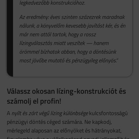
legkedvezőbb konstrukcióhoz.
Az eredmény: éves szinten százezrek maradnak
nálunk, a könyvelőm kevesebb javítást kér, és én
már nem attól tartok, hogy a rossz
lízingválasztás miatt veszítek — hanem
örömmel bízhatok abban, hogy a döntésünk
most jövőbe mutató és pénzügyileg előnyös.”
Válassz okosan lízing-konstrukciót és
számolj el profin!
A
nyílt és zárt végű lízing különbsége
kulcsfontosságú
pénzügyi döntés céged számára. Ne kapkodj,
mérlegeld alaposan az előnyöket és hátrányokat,