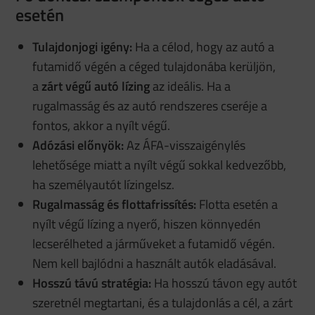
esetén
Tulajdonjogi igény:
Ha a célod, hogy az autó a
futamidő végén a céged tulajdonába kerüljön,
a
zárt végű autó lízing
az ideális. Ha a
rugalmasság és az autó rendszeres cseréje a
fontos, akkor a nyílt végű.
Adózási előnyök:
Az ÁFA-visszaigénylés
lehetősége miatt a nyílt végű sokkal kedvezőbb,
ha személyautót lízingelsz.
Rugalmasság és flottafrissítés:
Flotta esetén a
nyílt végű lízing a nyerő, hiszen könnyedén
lecserélheted a járműveket a futamidő végén.
Nem kell bajlódni a használt autók eladásával.
Hosszú távú stratégia:
Ha hosszú távon egy autót
szeretnél megtartani, és a tulajdonlás a cél, a zárt