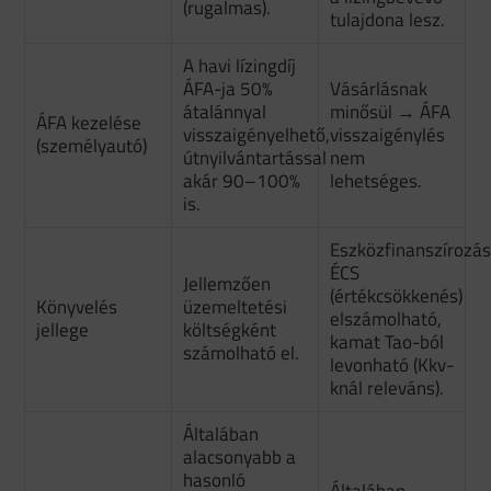
(rugalmas).
tulajdona lesz.
A havi lízingdíj
ÁFA-ja 50%
Vásárlásnak
átalánnyal
minősül → ÁFA
ÁFA kezelése
visszaigényelhető,
visszaigénylés
(személyautó)
útnyilvántartással
nem
akár 90–100%
lehetséges.
is.
Eszközfinanszírozás
ÉCS
Jellemzően
(értékcsökkenés)
Könyvelés
üzemeltetési
elszámolható,
jellege
költségként
kamat Tao-ból
számolható el.
levonható (Kkv-
knál releváns).
Általában
alacsonyabb a
hasonló
Általában