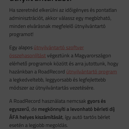
Ha szeretnéd elkerülni az időigényes és pontatlan
adminisztrációt, akkor válassz egy megbízható,
minden elvárásnak megfelelő útnyilvántartó
programot!
Egy alapos
útnyilvántartó szoftver
összehasonlítást
végeztünk a Magyarországon
elérhető programok között és arra jutottunk, hogy
hazánkban a RoadRecord
útnyilvántartó program
a legkedveltebb, leggyorsabb és legfejlettebb
módszer az útnyilvántartás vezetésére.
A RoadRecord használata nemcsak
gyors és
egyszerű
, de
megkönnyíti
a levonható bérleti díj
ÁFA helyes kiszámítását
, így autó tartós bérlet
esetén a legjobb megoldás.