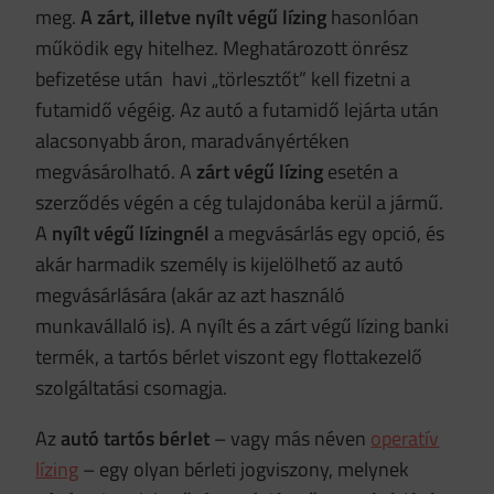
meg.
A zárt, illetve nyílt végű lízing
hasonlóan
működik egy hitelhez. Meghatározott önrész
befizetése után havi „törlesztőt” kell fizetni a
futamidő végéig. Az autó a futamidő lejárta után
alacsonyabb áron, maradványértéken
megvásárolható. A
zárt végű lízing
esetén a
szerződés végén a cég tulajdonába kerül a jármű.
A
nyílt végű lízingnél
a megvásárlás egy opció, és
akár harmadik személy is kijelölhető az autó
megvásárlására (akár az azt használó
munkavállaló is). A nyílt és a zárt végű lízing banki
termék, a tartós bérlet viszont egy flottakezelő
szolgáltatási csomagja.
Az
autó tartós bérlet
– vagy más néven
operatív
lízing
– egy olyan bérleti jogviszony, melynek