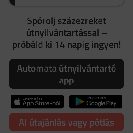
Spórolj százezreket
útnyilvántartással –
próbáld ki 14 napig ingyen!
Automata útnyilvántartó
app
AI útajánlás vagy pótlás