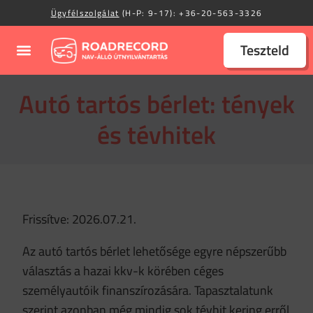
Ügyfélszolgálat
(H-P: 9-17):
+36-20-563-3326
Teszteld
Autó tartós bérlet: tények
és tévhitek
Frissítve: 2026.07.21.
Az autó tartós bérlet lehetősége egyre népszerűbb
választás a hazai kkv-k körében céges
személyautóik finanszírozására. Tapasztalatunk
szerint azonban még mindig sok tévhit kering erről