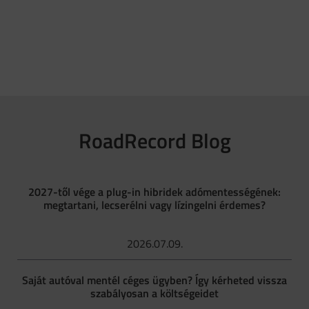
RoadRecord Blog
2027-től vége a plug-in hibridek adómentességének:
megtartani, lecserélni vagy lízingelni érdemes?
2026.07.09.
Saját autóval mentél céges ügyben? Így kérheted vissza
szabályosan a költségeidet