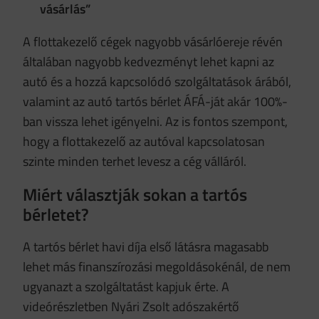
vásárlás”
A flottakezelő cégek nagyobb vásárlóereje révén
általában nagyobb kedvezményt lehet kapni az
autó és a hozzá kapcsolódó szolgáltatások árából,
valamint az autó tartós bérlet ÁFÁ-ját akár 100%-
ban vissza lehet igényelni. Az is fontos szempont,
hogy a flottakezelő az autóval kapcsolatosan
szinte minden terhet levesz a cég válláról.
Miért választják sokan a tartós
bérletet?
A tartós bérlet havi díja első látásra magasabb
lehet más finanszírozási megoldásokénál, de nem
ugyanazt a szolgáltatást kapjuk érte. A
videórészletben Nyári Zsolt adószakértő