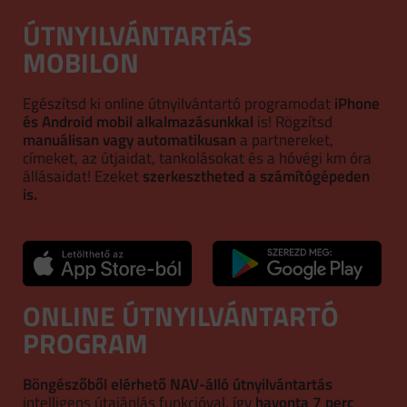
ÚTNYILVÁNTARTÁS
MOBILON
Egészítsd ki online útnyilvántartó programodat
iPhone
és Android mobil alkalmazásunkkal
is! Rögzítsd
manuálisan vagy automatikusan
a partnereket,
címeket, az útjaidat, tankolásokat és a hóvégi km óra
állásaidat! Ezeket
szerkesztheted a számítógépeden
is.
ONLINE ÚTNYILVÁNTARTÓ
PROGRAM
Böngészőből elérhető NAV-álló útnyilvántartás
intelligens útajánlás funkcióval, így
havonta 7 perc