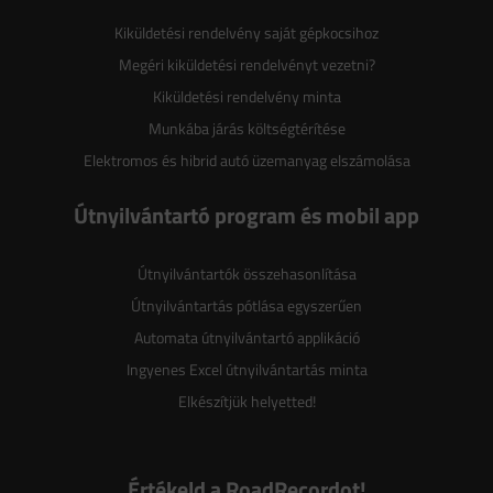
Kiküldetési rendelvény saját gépkocsihoz
Megéri kiküldetési rendelvényt vezetni?
Kiküldetési rendelvény minta
Munkába járás költségtérítése
Elektromos és hibrid autó üzemanyag elszámolása
Útnyilvántartó program és mobil app
Útnyilvántartók összehasonlítása
Útnyilvántartás pótlása egyszerűen
Automata útnyilvántartó applikáció
Ingyenes Excel útnyilvántartás minta
Elkészítjük helyetted!
Értékeld a RoadRecordot!