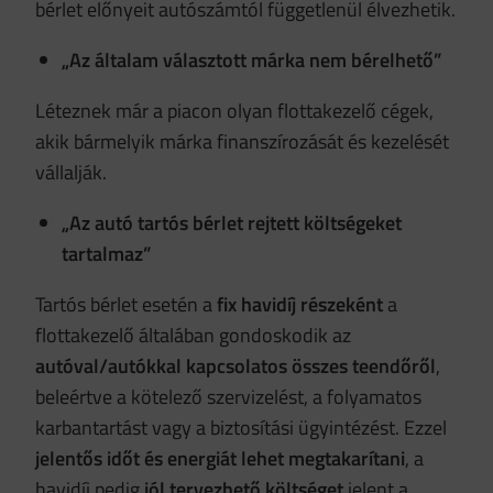
bérlet előnyeit autószámtól függetlenül élvezhetik.
„Az általam választott márka nem bérelhető”
Léteznek már a piacon olyan flottakezelő cégek,
akik bármelyik márka finanszírozását és kezelését
vállalják.
„Az autó tartós bérlet rejtett költségeket
tartalmaz”
Tartós bérlet esetén a
fix havidíj részeként
a
flottakezelő általában gondoskodik az
autóval/autókkal kapcsolatos összes teendőről
,
beleértve a kötelező szervizelést, a folyamatos
karbantartást vagy a biztosítási ügyintézést. Ezzel
jelentős időt és energiát lehet megtakarítani
, a
havidíj pedig
jól tervezhető költséget
jelent a