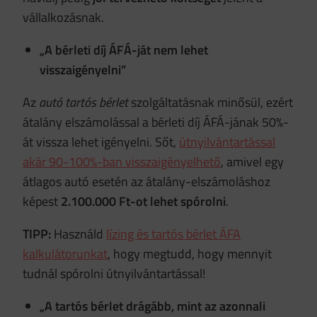
vállalkozásnak.
„A bérleti díj ÁFÁ-ját nem lehet
visszaigényelni”
Az
autó tartós bérlet
szolgáltatásnak minősül, ezért
átalány elszámolással a bérleti díj ÁFÁ-jának 50%-
át vissza lehet igényelni. Sőt,
útnyilvántartással
akár 90-100%-ban visszaigényelhető
, amivel egy
átlagos autó esetén az átalány-elszámoláshoz
képest
2.100.000 Ft-ot lehet spórolni
.
TIPP:
Használd
lízing és tartós bérlet ÁFA
kalkulátorunkat
, hogy megtudd, hogy mennyit
tudnál spórolni útnyilvántartással!
„A tartós bérlet drágább, mint az azonnali