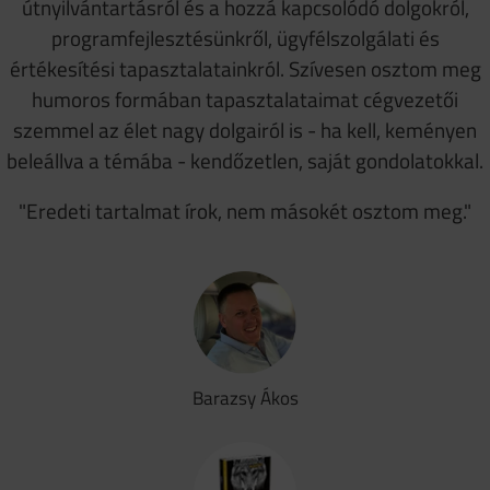
útnyilvántartásról és a hozzá kapcsolódó dolgokról,
programfejlesztésünkről, ügyfélszolgálati és
értékesítési tapasztalatainkról. Szívesen osztom meg
humoros formában tapasztalataimat cégvezetői
szemmel az élet nagy dolgairól is - ha kell, keményen
beleállva a témába - kendőzetlen, saját gondolatokkal.
"Eredeti tartalmat írok, nem másokét osztom meg."
Barazsy Ákos