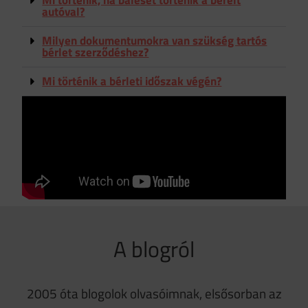
Mi történik, ha baleset történik a bérelt
autóval?
Milyen dokumentumokra van szükség tartós
bérlet szerződéshez?
Mi történik a bérleti időszak végén?
A blogról
2005 óta blogolok olvasóimnak, elsősorban az