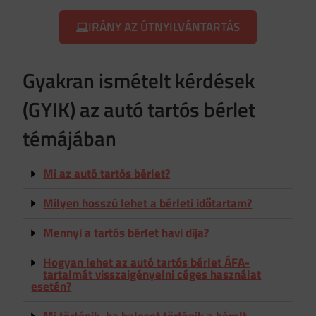
IRÁNY AZ ÚTNYILVÁNTARTÁS
Gyakran ismételt kérdések
(GYIK) az autó tartós bérlet
témájában
Mi az autó tartós bérlet?
Milyen hosszú lehet a bérleti időtartam?
Mennyi a tartós bérlet havi díja?
Hogyan lehet az autó tartós bérlet ÁFA-
tartalmát visszaigényelni céges használat
esetén?