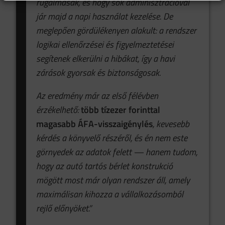
rugalmasak, és hogy sok adminisztrációval
jár majd a napi használat kezelése. De
meglepően gördülékenyen alakult: a rendszer
logikai ellenőrzései és figyelmeztetései
segítenek elkerülni a hibákat, így a havi
zárások gyorsak és biztonságosak.
Az eredmény már az első félévben
érzékelhető:
több tízezer forinttal
magasabb ÁFA-visszaigénylés
, kevesebb
kérdés a könyvelő részéről, és én nem este
görnyedek az adatok felett — hanem tudom,
hogy az autó tartós bérlet konstrukció
mögött most már olyan rendszer áll, amely
maximálisan kihozza a vállalkozásomból
rejlő előnyöket.”