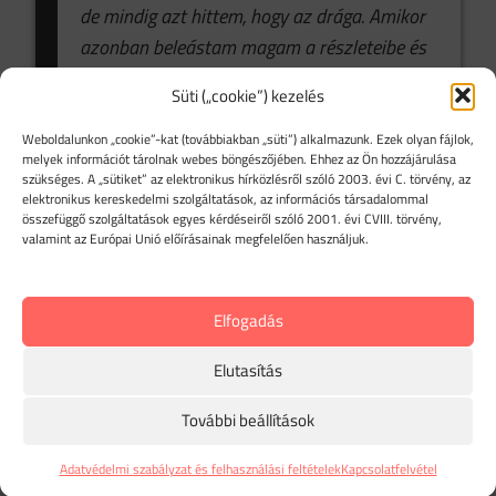
de mindig azt hittem, hogy az drága. Amikor
azonban beleástam magam a részleteibe és
rátaláltam a RoadRecord cikkére az autó
Süti („cookie”) kezelés
tartós bérlet lehetőségeiről, új szemszög
nyílt: ha jól vezetem az útnyilvántartást, a
Weboldalunkon „cookie”-kat (továbbiakban „süti”) alkalmazunk. Ezek olyan fájlok,
melyek információt tárolnak webes böngészőjében. Ehhez az Ön hozzájárulása
havi bérleti díj ÁFA-tartalmát a céges utak
szükséges. A „sütiket” az elektronikus hírközlésről szóló 2003. évi C. törvény, az
arányában visszaigényelhetem.
elektronikus kereskedelmi szolgáltatások, az információs társadalommal
összefüggő szolgáltatások egyes kérdéseiről szóló 2001. évi CVIII. törvény,
valamint az Európai Unió előírásainak megfelelően használjuk.
Elkezdtem használni a RoadRecord
mobilalkalmazását: minden utamat
automatikusan rögzíti, segít kitölteni az
Elfogadás
úticélokat, km-óra állásokat, és jelez, ha
Elutasítás
valami hiányzik. Az app + a webes felület
együttese biztosítja, hogy az adatok mindig
További beállítások
rendezettek legyenek. Eleinte féltem, hogy a
tartós bérlet kiadásai nem lesznek annyira
Adatvédelmi szabályzat és felhasználási feltételek
Kapcsolatfelvétel