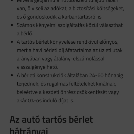
van, ő viseli az adókat, a biztosítási költségeket,
és ő gondoskodik a karbantartásról is.
Számos kényelmi szolgáltatás közül választhat
a bérlő.
A tartós bérlet könyvelése rendkívül előnyös,
mert a havi bérleti díj áfatartalma az üzleti utak
arányában vagy átalány-elszámolással
visszaigényelhető.
A bérleti konstrukciók általában 24-60 hónapig
terjednek, és rugalmas feltételeket kínálnak,
beleértve a kezdeti önrész csökkentését vagy
akár 0%-os induló díjat is.
Az autó tartós bérlet
hátrányai