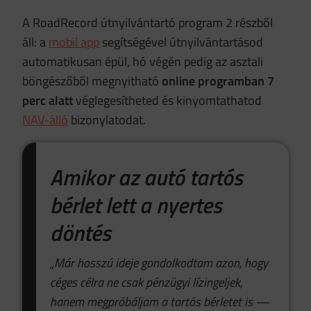
A RoadRecord útnyilvántartó program 2 részből
áll: a
mobil app
segítségével útnyilvántartásod
automatikusan épül, hó végén pedig az asztali
böngészőből megnyitható
online programban
7
perc alatt
véglegesítheted és kinyomtathatod
NAV-álló
bizonylatodat.
Amikor az autó tartós
bérlet lett a nyertes
döntés
„Már hosszú ideje gondolkodtam azon, hogy
céges célra ne csak pénzügyi lízingeljek,
hanem megpróbáljam a tartós bérletet is —