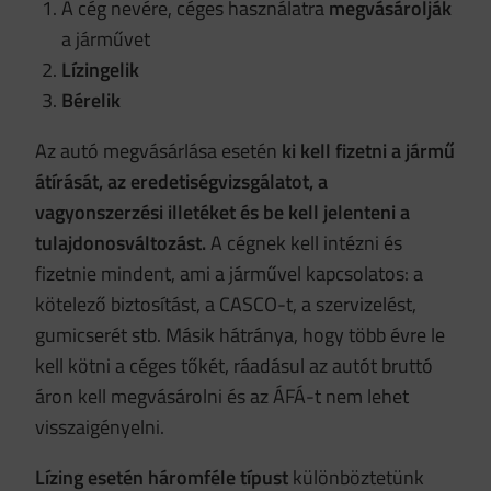
A cég nevére, céges használatra
megvásárolják
a járművet
Lízingelik
Bérelik
Az autó megvásárlása esetén
ki kell fizetni a jármű
átírását, az eredetiségvizsgálatot, a
vagyonszerzési illetéket és be kell jelenteni a
tulajdonosváltozást.
A cégnek kell intézni és
fizetnie mindent, ami a járművel kapcsolatos: a
kötelező biztosítást, a CASCO-t, a szervizelést,
gumicserét stb. Másik hátránya, hogy több évre le
kell kötni a céges tőkét, ráadásul az autót bruttó
áron kell megvásárolni és az ÁFÁ-t nem lehet
visszaigényelni.
Lízing esetén háromféle típust
különböztetünk