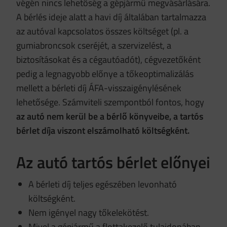
végén nincs lehetőség a gépjármű megvásárlására.
A bérlés ideje alatt a havi díj általában tartalmazza
az autóval kapcsolatos összes költséget (pl. a
gumiabroncsok cseréjét, a szervizelést, a
biztosításokat és a cégautóadót), cégvezetőként
pedig a legnagyobb előnye a tőkeoptimalizálás
mellett a bérleti díj ÁFA-visszaigénylésének
lehetősége
. Számviteli szempontból fontos, hogy
az autó nem kerül be a bérlő könyveibe, a tartós
bérlet díja viszont elszámolható költségként.
Az autó tartós bérlet előnyei
A bérleti díj teljes egészében levonható
költségként.
Nem igényel nagy tőkelekötést.
Mivel a gépjármű a flottakezelő tulajdonában