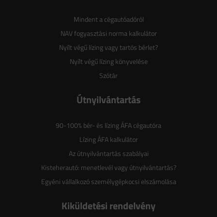
Mindent a cégautóadóról
NAV fogyasztási norma kalkulátor
Nyílt végű lízing vagy tartós bérlet?
Nyílt végű lízing könyvelése
Szótár
Útnyilvántartás
90-100% bér- és lízing ÁFA cégautóra
Lízing ÁFA kalkulátor
Az útnyilvántartás szabályai
Kisteherautó: menetlevél vagy útnyilvántartás?
Egyéni vállalkozó személygépkocsi elszámolása
Kiküldetési rendelvény