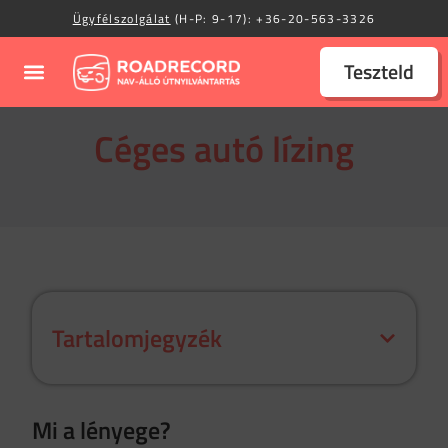
Ügyfélszolgálat
(H-P: 9-17):
+36-20-563-3326
Teszteld
Céges autó lízing
Tartalomjegyzék
Mi a lényege?