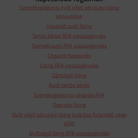
Személygépkocsi nyílt végű pénzügyi lízing
könyvelése
Használt autó lízing
Tartós bérlet ÁFA visszaigénylés
Személyautó ÁFA visszaigénylés
Cégautó beszerzés
Lízing ÁFA visszaigénylés
Zártvégű lízing
Autó tartós bérlet
Személygépkocsi vásárlás ÁFA
Operatív lízing
Nyílt végű pénzügyi lízing lezárása futamidő vége
előtt
Nyíltvégű lízing ÁFA visszaigénylés