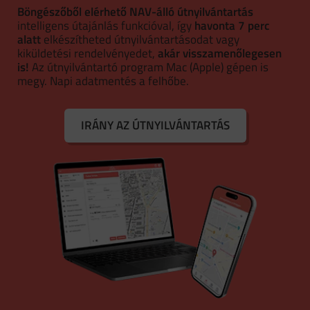
Böngészőből elérhető NAV-álló útnyilvántartás
intelligens útajánlás funkcióval, így
havonta 7 perc
alatt
elkészítheted útnyilvántartásodat vagy
kiküldetési rendelvényedet,
akár visszamenőlegesen
is!
Az útnyilvántartó program Mac (Apple) gépen is
megy. Napi adatmentés a felhőbe.
IRÁNY AZ ÚTNYILVÁNTARTÁS