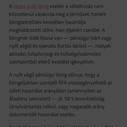
A
céges autó lízing
esetén a vállalkozás nem
közvetlenül vásárolja meg a járművet, hanem
lízingszerződés keretében használja
meghatározott időre, havi díjakért cserébe. A
lízingnek több típusa van — pénzügyi (zárt vagy
nyílt végű) és operatív (tartós bérlet) —, melyek
adózási, tulajdonjogi és költségelszámolási
szempontból eltérő kezelést igényelnek.
A nyílt végű pénzügyi lízing előnye, hogy a
lízingdíjakban szereplő ÁFA visszaigényelhető az
üzleti használat arányában (amennyiben az
áfaalany szervezet) — pl. 50 % levonhatóság
útnyilvántartás nélkül, vagy magasabb arány
dokumentált használat esetén.