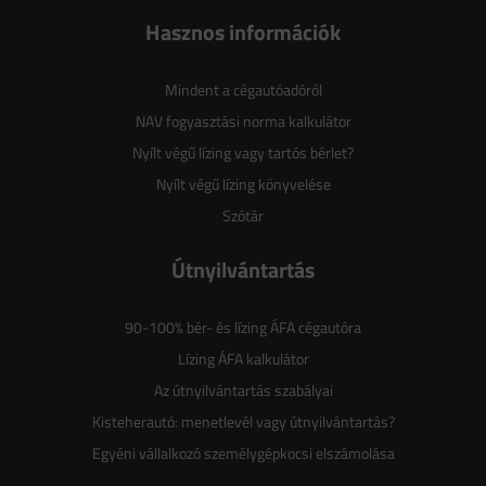
Hasznos információk
Mindent a cégautóadóról
NAV fogyasztási norma kalkulátor
Nyílt végű lízing vagy tartós bérlet?
Nyílt végű lízing könyvelése
Szótár
Útnyilvántartás
90-100% bér- és lízing ÁFA cégautóra
Lízing ÁFA kalkulátor
Az útnyilvántartás szabályai
Kisteherautó: menetlevél vagy útnyilvántartás?
Egyéni vállalkozó személygépkocsi elszámolása