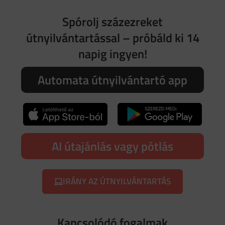
Spórolj százezreket
útnyilvántartással – próbáld ki 14
napig ingyen!
Automata útnyilvántartó app
AI útajánlás vagy pótlás
IRÁNY AZ ÚTNYILVÁNTARTÁS
Kapcsolódó fogalmak