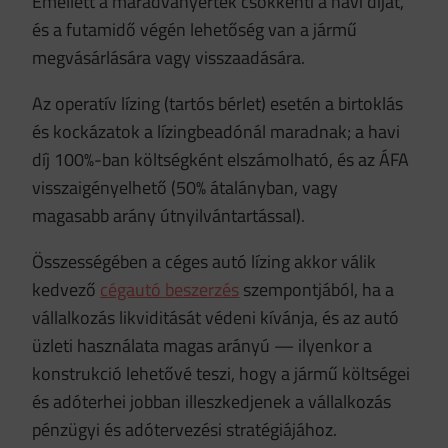
Emellett a maradványérték csökkenti a havi díjat,
és a futamidő végén lehetőség van a jármű
megvásárlására vagy visszaadására.
Az operatív lízing (tartós bérlet) esetén a birtoklás
és kockázatok a lízingbeadónál maradnak; a havi
díj 100%-ban költségként elszámolható, és az ÁFA
visszaigényelhető (50% átalányban, vagy
magasabb arány útnyilvántartással).
Összességében a céges autó lízing akkor válik
kedvező
cégautó beszerzés
szempontjából, ha a
vállalkozás likviditását védeni kívánja, és az autó
üzleti használata magas arányú — ilyenkor a
konstrukció lehetővé teszi, hogy a jármű költségei
és adóterhei jobban illeszkedjenek a vállalkozás
pénzügyi és adótervezési stratégiájához.