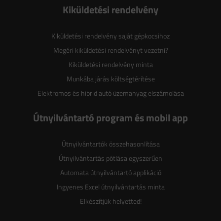
Kiküldetési rendelvény
Kiküldetési rendelvény saját gépkocsihoz
Megéri kiküldetési rendelvényt vezetni?
Kiküldetési rendelvény minta
Munkába járás költségtérítése
Elektromos és hibrid autó üzemanyag elszámolása
Útnyilvántartó program és mobil app
Útnyilvántartók összehasonlítása
Útnyilvántartás pótlása egyszerűen
Automata útnyilvántartó applikáció
Ingyenes Excel útnyilvántartás minta
Elkészítjük helyetted!