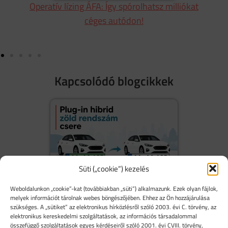
or
Operatív lízing ÁFA: Így spórolhatsz milliókat
N
céges autódon!
Kapcsolódó blogcikkek
Süti („cookie”) kezelés
s
Vége a hibridek zöld rendszámának: Minden,
Weboldalunkon „cookie”-kat (továbbiakban „süti”) alkalmazunk. Ezek olyan fájlok,
amit a 2026-os rendszámcseréről tudni kell
melyek információt tárolnak webes böngészőjében. Ehhez az Ön hozzájárulása
szükséges. A „sütiket” az elektronikus hírközlésről szóló 2003. évi C. törvény, az
elektronikus kereskedelmi szolgáltatások, az információs társadalommal
összefüggő szolgáltatások egyes kérdéseiről szóló 2001. évi CVIII. törvény,