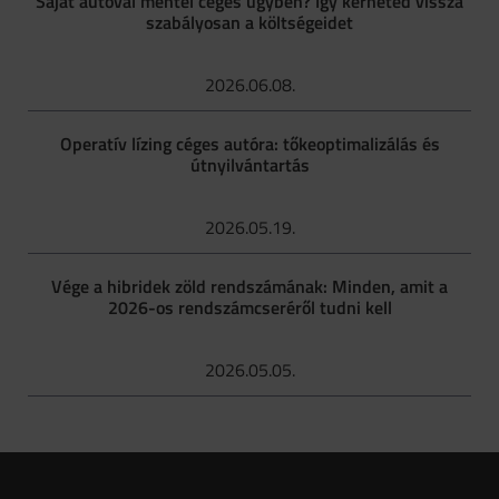
Saját autóval mentél céges ügyben? Így kérheted vissza
szabályosan a költségeidet
2026.06.08.
Operatív lízing céges autóra: tőkeoptimalizálás és
útnyilvántartás
2026.05.19.
Vége a hibridek zöld rendszámának: Minden, amit a
2026-os rendszámcseréről tudni kell
2026.05.05.