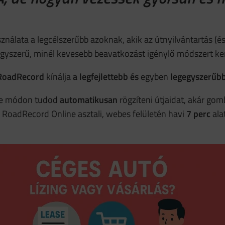
ználata a legcélszerűbb azoknak, akik az útnyilvántartás (é
 egyszerű, minél kevesebb beavatkozást igénylő módszert ke
RoadRecord
kínálja
a legfejlettebb és
egyben
legegyszerűb
éle módon tudod
automatikusan
rögzíteni útjaidat, akár go
 a RoadRecord Online asztali, webes felületén havi
7 perc
ala