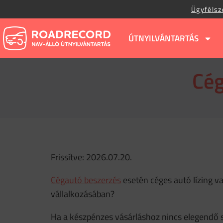
Ügyfélsz
ÚTNYILVÁNTARTÁS
Cég
Frissítve: 2026.07.20.
Cégautó beszerzés
esetén céges autó lízing v
vállalkozásában?
Ha a készpénzes vásárláshoz nincs elegendő sa