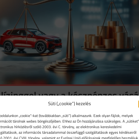
lízinggel vagy a készpénzes vásár
Süti („cookie”) kezelés
oldalunkon „cookie”-kat (továbbiakban „süti”) alkalmazunk. Ezek olyan fájlok, melyek
Á-ja vagy a lízing kamata a több?
ormációt tárolnak webes böngészőjében. Ehhez az Ön hozzájárulása szükséges. A „sütiket”
ktronikus hírközlésről szóló 2003. évi C. törvény, az elektronikus kereskedelmi
lgáltatások, az információs társadalommal összefüggő szolgáltatások egyes kérdéseiről
orán
utánanézni, hogy a kiválasztott járművet milyen feltétel
ló 2001. évi CVIII. törvény, valamint az Európai Unió előírásainak megfelelően használjuk.