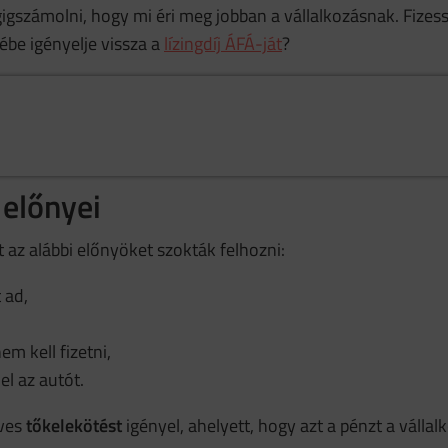
gszámolni, hogy mi éri meg jobban a vállalkozásnak. Fizesse
rébe igényelje vissza a
lízingdíj ÁFÁ-ját
?
 előnyei
t az alábbi előnyöket szokták felhozni:
 ad,
m kell fizetni,
el az autót.
ves
tőkelekötést
igényel, ahelyett, hogy azt a pénzt a vállal