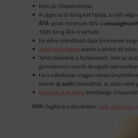
Nem jár tőkelekötéssel.
A céges autó lízing két fajtája, a nyílt végű
ÁFÁ
-jának minimum 50%-a
visszaigényel
100% lízing ÁFA is leírható.
Fix előre számítható díjak (nincsenek kiugr
Autó tartós bérlet
esetén a bérleti díj telje
Tartós bérletnél a flottakezelő, mint az au
gumiabroncs-cserén és egyéb szervizelésen 
Ha a vállalkozás magas maradványértékkel l
évente
új autót
használhat, az adás-vétel 
Használt autó lízing
lehetősége: a használ
TIPP:
Segítünk a döntésben:
nyílt végű vagy o