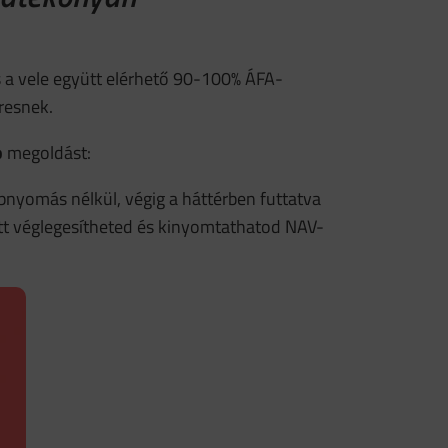
s a vele együtt elérhető 90-100% ÁFA-
resnek.
b
megoldást:
mbnyomás nélkül, végig a háttérben futtatva
tt véglegesítheted és kinyomtathatod NAV-