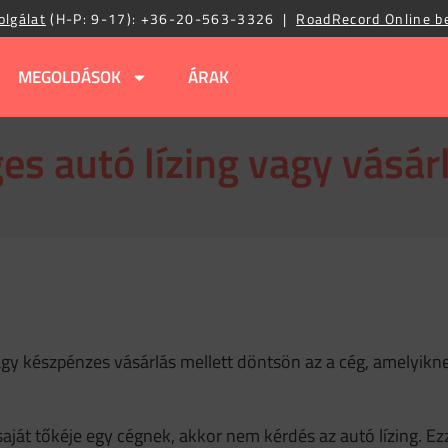
olgálat
(H-P: 9-17):
+36-20-563-3326
|
RoadRecord Online b
MEGOLDÁSOK
ÁRAK
es autó lízing vagy vásár
agy készpénzes vásárlás mellett döntsön az a cég, amelyikne
ját tőkéje egy cégnek, akkor nem kérdés az autó lízing. Ez