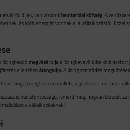
rülő fix díjak, van viszont
fenntartási költség
. A rendszer
hetnek, és időt, energiát vonnak el a vállalkozástól. Ezzel
ése
a lízingbeadó
megvásárolja
a lízingbevevő által kiválasztot
fizetés ellenében
átengedje
. A lízing szerződés megkötése
 havi lízingdíj megfizetése mellett, a gépkocsit már használh
sztása is kulcsfontosságú. Ismerd meg, hogyan biztosít az
malizálást a vállalkozásának!
i