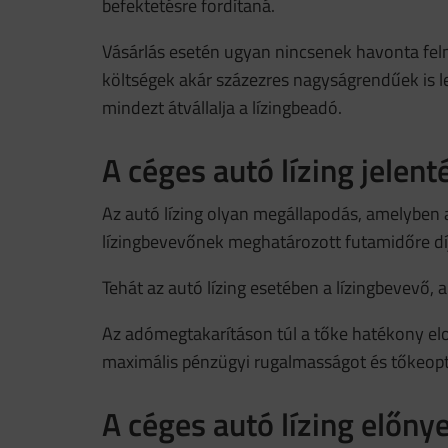
befektetésre fordítaná.
Vásárlás esetén ugyan nincsenek havonta felme
költségek akár százezres nagyságrendűek is le
mindezt átvállalja a lízingbeadó.
A céges autó lízing jelent
Az autó lízing olyan megállapodás, amelyben 
lízingbevevőnek meghatározott futamidőre díj
Tehát az autó lízing esetében a lízingbevevő, a
Az adómegtakarításon túl a tőke hatékony elo
maximális pénzügyi rugalmasságot és tőkeopti
A céges autó lízing előnye