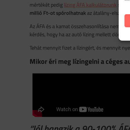
mértékét pedig
lízing ÁFA kalkulátorunk
segít
millió Ft-ot spórolhatnak
az átalány-elszámo
Az ÁFA és a kamat összehasonlítása nem olyan 
kérdés, hogy ha az autó lízing mellett dönt a 
Tehát mennyit fizet a lízingért, és mennyit n
Mikor éri meg lízingelni a céges a
“Jól hangzik a 90-100% ÁF