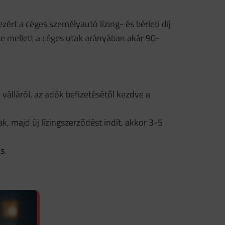
 ezért a céges személyautó lízing- és bérleti díj
e mellett a céges utak arányában akár 90-
 válláról, az adók befizetésétől kezdve a
k, majd új lízingszerződést indít, akkor 3-5
s.