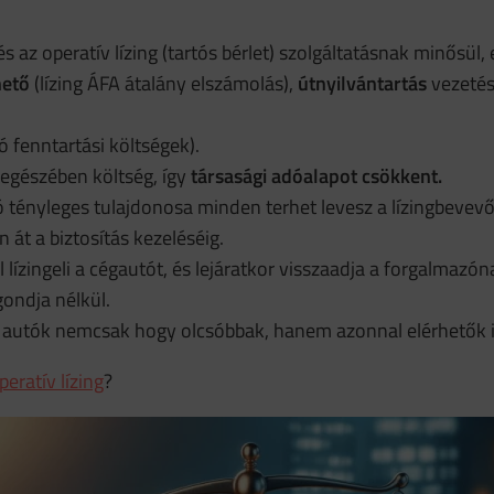
 és az operatív lízing (tartós bérlet) szolgáltatásnak minősül,
hető
(lízing ÁFA átalány elszámolás),
útnyilvántartás
vezetés
ó fenntartási költségek).
s egészében költség, így
társasági adóalapot csökkent.
tó tényleges tulajdonosa minden terhet levesz a lízingbevevő
át a biztosítás kezeléséig.
ízingeli a cégautót, és lejáratkor visszaadja a forgalmazóna
gondja nélkül.
t autók nemcsak hogy olcsóbbak, hanem azonnal elérhetők i
peratív lízing
?