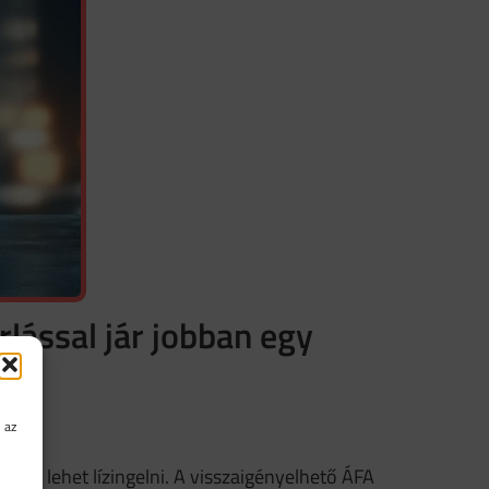
lással jár jobban egy
 az
ekkel lehet lízingelni. A visszaigényelhető ÁFA