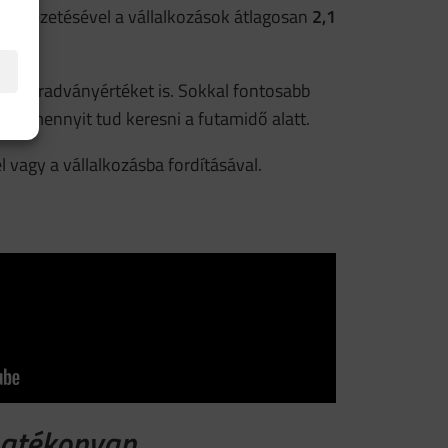
tás vezetésével a vállalkozások átlagosan
2,1
ing maradványértéket is. Sokkal fontosabb
zzal mennyit tud keresni a futamidő alatt.
 vagy a vállalkozásba fordításával.
hatékonyan