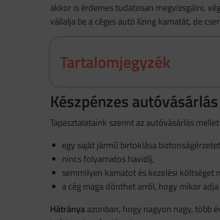
akkor is érdemes tudatosan megvizsgálni, végi
vállalja be a céges autó lízing kamatát, de cse
Tartalomjegyzék
Készpénzes autóvásárlás
Tapasztalataink szerint az autóvásárlás mellet
egy saját jármű birtoklása biztonságérzetet
nincs folyamatos havidíj,
semmilyen kamatot és kezelési költséget ne
a cég maga dönthet arról, hogy mikor adja 
Hátránya
azonban, hogy nagyon nagy, több é