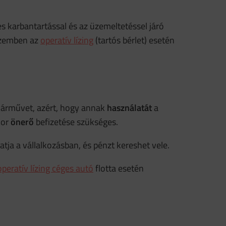
es karbantartással és az üzemeltetéssel járó
 szemben az
operatív lízing
(tartós bérlet) esetén
t járművet, azért, hogy annak
használatát
a
kor
önerő
befizetése szükséges.
atja a vállalkozásban, és pénzt kereshet vele.
operatív lízing céges autó
flotta esetén