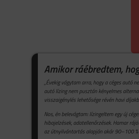
Amikor ráébredtem, hogy
„Évekig vágytam arra, hogy a céges autó ne
autó lízing nem pusztán kényelmes alternatív
visszaigénylés lehetősége révén havi díjakb
Nos, én belevágtam: lízingeltem egy új cég
hibajelzések, adatellenőrzések. Hamar rá
az útnyilvántartás alapján akár 90–100 %-