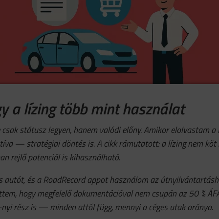
 a lízing több mint használat
 csak státusz legyen, hanem valódi előny. Amikor elolvastam a
a — stratégiai döntés is. A cikk rámutatott: a lízing nem köt le
an rejlő potenciál is kihasználható.
es autót, és a RoadRecord appot használom az útnyilvántartásh
jöttem, hogy megfelelő dokumentációval nem csupán az 50 % ÁF
nyi rész is — minden attól függ, mennyi a céges utak aránya.