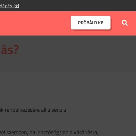
elépés
PRÓBÁLD KI!
lás?
k rendelkezésére áll a pénz a
zel szemben, ha lehetőség van a vásárlásra,