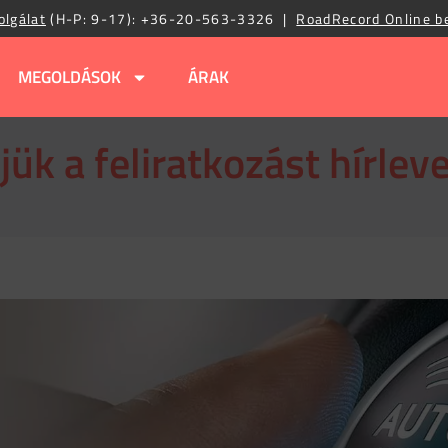
olgálat
(H-P: 9-17):
+36-20-563-3326
|
RoadRecord Online b
MEGOLDÁSOK
ÁRAK
ük a feliratkozást hírlev