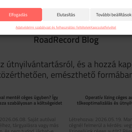
Elfogadás
Elutasítás
További beállítások
Adatvédelmi szabályzat és felhasználási feltételek
Kapcsolatfelvétel
RoadRecord Blog
az útnyilvántartásról, és a hozzá ka
közérthetően, emészthető formában
val mentél céges ügyben? Így
Operatív lízing céges a
sza szabályosan a költségeidet
tőkeoptimalizálás és útnyi
2026.06.08. Saját autóval
Létrehozva: 2026.05.19. Ma
élhez, tárgyalásra vagy más
cégnél felmerül a kérdés: ve
, és nem tudod, járhat-e
lízingeljünk céges autót? Ré