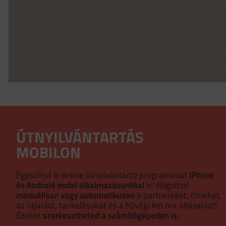
ÚTNYILVÁNTARTÁS
MOBILON
Egészítsd ki online útnyilvántartó programodat
iPhone
és Android mobil alkalmazásunkkal
is! Rögzítsd
manuálisan vagy automatikusan
a partnereket, címeket,
az útjaidat, tankolásokat és a hóvégi km óra állásaidat!
Ezeket
szerkesztheted a számítógépeden is.