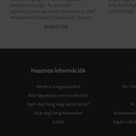
adómentessége. Az érintett
érte költség
vállalkozásoknak ezért nemcsak a zöld
számolható e
rendszám kötelező cseréjével, hanem
2026.07.09.
Hasznos információk
Mindent a cégautóadóról
90-100%
NAV fogyasztási norma kalkulátor
Nyílt végű lízing vagy tartós bérlet?
Az 
Nyílt végű lízing könyvelése
Kisteherautó
Szótár
Egyéni válla