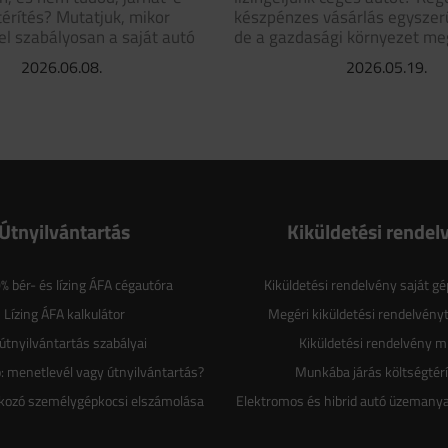
térítés? Mutatjuk, mikor
készpénzes vásárlás egyszer
l szabályosan a saját autó
de a gazdasági környezet meg
2026.06.08.
2026.05.19.
Útnyilvántartás
Kiküldetési rendel
 bér- és lízing ÁFA cégautóra
Kiküldetési rendelvény saját g
Lízing ÁFA kalkulátor
Megéri kiküldetési rendelvényt
útnyilvántartás szabályai
Kiküldetési rendelvény m
: menetlevél vagy útnyilvántartás?
Munkába járás költségtér
lkozó személygépkocsi elszámolása
Elektromos és hibrid autó üzemany