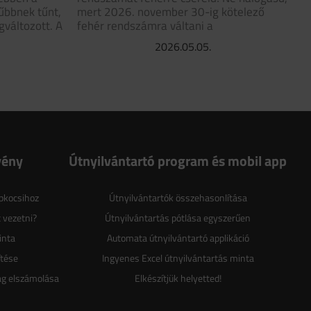
űbbnek tűnt,
mert 2026. november 30-ig kötelező
változott. A
fehér rendszámra váltani a
2026.05.05.
vény
Útnyilvántartó program és mobil app
épkocsihoz
Útnyilvántartók összehasonlítása
 vezetni?
Útnyilvántartás pótlása egyszerűen
inta
Automata útnyilvántartó applikáció
ítése
Ingyenes Excel útnyilvántartás minta
ag elszámolása
Elkészítjük helyetted!