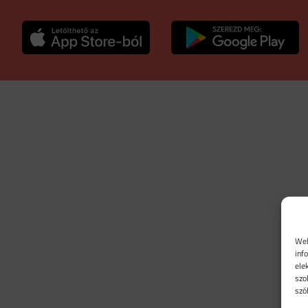
Web
inf
ele
szo
szó