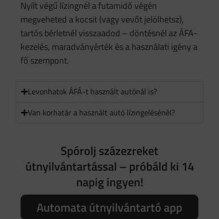
Nyílt végű lízingnél a futamidő végén
megveheted a kocsit (vagy vevőt jelölhetsz),
tartós bérletnél visszaadod – döntésnél az ÁFA-
kezelés, maradványérték és a használati igény a
fő szempont.
Levonhatok ÁFÁ-t használt autónál is?
Van korhatár a használt autó lízingelésénél?
Spórolj százezreket
útnyilvántartással – próbáld ki 14
napig ingyen!
Automata útnyilvántartó app