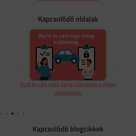
Kapcsolódó oldalak
ók
Nyílt és zárt végű lízing különbség a céges
L
autózásban
Kapcsolódó blogcikkek