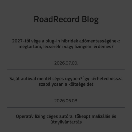
RoadRecord Blog
2027-től vége a plug-in hibridek adómentességének:
megtartani, lecserélni vagy lízingelni érdemes?
2026.07.09.
Saját autóval mentél céges ügyben? Így kérheted vissza
szabályosan a költségeidet
2026.06.08.
Operatív lízing céges autóra: tőkeoptimalizálás és
útnyilvántartás