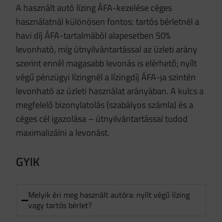
A használt autó lízing ÁFA-kezelése céges
használatnál különösen fontos: tartós bérletnél a
havi díj ÁFA-tartalmából alapesetben 50%
levonható, míg útnyilvántartással az üzleti arány
szerint ennél magasabb levonás is elérhető; nyílt
végű pénzügyi lízingnél a lízingdíj ÁFA-ja szintén
levonható az üzleti használat arányában. A kulcs a
megfelelő bizonylatolás (szabályos számla) és a
céges cél igazolása – útnyilvántartással tudod
maximalizálni a levonást.
GYIK
Melyik éri meg használt autóra: nyílt végű lízing
vagy tartós bérlet?