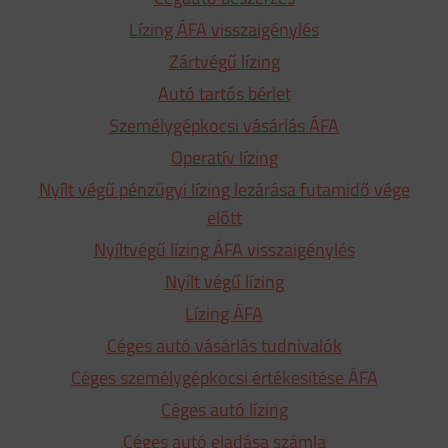
Lízing ÁFA visszaigénylés
Zártvégű lízing
Autó tartós bérlet
Személygépkocsi vásárlás ÁFA
Operatív lízing
Nyílt végű pénzügyi lízing lezárása futamidő vége
előtt
Nyíltvégű lízing ÁFA visszaigénylés
Nyílt végű lízing
Lízing ÁFA
Céges autó vásárlás tudnivalók
Céges személygépkocsi értékesítése ÁFA
Céges autó lízing
Céges autó eladása számla