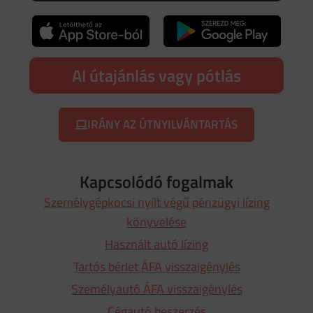
AI útajánlás vagy pótlás
IRÁNY AZ ÚTNYILVÁNTARTÁS
Kapcsolódó fogalmak
Személygépkocsi nyílt végű pénzügyi lízing
könyvelése
Használt autó lízing
Tartós bérlet ÁFA visszaigénylés
Személyautó ÁFA visszaigénylés
Cégautó beszerzés