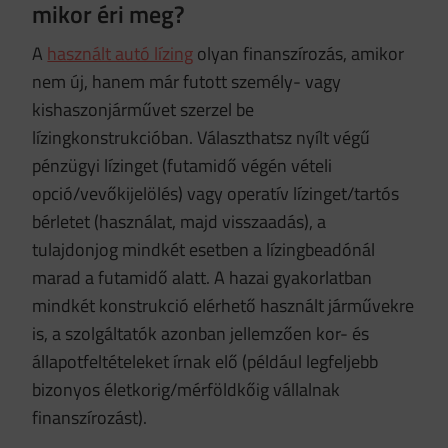
mikor éri meg?
A
használt autó lízing
olyan finanszírozás, amikor
nem új, hanem már futott személy- vagy
kishaszonjárművet szerzel be
lízingkonstrukcióban. Választhatsz nyílt végű
pénzügyi lízinget (futamidő végén vételi
opció/vevőkijelölés) vagy operatív lízinget/tartós
bérletet (használat, majd visszaadás), a
tulajdonjog mindkét esetben a lízingbeadónál
marad a futamidő alatt. A hazai gyakorlatban
mindkét konstrukció elérhető használt járművekre
is, a szolgáltatók azonban jellemzően kor- és
állapotfeltételeket írnak elő (például legfeljebb
bizonyos életkorig/mérföldkőig vállalnak
finanszírozást).