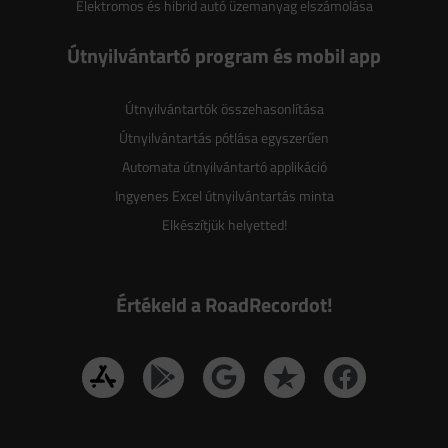
Elektromos és hibrid autó üzemanyag elszámolása
Útnyilvántartó program és mobil app
Útnyilvántartók összehasonlítása
Útnyilvántartás pótlása egyszerűen
Automata útnyilvántartó applikáció
Ingyenes Excel útnyilvántartás minta
Elkészítjük helyetted!
Értékeld a RoadRecordot!