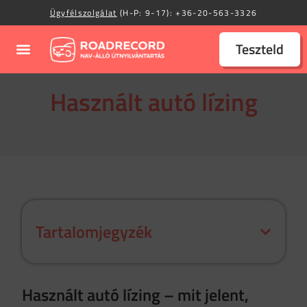
Ügyfélszolgálat
(H-P: 9-17):
+36-20-563-3326
Teszteld
Használt autó lízing
Tartalomjegyzék
Használt autó lízing – mit jelent,