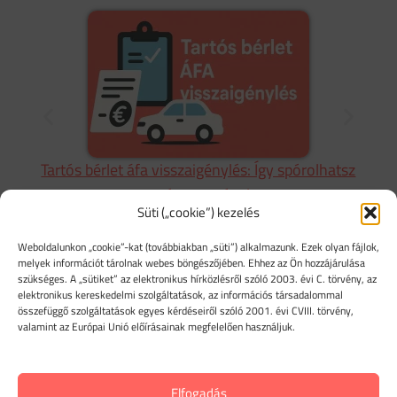
t
Tartós bérlet áfa visszaigénylés: Így spórolhatsz
A
a céges autóval
Süti („cookie”) kezelés
Weboldalunkon „cookie”-kat (továbbiakban „süti”) alkalmazunk. Ezek olyan fájlok,
melyek információt tárolnak webes böngészőjében. Ehhez az Ön hozzájárulása
szükséges. A „sütiket” az elektronikus hírközlésről szóló 2003. évi C. törvény, az
elektronikus kereskedelmi szolgáltatások, az információs társadalommal
ÚTNYILVÁNTARTÁS
összefüggő szolgáltatások egyes kérdéseiről szóló 2001. évi CVIII. törvény,
MOBILON
valamint az Európai Unió előírásainak megfelelően használjuk.
Egészítsd ki online útnyilvántartó programodat
iPhone
és Android mobil alkalmazásunkkal
is! Rögzítsd
Elfogadás