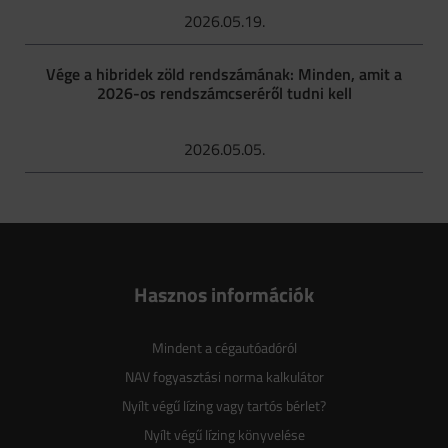
2026.05.19.
Vége a hibridek zöld rendszámának: Minden, amit a
2026-os rendszámcseréről tudni kell
2026.05.05.
Hasznos információk
Mindent a cégautóadóról
NAV fogyasztási norma kalkulátor
Nyílt végű lízing vagy tartós bérlet?
Nyílt végű lízing könyvelése