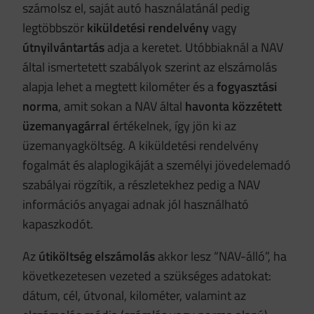
számolsz el, saját autó használatánál pedig
legtöbbször
kiküldetési rendelvény
vagy
útnyilvántartás
adja a keretet. Utóbbiaknál a NAV
által ismertetett szabályok szerint az elszámolás
alapja lehet a megtett kilométer és a
fogyasztási
norma
, amit sokan a NAV által
havonta közzétett
üzemanyagárral
értékelnek, így jön ki az
üzemanyagköltség. A kiküldetési rendelvény
fogalmát és alaplogikáját a személyi jövedelemadó
szabályai rögzítik, a részletekhez pedig a NAV
információs anyagai adnak jól használható
kapaszkodót.
Az
útiköltség elszámolás
akkor lesz “NAV-álló”, ha
következetesen vezeted a szükséges adatokat:
dátum, cél, útvonal, kilométer, valamint az