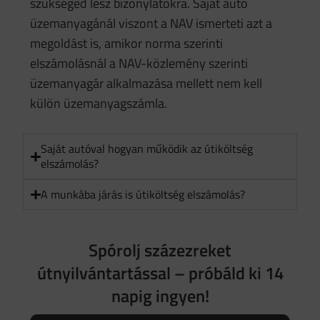
szükséged lesz bizonylatokra. Saját autó
üzemanyagánál viszont a NAV ismerteti azt a
megoldást is, amikor norma szerinti
elszámolásnál a NAV-közlemény szerinti
üzemanyagár alkalmazása mellett nem kell
külön üzemanyagszámla.
Saját autóval hogyan működik az útiköltség
elszámolás?
A munkába járás is útiköltség elszámolás?
Spórolj százezreket
útnyilvántartással – próbáld ki 14
napig ingyen!