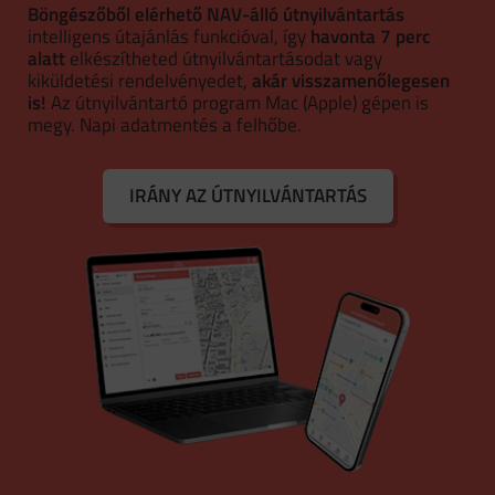
Böngészőből elérhető NAV-álló útnyilvántartás
intelligens útajánlás funkcióval, így
havonta 7 perc
alatt
elkészítheted útnyilvántartásodat vagy
kiküldetési rendelvényedet,
akár visszamenőlegesen
is!
Az útnyilvántartó program Mac (Apple) gépen is
megy. Napi adatmentés a felhőbe.
IRÁNY AZ ÚTNYILVÁNTARTÁS