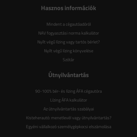
Hasznos információk
Mindent a cégautóadóról
NAV fogyasztási norma kalkulátor
Nyílt végű lízing vagy tartós bérlet?
Nyílt végű lízing könyvelése
Szótár
Útnyilvántartás
90-100% bér- és lízing ÁFA cégautóra
Lízing ÁFA kalkulátor
Az útnyilvántartás szabályai
Kisteherautó: menetlevél vagy útnyilvántartás?
Egyéni vállalkozó személygépkocsi elszámolása