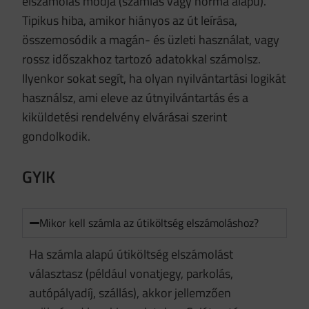
elszámolás módja (számlás vagy norma alapú).
Tipikus hiba, amikor hiányos az út leírása,
összemosódik a magán- és üzleti használat, vagy
rossz időszakhoz tartozó adatokkal számolsz.
Ilyenkor sokat segít, ha olyan nyilvántartási logikát
használsz, ami eleve az útnyilvántartás és a
kiküldetési rendelvény elvárásai szerint
gondolkodik.
GYIK
Mikor kell számla az útiköltség elszámoláshoz?
Ha számla alapú útiköltség elszámolást
választasz (például vonatjegy, parkolás,
autópályadíj, szállás), akkor jellemzően