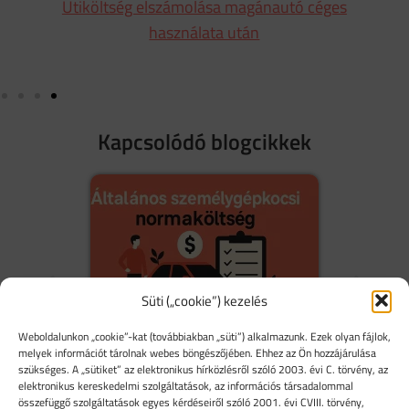
Útiköltség elszámolása magánautó céges
használata után
Kapcsolódó blogcikkek
Süti („cookie”) kezelés
 a
Általános személygépkocsi normaköltség: 5
Weboldalunkon „cookie”-kat (továbbiakban „süti”) alkalmazunk. Ezek olyan fájlok,
melyek információt tárolnak webes böngészőjében. Ehhez az Ön hozzájárulása
hiba, amit kerülj el!
szükséges. A „sütiket” az elektronikus hírközlésről szóló 2003. évi C. törvény, az
elektronikus kereskedelmi szolgáltatások, az információs társadalommal
összefüggő szolgáltatások egyes kérdéseiről szóló 2001. évi CVIII. törvény,