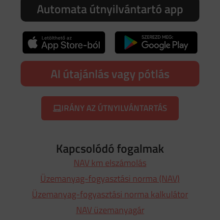
Automata útnyilvántartó app
AI útajánlás vagy pótlás
IRÁNY AZ ÚTNYILVÁNTARTÁS
Kapcsolódó fogalmak
NAV km elszámolás
Üzemanyag-fogyasztási norma (NAV)
Üzemanyag-fogyasztási norma kalkulátor
NAV üzemanyagár