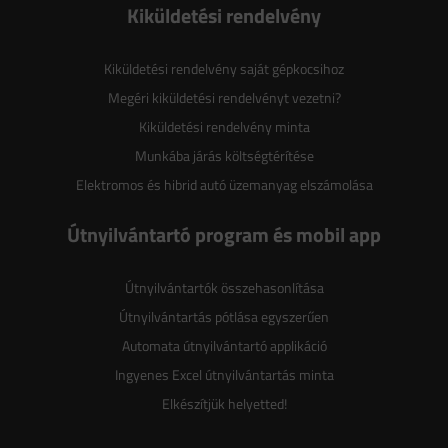
Kiküldetési rendelvény
Kiküldetési rendelvény saját gépkocsihoz
Megéri kiküldetési rendelvényt vezetni?
Kiküldetési rendelvény minta
Munkába járás költségtérítése
Elektromos és hibrid autó üzemanyag elszámolása
Útnyilvántartó program és mobil app
Útnyilvántartók összehasonlítása
Útnyilvántartás pótlása egyszerűen
Automata útnyilvántartó applikáció
Ingyenes Excel útnyilvántartás minta
Elkészítjük helyetted!