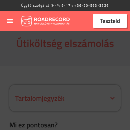
Ügyfélszolgálat
(H-P: 9-17):
+36-20-563-3326
Teszteld
Útiköltség elszámolás
Tartalomjegyzék
Mi ez pontosan?