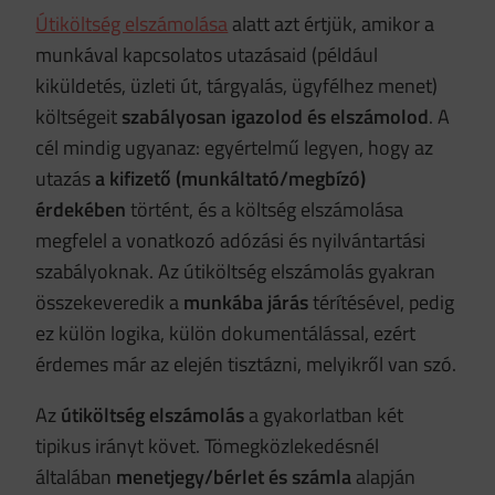
Útiköltség elszámolása
alatt azt értjük, amikor a
munkával kapcsolatos utazásaid (például
kiküldetés, üzleti út, tárgyalás, ügyfélhez menet)
költségeit
szabályosan igazolod és elszámolod
. A
cél mindig ugyanaz: egyértelmű legyen, hogy az
utazás
a kifizető (munkáltató/megbízó)
érdekében
történt, és a költség elszámolása
megfelel a vonatkozó adózási és nyilvántartási
szabályoknak. Az útiköltség elszámolás gyakran
összekeveredik a
munkába járás
térítésével, pedig
ez külön logika, külön dokumentálással, ezért
érdemes már az elején tisztázni, melyikről van szó.
Az
útiköltség elszámolás
a gyakorlatban két
tipikus irányt követ. Tömegközlekedésnél
általában
menetjegy/bérlet és számla
alapján