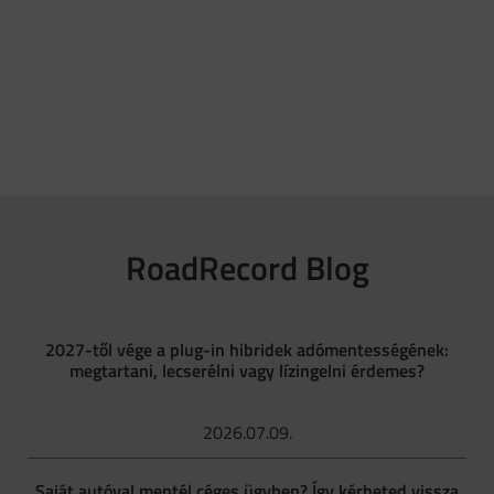
RoadRecord Blog
2027-től vége a plug-in hibridek adómentességének:
megtartani, lecserélni vagy lízingelni érdemes?
2026.07.09.
Saját autóval mentél céges ügyben? Így kérheted vissza