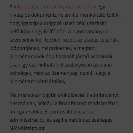
A
kiküldetési rendelvény nyomtatvány
egy
hivatalos dokumentum, amit a munkáltató tölt ki,
hogy igazolja a dolgozó üzleti célú utazását
belföldön vagy külföldön. A nyomtatványon
szerepelnie kell többek között az utazás céljának,
időpontjának, helyszínének, a megtett
kilométereknek és a használt jármű adatainak.
Csak így számolhatók el szabályosan az olyan
költségek, mint az üzemanyag, napidíj vagy a
kilométerenkénti átalány.
Ma már sokan digitális kiküldetési nyomtatványt
használnak, például a RoadRecord rendszerében,
ami gyorsabbá és pontosabbá teszi az
adminisztrációt, és segít elkerülni az esetleges
NAV-bírságokat.