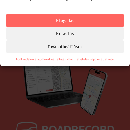
intelligens útajánlás funkcióval, így
havonta 7 perc
alatt
elkészítheted útnyilvántartásodat vagy
kiküldetési rendelvényedet,
akár visszamenőlegesen
is!
Az útnyilvántartó program Mac (Apple) gépen is
Elfogadás
megy. Napi adatmentés a felhőbe.
Elutasítás
IRÁNY AZ ÚTNYILVÁNTARTÁS
További beállítások
Adatvédelmi szabályzat és felhasználási feltételek
Kapcsolatfelvétel