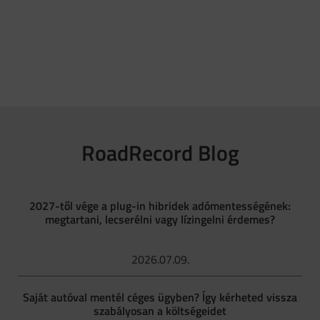
RoadRecord Blog
2027-től vége a plug-in hibridek adómentességének:
megtartani, lecserélni vagy lízingelni érdemes?
2026.07.09.
Saját autóval mentél céges ügyben? Így kérheted vissza
szabályosan a költségeidet