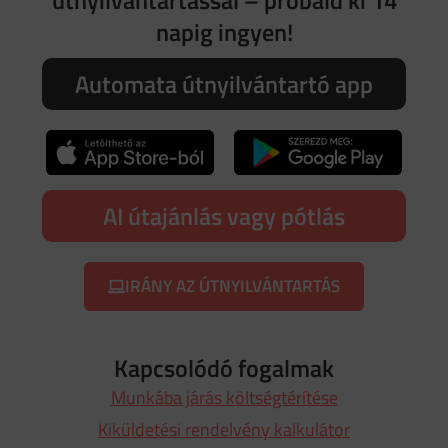
útnyilvántartással – próbáld ki 14
napig ingyen!
Automata útnyilvántartó app
AI útajánlás vagy pótlás
IRÁNY AZ ÚTNYILVÁNTARTÁS
Kapcsolódó fogalmak
Munkába járás költségtérítése
Kiküldetési rendelvény kalkulátor