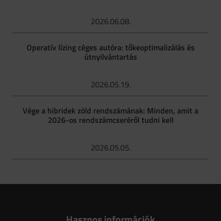
2026.06.08.
Operatív lízing céges autóra: tőkeoptimalizálás és
útnyilvántartás
2026.05.19.
Vége a hibridek zöld rendszámának: Minden, amit a
2026-os rendszámcseréről tudni kell
2026.05.05.
Hasznos információk