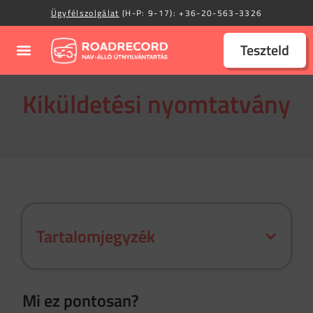
Ügyfélszolgálat
(H-P: 9-17):
+36-20-563-3326
Teszteld
Kiküldetési nyomtatvány
Tartalomjegyzék
Mi ez pontosan?