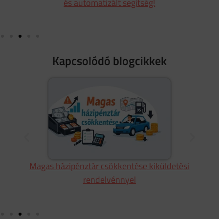
és automatizált segítség!
Kapcsolódó blogcikkek
Magas házipénztár csökkentése kiküldetési
rendelvénnyel