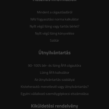
Mindent a cégautóadóról
NAV fogyasztási norma kalkulátor
Nyílt végű lízing vagy tartós bérlet?
Nyílt végű lízing könyvelése
Szótár
Útnyilvántartás
90-100% bér- és lízing ÁFA cégautóra
Lízing ÁFA kalkulátor
Az útnyilvántartás szabályai
Kisteherautó: menetlevél vagy útnyilvántartás?
Egyéni vállalkozó személygépkocsi elszámolása
Kiküldetési rendelvény