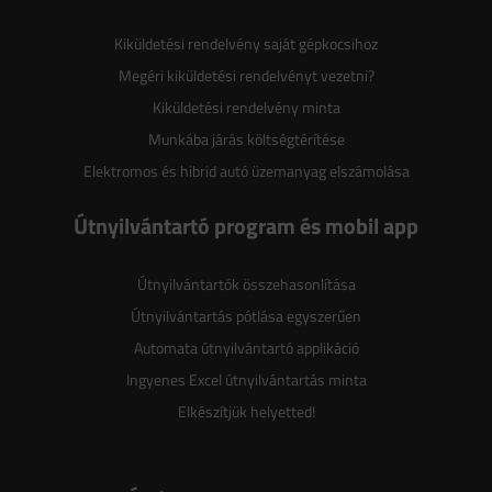
Kiküldetési rendelvény saját gépkocsihoz
Megéri kiküldetési rendelvényt vezetni?
Kiküldetési rendelvény minta
Munkába járás költségtérítése
Elektromos és hibrid autó üzemanyag elszámolása
Útnyilvántartó program és mobil app
Útnyilvántartók összehasonlítása
Útnyilvántartás pótlása egyszerűen
Automata útnyilvántartó applikáció
Ingyenes Excel útnyilvántartás minta
Elkészítjük helyetted!