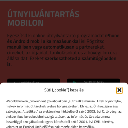
ÚTNYILVÁNTARTÁS
MOBILON
Egészítsd ki online útnyilvántartó programodat
iPhone
és Android mobil alkalmazásunkkal
is! Rögzítsd
manuálisan vagy automatikusan
a partnereket,
címeket, az útjaidat, tankolásokat és a hóvégi km óra
állásaidat! Ezeket
szerkesztheted a számítógépeden
is.
Süti („cookie”) kezelés
ONLINE ÚTNYILVÁNTARTÓ
Weboldalunkon „cookie”-kat (továbbiakban „süti”) alkalmazunk. Ezek olyan fájlok,
melyek információt tárolnak webes böngészőjében. Ehhez az Ön hozzájárulása
PROGRAM
szükséges. A „sütiket” az elektronikus hírközlésről szóló 2003. évi C. törvény, az
elektronikus kereskedelmi szolgáltatások, az információs társadalommal
összefüggő szolgáltatások egyes kérdéseiről szóló 2001. évi CVIII. törvény,
Böngészőből elérhető NAV-álló útnyilvántartás
valamint az Európai Unió előírásainak megfelelően használjuk.