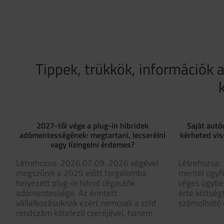
Tippek, trükkök, információk 
2027-től vége a plug-in hibridek
Saját autó
adómentességének: megtartani, lecserélni
kérheted vis
vagy lízingelni érdemes?
Létrehozva: 2026.07.09. 2026 végével
Létrehozva: 
megszűnik a 2025 előtt forgalomba
mentél ügyf
helyezett plug-in hibrid cégautók
céges ügyben
adómentessége. Az érintett
érte költség
vállalkozásoknak ezért nemcsak a zöld
számolható e
rendszám kötelező cseréjével, hanem