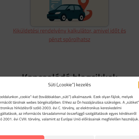
Kiküldetési rendelvény kalkulátor, amivel időt és
pénzt spórolhatsz
Kapcsolódó blogcikkek
Süti („cookie”) kezelés
Végre az elektromos magánautósok is
oldalunkon „cookie”-kat (továbbiakban „süti”) alkalmazunk. Ezek olyan fájlok, melyek
elszámolhatnak üzemanyagot
ormációt tárolnak webes böngészőjében. Ehhez az Ön hozzájárulása szükséges. A „sütiket”
ktronikus hírközlésről szóló 2003. évi C. törvény, az elektronikus kereskedelmi
lgáltatások, az információs társadalommal összefüggő szolgáltatások egyes kérdéseiről
ló 2001. évi CVIII. törvény, valamint az Európai Unió előírásainak megfelelően használjuk.