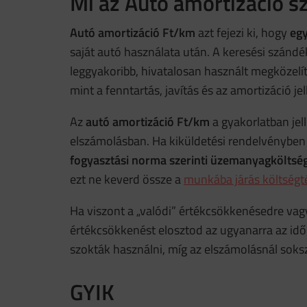
Mi az Autó amortizáció s
Autó amortizáció Ft/km
azt fejezi ki, hogy
egy
saját autó használata után. A keresési szándék
leggyakoribb, hivatalosan használt megközelí
mint a fenntartás, javítás és az amortizáció je
Az
autó amortizáció Ft/km
a gyakorlatban je
elszámolásban. Ha kiküldetési rendelvényben sz
fogyasztási norma szerinti üzemanyagköltsé
ezt ne keverd össze a
munkába járás költségt
Ha viszont a „valódi” értékcsökkenésedre vag
értékcsökkenést elosztod az ugyanarra az idő
szokták használni, míg az elszámolásnál soks
GYIK