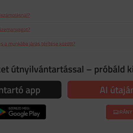
elszámolásnál?
 üzemanyagot?
s a munkába járás térítése között?
et útnyilvántartással – próbáld k
ntartó app
AI útajá
IRÁNY