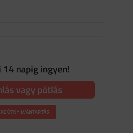
i 14 napig ingyen!
nlás vagy pótlás
 AZ ÚTNYILVÁNTARTÁS