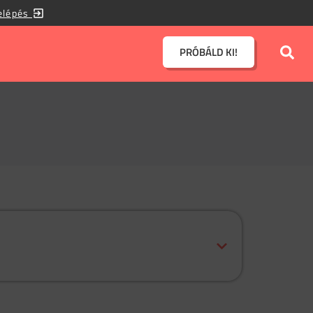
elépés
PRÓBÁLD KI!