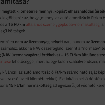
zámítása?
 megtett kilométerre mennyi „kopás”, elhasználódás (érték
 legtöbbször az, hogy „mennyi az autó amortizáció Ft/km érték
tés a
15 Ft/km
általános személygépkocsi-normaköltség
, a
llegű költségek.
llemzően
nem az üzemanyag helyett
van, hanem
az üzeman
ámolsz, akkor a NAV összefoglalói szerint a “normatív” térít
g (NAV üzemanyagárral értékelve) + 15 Ft/km általános s
érítése
lehetőséggel, mert az egy külön szabályrendszer, más
y kíváncsi, az
autó amortizáció Ft/km
számolható saját képle
szakra eső üzleti kilométerekkel). Ezt inkább belső dönté
zor a
15 Ft/km normaköltség
ad egyszerű, jól védhető keret