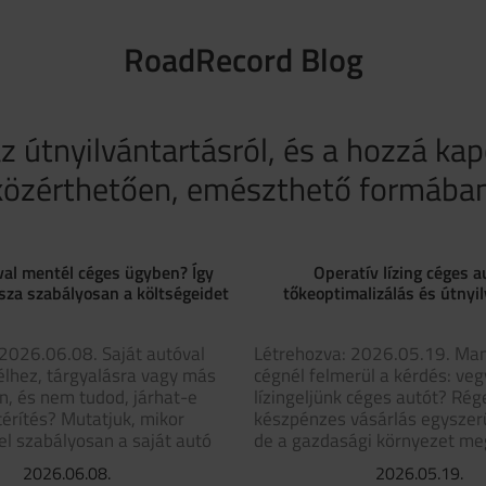
RoadRecord Blog
az útnyilvántartásról, és a hozzá ka
közérthetően, emészthető formában
val mentél céges ügyben? Így
Operatív lízing céges a
sza szabályosan a költségeidet
tőkeoptimalizálás és útnyi
2026.06.08. Saját autóval
Létrehozva: 2026.05.19. Ma
élhez, tárgyalásra vagy más
cégnél felmerül a kérdés: ve
, és nem tudod, járhat-e
lízingeljünk céges autót? Ré
térítés? Mutatjuk, mikor
készpénzes vásárlás egyszer
l szabályosan a saját autó
de a gazdasági környezet meg
2026.06.08.
2026.05.19.