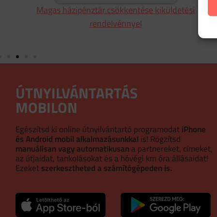
i
Magas házipénztár csökkentése kiküldetési
rendelvénnyel
ÚTNYILVÁNTARTÁS
MOBILON
Egészítsd ki online útnyilvántartó programodat
iPhone
és Android mobil alkalmazásunkkal
is! Rögzítsd
manuálisan vagy automatikusan
a partnereket, címeket,
az útjaidat, tankolásokat és a hóvégi km óra állásaidat!
Ezeket
szerkesztheted a számítógépeden is.