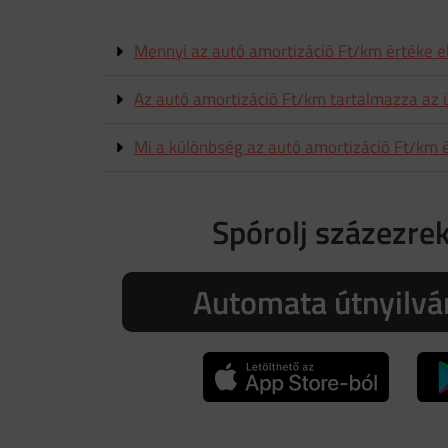
Mennyi az autó amortizáció Ft/km értéke 
Az autó amortizáció Ft/km tartalmazza az
Mi a különbség az autó amortizáció Ft/km é
Spórolj százezrek
Automata útnyilvá