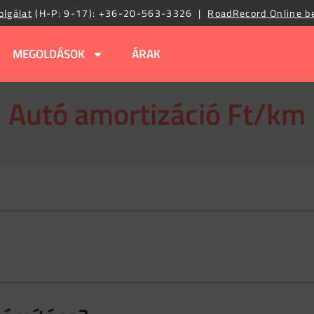
olgálat
(H-P: 9-17):
+36-20-563-3326
|
RoadRecord Online b
MEGOLDÁSOK
ÁRAK
Autó amortizáció Ft/km