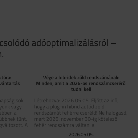
pcsolódó adóoptimalizálásról –
.
utóra:
Vége a hibridek zöld rendszámának:
lvántartás
Minden, amit a 2026-os rendszámcseréről
tudni kell
napság sok
Létrehozva: 2026.05.05. Eljött az idő,
gyünk vagy
hogy a plug-in hibrid autód zöld
gebben a
rendszámát fehérre cseréld! Ne halogasd,
űbbnek tűnt,
mert 2026. november 30-ig kötelező
változott. A
fehér rendszámra váltani a
2026.05.05.