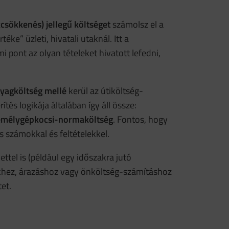
csökkenés) jellegű költséget
számolsz el a
e” üzleti, hivatali utaknál. Itt a
mi pont az olyan tételeket hivatott lefedni,
yagköltség mellé
kerül az útiköltség-
és logikája általában így áll össze:
zemélygépkocsi-normaköltség
. Fontos, hogy
 számokkal és feltételekkel.
ttel is (például egy időszakra jutó
sekhez, árazáshoz vagy önköltség-számításhoz
et.