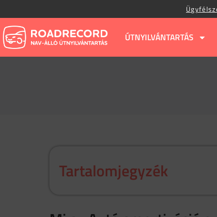
Ügyfélsz
ÚTNYILVÁNTARTÁS
Tartalomjegyzék