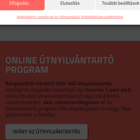
Elfogadás
Elutasítás
További beállítások
Adatvédelmi szabályzat és felhasználási feltételek
Kapcsolatfelvétel
ONLINE ÚTNYILVÁNTARTÓ
PROGRAM
Böngészőből elérhető NAV-álló útnyilvántartás
intelligens útajánlás funkcióval, így
havonta 7 perc alatt
elkészítheted útnyilvántartásodat vagy kiküldetési
rendelvényedet,
akár visszamenőlegesen is!
Az
útnyilvántartó program Mac (Apple) gépen is megy. Napi
adatmentés a felhőbe.
IRÁNY AZ ÚTNYILVÁNTARTÁS