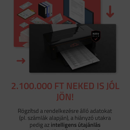
2.100.000 FT NEKED IS JÓL
JÖN!
Rögzítsd a rendelkezésre álló adatokat
(pl. számlák alapján), a hiányzó utakra
pedig az
intelligens útajánlás