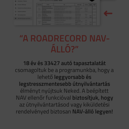
“A ROADRECORD NAV-
ÁLLÓ?”
18 év és 33427 autó tapasztalatát
csomagoltuk be a programunkba, hogy a
lehető
leggyorsabb és
legstresszmentesebb útnyilvántartás
élményt nyújtsuk Neked. A beépített
NAV ellenőr funkcióval
biztosítjuk, hogy
az útnyilvántartásod vagy kiküldetési
rendelvényed biztosan
NAV-álló legyen!