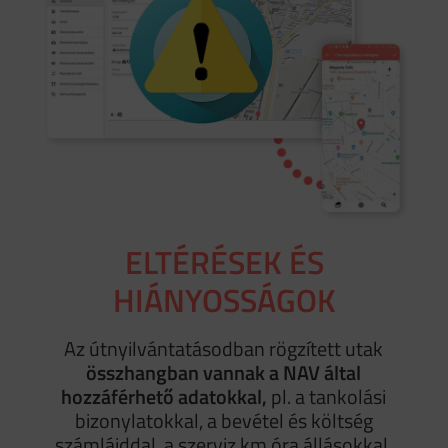
ELTÉRÉSEK ÉS
HIÁNYOSSÁGOK
Az útnyilvántatásodban rögzített utak
összhangban vannak a NAV által
hozzáférhető adatokkal,
pl. a tankolási
bizonylatokkal, a bevétel és költség
számláiddal, a szerviz km óra állásokkal,