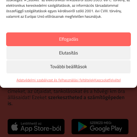
AI útajánlás vagy pótlás
elektronikus kereskedelmi szolgáltatások, az információs társadalommal
összefüggő szolgáltatások egyes kérdéseiről szóló 2001. évi CVIII. törvény,
valamint az Európai Unió előírásainak megfelelően használjuk.
IRÁNY AZ ÚTNYILVÁNTARTÁS
Elfogadás
ÚTNYILVÁNTARTÁS
Elutasítás
MOBILON
További beállítások
Egészítsd ki online útnyilvántartó programodat
iPhone
és Android mobil alkalmazásunkkal
is! Rögzítsd
Adatvédelmi szabályzat és felhasználási feltételek
Kapcsolatfelvétel
manuálisan vagy automatikusan
a partnereket,
címeket, az útjaidat, tankolásokat és a hóvégi km óra
állásaidat! Ezeket
szerkesztheted a számítógépeden
is.