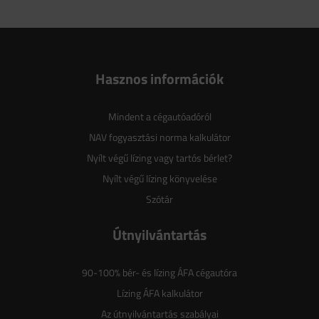
Hasznos információk
Mindent a cégautóadóról
NAV fogyasztási norma kalkulátor
Nyílt végű lízing vagy tartós bérlet?
Nyílt végű lízing könyvelése
Szótár
Útnyilvántartás
90-100% bér- és lízing ÁFA cégautóra
Lízing ÁFA kalkulátor
Az útnyilvántartás szabályai