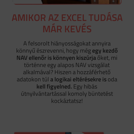
AMIKOR AZ EXCEL TUDÁSA
MÁR KEVÉS
A felsorolt hiányosságokat annyira
könnyű észrevenni, hogy még
egy kezdő
NAV ellenőr is könnyen kiszúrja
őket, mi
történne egy alapos NAV vizsgálat
alkalmával? Hiszen a hozzáférhető
adatokon túl
a logikai eltérésekre
is
oda
kell
figyelned.
Egy hibás
útnyilvántartással komoly büntetést
kockáztatsz!