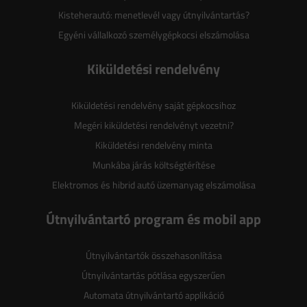
Kisteherautó: menetlevél vagy útnyilvántartás?
Egyéni vállalkozó személygépkocsi elszámolása
Kiküldetési rendelvény
Kiküldetési rendelvény saját gépkocsihoz
Megéri kiküldetési rendelvényt vezetni?
Kiküldetési rendelvény minta
Munkába járás költségtérítése
Elektromos és hibrid autó üzemanyag elszámolása
Útnyilvántartó program és mobil app
Útnyilvántartók összehasonlítása
Útnyilvántartás pótlása egyszerűen
Automata útnyilvántartó applikáció