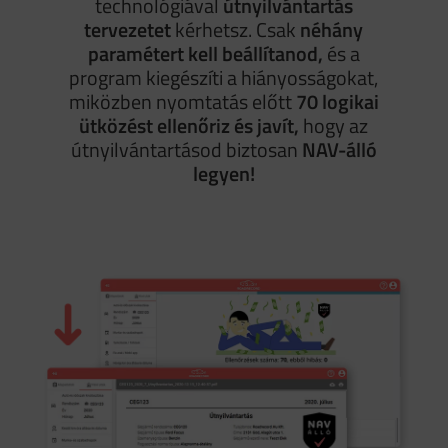
technológiával
útnyilvántartás
tervezetet
kérhetsz. Csak
néhány
paramétert kell beállítanod,
és a
program kiegészíti a hiányosságokat,
miközben nyomtatás előtt
70 logikai
ütközést ellenőriz és javít,
hogy az
útnyilvántartásod biztosan
NAV-álló
legyen!