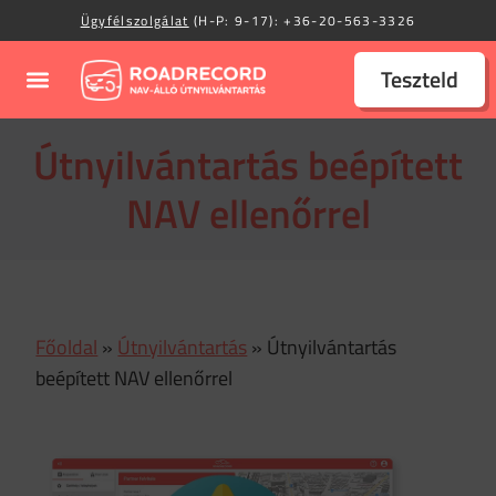
Ügyfélszolgálat
(H-P: 9-17):
+36-20-563-3326
Teszteld
Útnyilvántartás beépített
NAV ellenőrrel
Főoldal
»
Útnyilvántartás
»
Útnyilvántartás
beépített NAV ellenőrrel