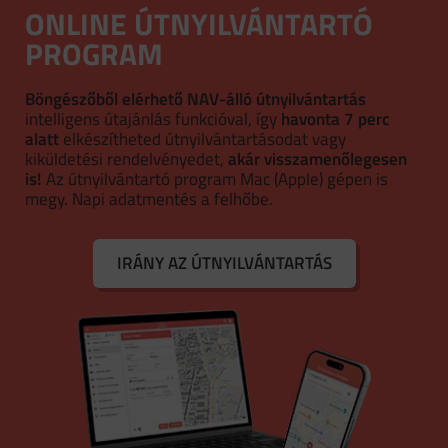
ONLINE ÚTNYILVÁNTARTÓ
PROGRAM
Böngészőből elérhető NAV-álló útnyilvántartás
intelligens útajánlás funkcióval, így
havonta 7 perc
alatt
elkészítheted útnyilvántartásodat vagy
kiküldetési rendelvényedet,
akár visszamenőlegesen
is!
Az útnyilvántartó program Mac (Apple) gépen is
megy. Napi adatmentés a felhőbe.
IRÁNY AZ ÚTNYILVÁNTARTÁS