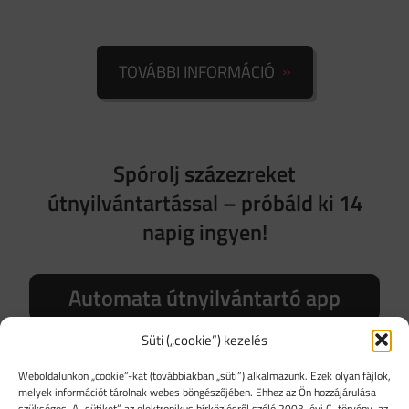
TOVÁBBI INFORMÁCIÓ
Spórolj százezreket
útnyilvántartással – próbáld ki 14
napig ingyen!
Automata útnyilvántartó app
Süti („cookie”) kezelés
Weboldalunkon „cookie”-kat (továbbiakban „süti”) alkalmazunk. Ezek olyan fájlok,
melyek információt tárolnak webes böngészőjében. Ehhez az Ön hozzájárulása
szükséges. A „sütiket” az elektronikus hírközlésről szóló 2003. évi C. törvény, az