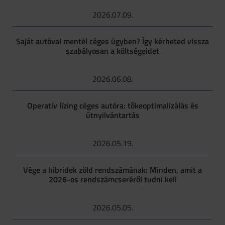
2026.07.09.
Saját autóval mentél céges ügyben? Így kérheted vissza
szabályosan a költségeidet
2026.06.08.
Operatív lízing céges autóra: tőkeoptimalizálás és
útnyilvántartás
2026.05.19.
Vége a hibridek zöld rendszámának: Minden, amit a
2026-os rendszámcseréről tudni kell
2026.05.05.