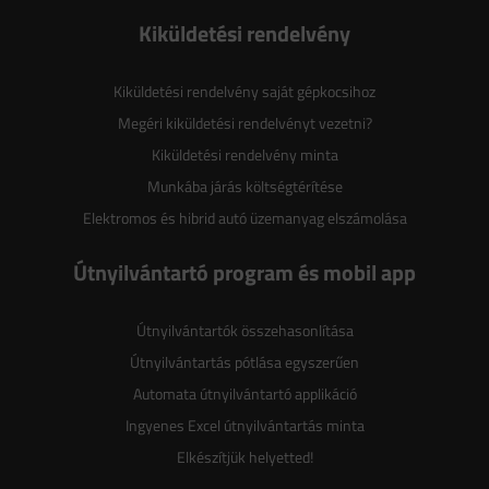
Kiküldetési rendelvény
Kiküldetési rendelvény saját gépkocsihoz
Megéri kiküldetési rendelvényt vezetni?
Kiküldetési rendelvény minta
Munkába járás költségtérítése
Elektromos és hibrid autó üzemanyag elszámolása
Útnyilvántartó program és mobil app
Útnyilvántartók összehasonlítása
Útnyilvántartás pótlása egyszerűen
Automata útnyilvántartó applikáció
Ingyenes Excel útnyilvántartás minta
Elkészítjük helyetted!