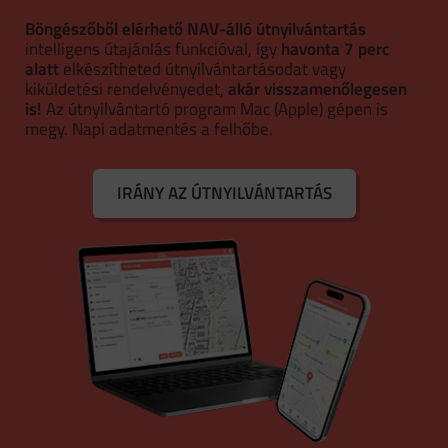
Böngészőből elérhető NAV-álló útnyilvántartás
intelligens útajánlás funkcióval, így
havonta 7 perc
alatt
elkészítheted útnyilvántartásodat vagy
kiküldetési rendelvényedet,
akár visszamenőlegesen
is!
Az útnyilvántartó program Mac (Apple) gépen is
megy. Napi adatmentés a felhőbe.
IRÁNY AZ ÚTNYILVÁNTARTÁS