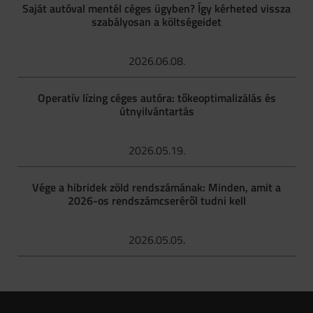
Saját autóval mentél céges ügyben? Így kérheted vissza
szabályosan a költségeidet
2026.06.08.
Operatív lízing céges autóra: tőkeoptimalizálás és
útnyilvántartás
2026.05.19.
Vége a hibridek zöld rendszámának: Minden, amit a
2026-os rendszámcseréről tudni kell
2026.05.05.