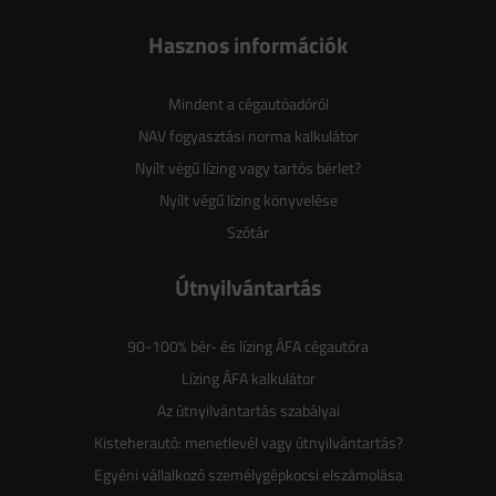
Hasznos információk
Mindent a cégautóadóról
NAV fogyasztási norma kalkulátor
Nyílt végű lízing vagy tartós bérlet?
Nyílt végű lízing könyvelése
Szótár
Útnyilvántartás
90-100% bér- és lízing ÁFA cégautóra
Lízing ÁFA kalkulátor
Az útnyilvántartás szabályai
Kisteherautó: menetlevél vagy útnyilvántartás?
Egyéni vállalkozó személygépkocsi elszámolása