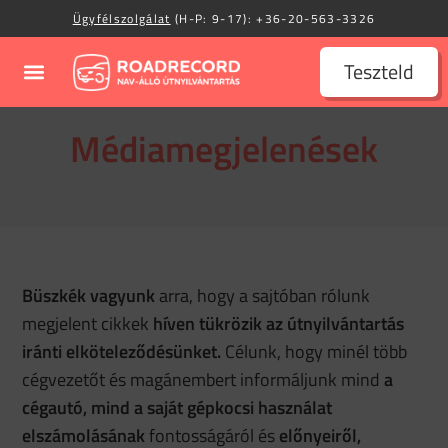
Ügyfélszolgálat
(H-P: 9-17):
+36-20-563-3326
Teszteld
Médiamegjelenések
Büszkék vagyunk
arra, hogy a sajtóban rólunk
megjelent cikkek
híven tükrözik az útnyilvántartás
iránti elköteleződésünket.
Célunk, hogy minél több
cégvezetőt és magánembert informáljunk mind
a
cégautó, mind a saját gépkocsi használat
elszámolásának
fontosságáról és
előnyeiről,