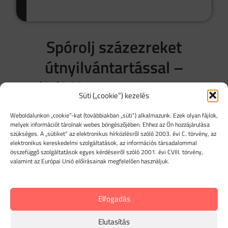
Spórolj százezreket
útnyilvántartással –
próbáld ki 14 napig ingyen!
Süti („cookie”) kezelés
Weboldalunkon „cookie”-kat (továbbiakban „süti”) alkalmazunk. Ezek olyan fájlok,
Automata útnyilvántartó
melyek információt tárolnak webes böngészőjében. Ehhez az Ön hozzájárulása
szükséges. A „sütiket” az elektronikus hírközlésről szóló 2003. évi C. törvény, az
app
elektronikus kereskedelmi szolgáltatások, az információs társadalommal
összefüggő szolgáltatások egyes kérdéseiről szóló 2001. évi CVIII. törvény,
valamint az Európai Unió előírásainak megfelelően használjuk.
Elfogadás
AI útajánlás vagy pótlás
Elutasítás