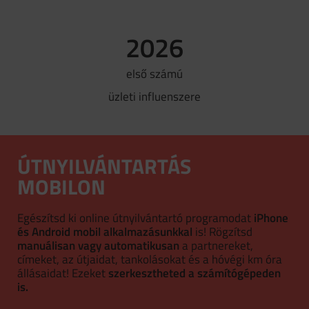
2026
első számú
üzleti influenszere
ÚTNYILVÁNTARTÁS
MOBILON
Egészítsd ki online útnyilvántartó programodat
iPhone
és Android mobil alkalmazásunkkal
is! Rögzítsd
manuálisan vagy automatikusan
a partnereket,
címeket, az útjaidat, tankolásokat és a hóvégi km óra
állásaidat! Ezeket
szerkesztheted a számítógépeden
is.