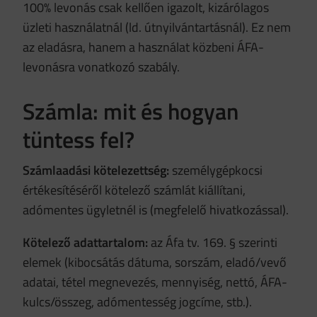
100% levonás csak kellően igazolt, kizárólagos
üzleti használatnál (ld. útnyilvántartásnál). Ez nem
az eladásra, hanem a használat közbeni ÁFA-
levonásra vonatkozó szabály.
Számla: mit és hogyan
tüntess fel?
Számlaadási kötelezettség:
személygépkocsi
értékesítéséről kötelező számlát kiállítani,
adómentes ügyletnél is (megfelelő hivatkozással).
Kötelező adattartalom:
az Áfa tv. 169. § szerinti
elemek (kibocsátás dátuma, sorszám, eladó/vevő
adatai, tétel megnevezés, mennyiség, nettó, ÁFA-
kulcs/összeg, adómentesség jogcíme, stb.).