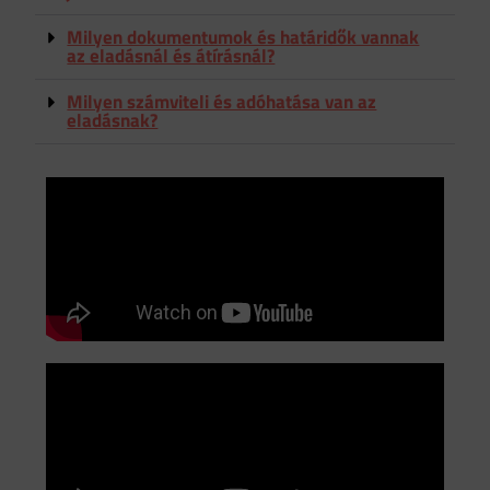
Milyen dokumentumok és határidők vannak
az eladásnál és átírásnál?
Milyen számviteli és adóhatása van az
eladásnak?