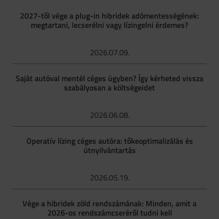
2027-től vége a plug-in hibridek adómentességének:
megtartani, lecserélni vagy lízingelni érdemes?
2026.07.09.
Saját autóval mentél céges ügyben? Így kérheted vissza
szabályosan a költségeidet
2026.06.08.
Operatív lízing céges autóra: tőkeoptimalizálás és
útnyilvántartás
2026.05.19.
Vége a hibridek zöld rendszámának: Minden, amit a
2026-os rendszámcseréről tudni kell