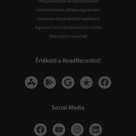
Útnyilvántartók összehasonlítása
Útnyilvántartás pótlása egyszerűen
Automata útnyilvántartó applikáció
Ingyenes Excel útnyilvántartás minta
Elkészítjük helyetted!
Értékeld a RoadRecordot!
Social Media