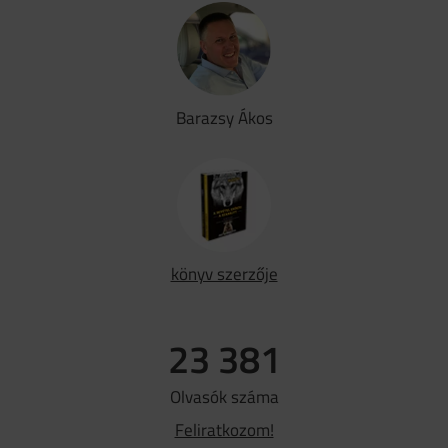
Barazsy Ákos
könyv szerzője
23 381
Olvasók száma
Feliratkozom!