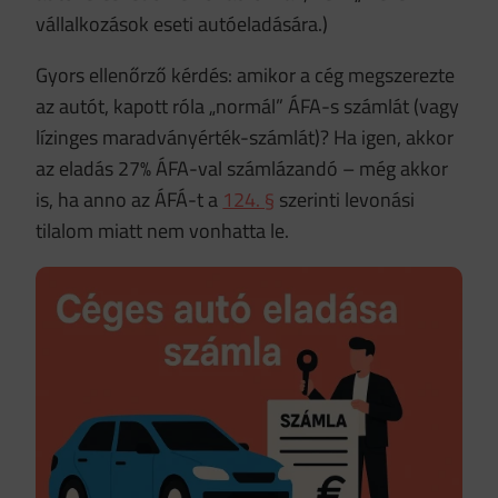
vállalkozások eseti autóeladására.)
Gyors ellenőrző kérdés: amikor a cég megszerezte
az autót, kapott róla „normál” ÁFA-s számlát (vagy
lízinges maradványérték-számlát)? Ha igen, akkor
az eladás 27% ÁFA-val számlázandó – még akkor
is, ha anno az ÁFÁ-t a
124. §
szerinti levonási
tilalom miatt nem vonhatta le.