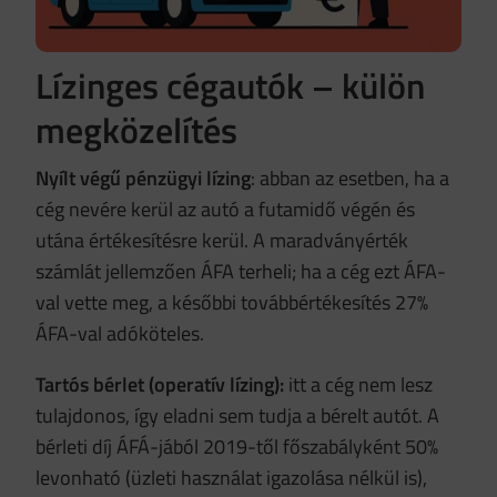
Lízinges cégautók – külön
megközelítés
Nyílt végű pénzügyi lízing
: abban az esetben, ha a
cég nevére kerül az autó a futamidő végén és
utána értékesítésre kerül. A maradványérték
számlát jellemzően ÁFA terheli; ha a cég ezt ÁFA-
val vette meg, a későbbi továbbértékesítés 27%
ÁFA-val adóköteles.
Tartós bérlet (operatív lízing):
itt a cég nem lesz
tulajdonos, így eladni sem tudja a bérelt autót. A
bérleti díj ÁFÁ-jából 2019-től főszabályként 50%
levonható (üzleti használat igazolása nélkül is),