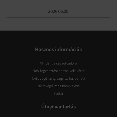
2026.05.05.
Hasznos információk
Mindent a cégautóadóról
NAV fogyasztási norma kalkulátor
Nyílt végű lízing vagy tartós bérlet?
Nyílt végű lízing könyvelése
Szótár
Útnyilvántartás