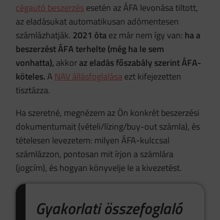
cégautó beszerzés
esetén az ÁFA levonása tiltott,
az eladásukat automatikusan adómentesen
számlázhatják.
2021 óta
ez már nem így van:
ha a
beszerzést ÁFA terhelte
(még ha le sem
vonhatta),
akkor
az eladás főszabály szerint ÁFA-
köteles.
A
NAV állásfoglalása
ezt kifejezetten
tisztázza.
Ha szeretné, megnézem az Ön konkrét beszerzési
dokumentumait (vételi/lízing/buy-out számla), és
tételesen levezetem: milyen ÁFA-kulccsal
számlázzon, pontosan mit írjon a számlára
(jogcím), és hogyan könyvelje le a kivezetést.
Gyakorlati összefoglaló