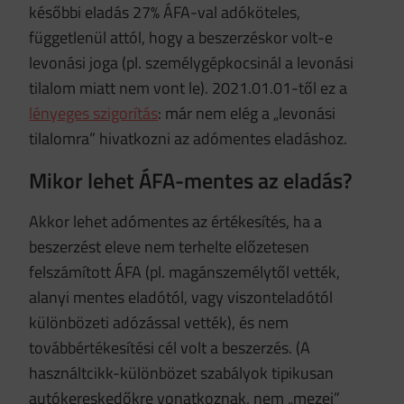
későbbi eladás 27% ÁFA-val adóköteles,
függetlenül attól, hogy a beszerzéskor volt-e
levonási joga (pl. személygépkocsinál a levonási
tilalom miatt nem vont le). 2021.01.01-től ez a
lényeges szigorítás
: már nem elég a „levonási
tilalomra” hivatkozni az adómentes eladáshoz.
Mikor lehet ÁFA-mentes az eladás?
Akkor lehet adómentes az értékesítés, ha a
beszerzést eleve nem terhelte előzetesen
felszámított ÁFA (pl. magánszemélytől vették,
alanyi mentes eladótól, vagy viszonteladótól
különbözeti adózással vették), és nem
továbbértékesítési cél volt a beszerzés. (A
használtcikk-különbözet szabályok tipikusan
autókereskedőkre vonatkoznak, nem „mezei”