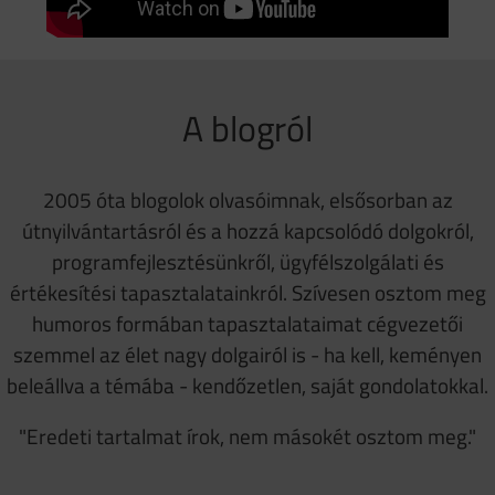
A blogról
2005 óta blogolok olvasóimnak, elsősorban az
útnyilvántartásról és a hozzá kapcsolódó dolgokról,
programfejlesztésünkről, ügyfélszolgálati és
értékesítési tapasztalatainkról. Szívesen osztom meg
humoros formában tapasztalataimat cégvezetői
szemmel az élet nagy dolgairól is - ha kell, keményen
beleállva a témába - kendőzetlen, saját gondolatokkal.
"Eredeti tartalmat írok, nem másokét osztom meg."