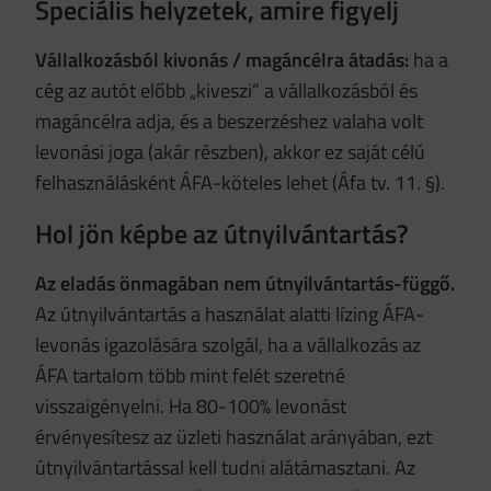
Speciális helyzetek, amire figyelj
Vállalkozásból kivonás / magáncélra átadás:
ha a
cég az autót előbb „kiveszi” a vállalkozásból és
magáncélra adja, és a beszerzéshez valaha volt
levonási joga (akár részben), akkor ez saját célú
felhasználásként ÁFA-köteles lehet (Áfa tv. 11. §).
Hol jön képbe az útnyilvántartás?
Az eladás önmagában nem útnyilvántartás-függő.
Az útnyilvántartás a használat alatti lízing ÁFA-
levonás igazolására szolgál, ha a vállalkozás az
ÁFA tartalom több mint felét szeretné
visszaigényelni. Ha 80-100% levonást
érvényesítesz az üzleti használat arányában, ezt
útnyilvántartással kell tudni alátámasztani. Az