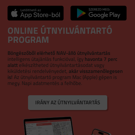
ONLINE ÚTNYILVÁNTARTÓ
PROGRAM
Böngészőből elérhető NAV-álló útnyilvántartás
intelligens útajánlás funkcióval, így
havonta 7 perc
alatt
elkészítheted útnyilvántartásodat vagy
kiküldetési rendelvényedet,
akár visszamenőlegesen
is!
Az útnyilvántartó program Mac (Apple) gépen is
megy. Napi adatmentés a felhőbe.
IRÁNY AZ ÚTNYILVÁNTARTÁS