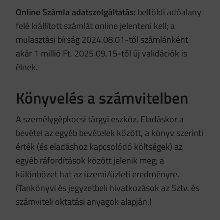
Online Számla adatszolgáltatás:
belföldi adóalany
felé kiállított számlát online jelenteni kell; a
mulasztási bírság 2024.08.01-től számlánként
akár 1 millió Ft. 2025.09.15-től új validációk is
élnek.
Könyvelés a számvitelben
A személygépkocsi tárgyi eszköz. Eladáskor a
bevétel az egyéb bevételek között, a könyv szerinti
érték (és eladáshoz kapcsolódó költségek) az
egyéb ráfordítások között jelenik meg; a
különbözet hat az üzemi/üzleti eredményre.
(Tankönyvi és jegyzetbeli hivatkozások az Sztv. és
számviteli oktatási anyagok alapján.)