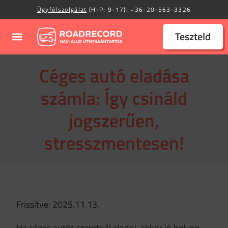
Ügyfélszolgálat
(H-P: 9-17):
+36-20-563-3326
Teszteld
Céges autó eladása
számla: Így csináld
jogszerűen,
stresszmentesen!
Frissítve: 2025.11.13.
Ha céges autót szeretnél eladni, akkor jó helyen