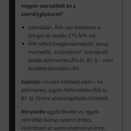
Hogyan szereztétek be a
személygépkocsit?
Számlásan, ÁFA-san (beleértve a
lízinget is): eladás 27% ÁFA-val.
ÁFA nélkül (magánszemélytől, alanyi
mentestől, „különbözeti” számlával):
eladás adómentes (Áfa tv. 87. § – nem
továbbértékesítési cél!).
Számlán:
minden kötelező elem + ha
adómentes, jogcím feltüntetése (Áfa tv.
87. §). Online adatszolgáltatás kötelező.
Könyvelés:
egyéb bevétel vs. egyéb
ráfordítás (könyv szerinti érték),
különbözet az üzemi eredményt érinti.