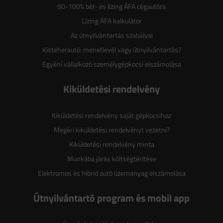
90-100% bér- és lízing ÁFA cégautóra
Lízing ÁFA kalkulátor
Az útnyilvántartás szabályai
Kisteherautó: menetlevél vagy útnyilvántartás?
Egyéni vállalkozó személygépkocsi elszámolása
Kiküldetési rendelvény
Kiküldetési rendelvény saját gépkocsihoz
Megéri kiküldetési rendelvényt vezetni?
Kiküldetési rendelvény minta
Munkába járás költségtérítése
Elektromos és hibrid autó üzemanyag elszámolása
Útnyilvántartó program és mobil app